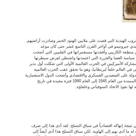
حروب الهندية التي قضت على ملايين الهنود الحمر وصادرت أراضيهم.
هندي جيرونيمو في أواخر القرن التاسع عشر حتى كان موعد
 منطقة الكاريبي وأفقدتها مستعمراتها في الفليبين التي أضحت
ة سياسة العصا والجزرة التي اعتمدتها واشنطن لفرض سيطرتها
مشاركة الأميركيين في الحرب العالمية الأولى التي شكلت أول نذير
ى في العالم خلفاً لبريطانيا، وهو ما تحقق عقب الحرب العالمية
ولة على الصعيدين العسكري والاقتصادي وأضحت الدول الاستعمارية
كبريطانيا وفرنسا وغيرها تابعة لها. كانت الفترة الممتدة من العام 1945 إلى العام 1990 فترة مجيدة في تاريخ
 لها نفوذ الاتحاد السوفياتي وحلفاؤه.
ي نتيجة إنهاكه اقتصادياً في سباق التسلح. لقد أدى هذا إلى صرف
ه ما أدى بهم إلى الهاوية. لكن سباق التسلح هذا أدى أيضاً إلى