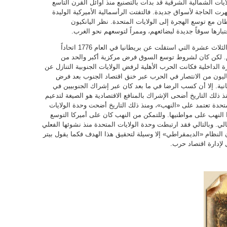
لايات الشمالية الشرقية قد بدأت بالتصنيع منذ أوائل القرن التاسع
الحاجة لأسواق جديدة. فالتفتت الرأسمالية الأميركية الوليدة
ن مع توسع الهجرة إلى الولايات المتحدة. نظر اليانكيون
عتبارها سوقاً جديدة لبضائعهم، وممراً لتوسعهم نحو الغرب.
حتى ذلك التاريخ كان الاتحاد الذي جمع الولايات الثلاث عشرة التي استقلت عن بريطانيا في العام 1776 اتحاداً
به تام. لكن كان لشروط توسع السوق فرض مركزية أكبر والحد من
رة الداخلية فكانت الحرب الأهلية لرفض الولايات الجنوبية التنازل عن
يون من الانتصار في الحرب عبر خنق اقتصاد الجنوب بعد فرض
نية. إلا أن كسب الرضا في ما بعد كان عبر إشراك الجنوبيين في
 ذلك التاريخ أضحى الإشراك بالمنافع الاقتصادية هو الصيغة لتدعيم
لمتحدة تعتمد على «النهب»، ومنذ ذلك التاريخ أضحت وحدة الولايات
ذا النهب على مواطنيها. وللتمكن من النهب كان على أميركا التوسع
ي. وبالتالي فقد ارتبطت وحدة الولايات المتحدة منذ نشوئها الفعلي
 وما كان النظام «الديمقراطي» إلا وسيلة لتحقيق هذا الهدف فكما يقول بيتر
 لإدارة اقتصاد حرب.