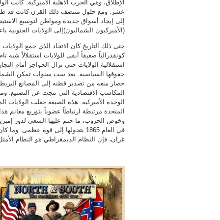
الإطلاق، وهي الحرب الأهلية الأميركية. كانت الو
عشر. ومع حلول منتصف ذلك القرن كانت قد ظهرت 
إلى إيجاد أسواق جديدة ومواطن لتوسيع الاستيطا
(الأميركيون الشماليون)إلى الولايات الجنوبية با
كونفدرالياً ضعيفاً أبقى للولايات استقلالاً ش
استقلالية الولايات حتى تزال الحواجز أمام التجا
حقوقها السياسية. بعد ست سنوات تمكن الشمال
حصار منعه من تصدير قطنه إلى المصانع البريطا
المكاسب الاقتصادية التي نتجت عن التصنيع. ومنذ
الوحدة الأميركية. هذه الصيغة جعلت الولايات ا
المتحدة مرتبطة ارتباطاً عضوياً بتوزيع مغانم ه
وخوض الحروب، ما حتم عليها السعي لدور إمبريال
في العام 1865 بتحولها إلى قوة عظمى.
غران، فإن النظام الديمقراطي هو النظام الأمثل