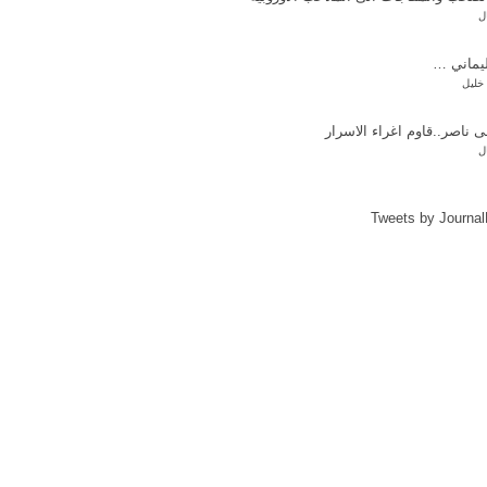
ل
ليماني …
خليل
ناصر..قاوم اغراء الاسرار
ل
Tweets by Journa