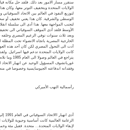
ستقرر مسار الامور بعد ذلك. فلقد حل مكانه قيادة
لتوزيع النفوذ في العالم بين الاتحاد السوفياتي 
الوسطى والشرقية. كان هذا يعني تخفيف أو سحب 
لتجنب المواجهة معها. هذا أدى الى سلسلة انقلا
وبعد ثلاث سنوات توفي الزعيم المصري وخلفه ف
أدت الى التحول المصري لكن كان أحد هذه الع
كانت الولايات المتحدة تدعم فيها اسرائيل. ول
يتراجع في ال
غورباتشوف المسؤول الوحيد عن انهيار الاتحاد 
وفقدانه اندفاعته الجيوسايسية وخصوصا في م
رأسمالية النهب الأميركي
أدى ا
الزعامة العالمية كانت أساسية وحيوية للولايات
لإبقاء الولايات المتحدة… متحدة. فقبل مئة وخ