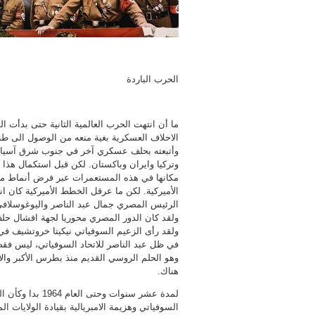
الحرب الباردة
ما أن انتهت الحرب العالمية الثانية حتى بدأت 
وأتبعته بحلف عسكري آخر في جنوب شرق آسيا و
وتركيا وايران وباكستان. لكن قبل استكمال هذا ا
مكانها في هذه المستعمرات عبر فرض أنماط من ال
الرئيس المصري جمال عبد الناصر واليوغوسلافي 
ولقد كان الدور المصري محوريا لجهة افشال حلف 
ولقد رأى الزعيم السوفياتي نيكيتا خروتشيف في
في ظل عبد الناصر للاتحاد السوفياتي، ليس ف
وهو الحلم الروسي القديم منذ بطرس الأكبر والا
هناك.
لمدة عشر سنوات و