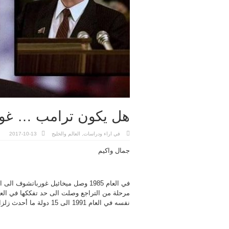
هل يكون ترامب … غور
في
اراء ودراسات
,
العالم والخليج
2017-10-13
جمال واكيم
في العام 1985 وصل ميخائيل غورباتشو
نفسه في العام 1991 الى 15 دولة ما أحدث زلزالا دوليا لم يسبق له مثيل منذ الحرب العالمية الثانية.