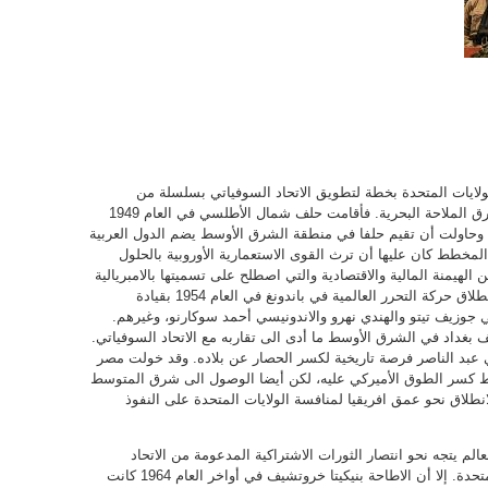
الولايات المتحدة بخطة لتطويق الاتحاد السوفياتي بسلسلة من
الاحلاف العسكرية بغية منعه من الوصول الى طرق الملاحة البحرية. فأقامت حلف شمال الأطلسي في العام 1949
حاولت أن تقيم حلفا في منطقة الشرق الأوسط يضم الدول العربية
لمخطط كان عليها أن ترث القوى الاستعمارية الأوروبية بالحلول
هيمنة المالية والاقتصادية والتي اصطلح على تسميتها بالامبريالية
الأميركية. لكن ما عرقل الخطط الأميركية كان انطلاق حركة التحرر العالمية في باندونغ في العام 1954 بقيادة
جوزيف تيتو والهندي نهرو والاندونيسي أحمد سوكارنو، وغيرهم.
بغداد في الشرق الأوسط ما أدى الى تقاربه مع الاتحاد السوفياتي.
 عبد الناصر فرصة تاريخية لكسر الحصار عن بلاده. وقد خولت مصر
قط كسر الطوق الأميركي عليه، لكن أيضا الوصول الى شرق المتوسط
نطلاق نحو عمق افريقيا لمنافسة الولايات المتحدة على النفوذ
حتى العام 1964 بدا وكأن العالم يتجه نحو انتصار الثورات الاشتراكية المدعومة من الاتحاد
السوفياتي وهزيمة الامبريالية بقيادة الولايات المتحدة. إلا أن الاطاحة بنيكيتا خروتشيف في أواخر العام 1964 كانت