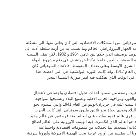
لسوفياتي، من المشكلات الاقتصادية التي كان يعاني منها، الى مشكلة
زمة الجهاز البيروقراطي الحاكم وما تسبب به من أزمة سلطة أدت الى
الشلل طويل الامد الذي اصاب الدولة في عهد ليونيد بريجنيف الذي حكم بين عامي 1964 و 1982. لكن يبقى السبب
دة السوفيات الذين خلفوا نيكيتا خروتشيف في دفع مشروع الدولة
ة الشرق الاوسط وعلى ضفاف المتوسط. فالاتحاد السوفياتي كان
نظام الدولة الذي خلف الامبراطورية الروسية في العام 1917. وقد كانت الثورة البولشفية هي التي اعطت هذا
دة جعلته يعيش ل 74 سنة أخرى في الوقت الذي تفككت فيه امبراطورية النمسا المجر
تثبيت وضعه من ضمنها احداث تحول اقتصادي واجتماعي لانتشال
عوز، ومواجهة الحرب الاهلية وتصنيع البلاد وتسليحها لمواجهة
المخاطر الخارجية، ثم مواجهة أكبر حرب تدميرية شنت عليه في حزيران/يونيو من العام 1941 والتي ستدوم نحو
لاد وتودي بحياة نحو ثلاثين مليون سوفياتي. لقد كانت الحرب
رب قوى عالم قديم سادت على العالم، ضد قوة تعبر عن عالم جديد
هو العالم الذي انكسرت فيه الهيمنة الاوروبية على العالم لصالح
لايات المتحدة، بما تحملانه من منظومات اقتصادية واجتماعية
با أن تنقسم بين أوروبا غربية تحت الهيمنة الاميركية وأوروبا شرقية