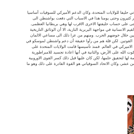
ياتي حليفا للولايات المتحدة، وكان الدعم الأميركي للسوفيات أساسيا
تار كثيرون وحتى يومنا هذا في الاسباب التي دفعت بواشنطن الى
حتى على حساب حليفتها الاخرى الاقرب لها وهي بريطانيا العظمى.
 الانسانية في مواجهة البربرية النازية، الا أن الوثائق التاريخية
ازيين خلال خوضهم الحرب. ومنهم من عزا ذلك الى مساعي الالمان
 القوتين. لكن قلة هم من رأوا حقيقة أن دعم واشنطن لموسكو في
اميركي في العالم. فمنذ تأسيسها قامت الولايات المتحدة على
وت الله على الأرض، والثانية في أنها اعادة تجسيد للامبراطورية
صة لها لتحقيق حلمها، لكن كان عليها قبل ذلك كسر القوى الاوروبية
ن عشر، وكان الاتحاد السوفياتي هو القوة القادرة على ذلك وهو ما