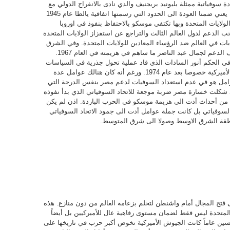
 سوفياتية ممثلة بليونيد بريجنيف والذي نادى بالانفراج الدولي مع
الولايات المتحدة وبتخفيف التوتر معها، وكان هذا يعني ضمنا العودة الى الحدود التي رسمتها اتفاقية يالطا عام 1945
والولايات المتحدة وبها تكتفي موسكو بالاحتفاظ بنفوذ في اوروبا
الدعم لدول العالم الثالث والتراجع عن استفزاز الولايات المتحدة
بات في العالم ضد الرؤساء المعادين للولايات المتحدة. وفي الشرق
الأوسط فلقد أدى الموقف السوفياتي الى تخفيف الدعم لجمال عبد الناصر ما ساهم في هزيمته في العام 1967.
ي الحكم أنور السادات الذي قاد عملية تحول جذرية في السياسات
الخارجية المصرية باتجاه الانضواء تحت المظلة الأميركية خصوصا بعد عام 1974. ورغم أنه كان هنالك عوامل عدة
وامل هو في عدم استعداد السوفيات لدعم مصر بنفس الدرجة التي
قد شكلت خسارة مصر ضربة موجعة للاتحاد السوفياتي الذي بدأ نفوذه
عالم وصولا الى العام 1985 وما تلاه من أحداث أدت الى هزيمة موسكو في الحرب الباردة. اذن لم يكن
السوفياتي بل كانت جملة عوامل أدت الى جمود الاتحاد السوفياتي
نطقة الشرق الاوسط وصولا الى شرق المتوسط.
نهيار االاتحاد السوفياتي في العام 1991 إلى فتح المجال أمام واشنطن لتحلم بزعامة العالم من دون منازع. هذه
 المتحدة ليس فقط لضمان مستوى رفاهية عال للأميركيين بل أيضاً
مسين عاماً كانت الجيوش الأميركية تخوض أكبر حرب في تاريخها على