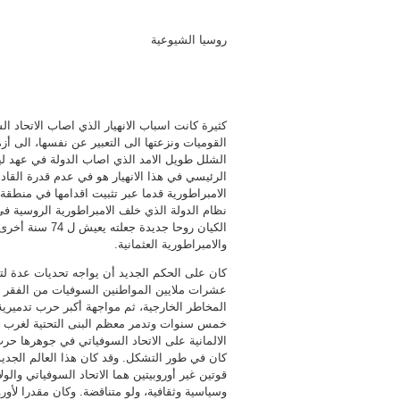
روسيا الشيوعية
كثيرة كانت اسباب الانهيار الذي اصاب الاتحاد ا
القوميات ونزعتها الى التعبير عن نفسها، الى أ
الرئيسي في هذا الانهيار هو في عدم قدرة القا
الامبراطورية قدما عبر تثبيت اقدامها في منطق
الكيان روحا جدي
والامبراطورية العثمانية.
كان على الحكم الجديد أن يواجه تحديات عدة ل
عشرات ملايين المواطنين السوفيات من الفقر وال
خمس سنوات وتدمر معظم البنى التحتية لغرب الب
الالمانية على الاتحاد السوفياتي في جوهرها ح
كان في طور التشكل. وقد كان هذا العالم الجديد 
قوتين غير أوروبيتين هما الاتحاد السوفياتي والو
وسياسية وثقافية، ولو متناقضة. وكان مقدرا لأورو