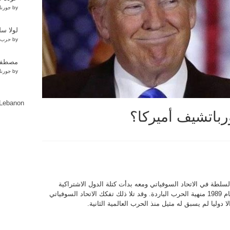
by
جورنا
لولا س
by
حرب 
مصطفى 
by
جورنا
lLebanon
باتشيف أميركا؟
ف الى السلطة في الاتحاد السوفياتي ومعه بدأت كتلة الدول الاشتراكية
مرحلة من التراجع وصلت الى حد تفككها في العام 1989 منهية الحرب الباردة. وقد تلا ذلك تفكك الاتحاد السوفياتي