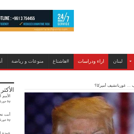
لبنان
اراء ودراسات
#هاشتاغ
منوعات و رياضة
أ
 … غورباتشيف أميركا؟
الأكثر
الأمم 
by
جورنا
أنت تحت
by
جورنا
عودة ا