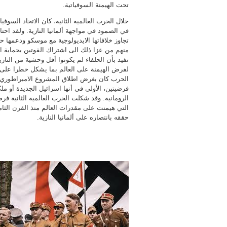
تحت الهيمنة السوفياتية.
خلال الحرب العالمية الثانية، كان الاتحاد السوف
في الصمود في مواجهة ألمانيا النازية. ولقد اح
تجاوز خلافاتها الايديولوجية مع موسكو ودعمها 
منهم من عزا ذلك الى اشتراك القوتين بحماية القيم
تفيد بأن الحلفاء لم يكونوا أقل وحشية من الن
لفرض الهيمنة على العالم بما يشكل خطرا على
الحرب كان بغرض اطلاق المشروع الامبراطوري ال
فرضيتين، الأولى في أنها اسرائيل الجديدة أو ملك
الرومانية. وقد شكلت الحرب العالمية الثانية فر
التي هيمنت على مقدرات العالم منذ القرن الثام
حققه بانتصاره على ألمانيا النازية.