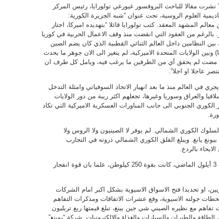
تا” نشرت مقالا للباحث البروفسور غيورغي تولورايا، رئيس المركز
اديمية العلوم الروسية، تحت عنوان “شبه الجزيرة الكورية:
عالم المشهد المعقد. كتب تولورايا قائلا “بتهديده اميركا، اجتاز
. بالرغم من العقود التي انقضت منذ وقف الاعمال الحربية في كوريا
الاشتباك بين النظامين داخل العالم الثنائي القطبية الذي كان يضم الصين
) وبين الولايات المتحدة الاميركية، لم يتغير الى الان جوهر ما يحدث
الجزيرة الكورية. وخلال احداث 60 عاما مضت لم يحقق أي من الطرفين ما يرغب فيه، ويامل كل طرف ان
تصر عاجلا او اجلا”.
ري في العالم منذ ما بعد انهيار الاتحاد السوفياتي وامثلة التدخل
فيا والعراق وسوريا وغيرها، تجعلهم اكثر ريبة من دور الولايات
الكوري الجنوبي الى جانب المناورات العسكرية الاميركية التي تكاد
ورة.
سلوك الكوري الشمالي. لم يوفر لا الصينيون ولا الروس ولا
 بيونغ يانغ. ويبلغ القلق الكوري الشمالي ذروته في التجارب
لايحاء بالردع.
القنبلة النووية الحرارية التي يعتقد انها جرت في 3 أيلول الماضي، كانت بقوة 250 كيلوطن، علما بان قوة انفجار
يين، او تحديدا فتح الاسواق الاسيوية بشكل اكبر امام الشركات
محطات جولته الاسيوية، وقع عشرات الاتفاقات ومذكرات التفاهم
 تفاهم مع نظيره الصيني شي جين بينغ، تبلغ قيمتها ربع تريليون
ة، في الطاقة والطيران والسيارات والغذاء والالكترونيات. شركة “بوينغ”