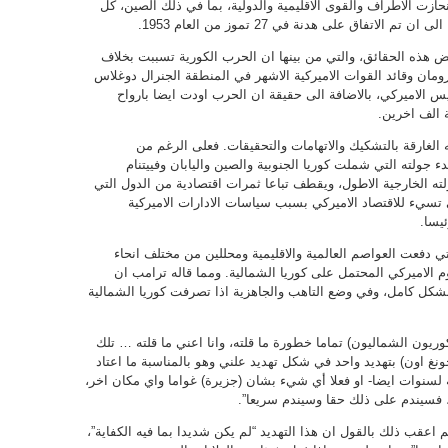
نحازت الاطراف والقوى الاقليمية والدولية، بما في ذلك الصين، كل
اق على هدنة في 27 تموز من العام 1953.
 هذه الحقائق، والتي من بينها ان الحرب الكورية تسببت بخلاف
ومان وقائد القوات الاميركية الاشهر في المنطقة الجنرال دوغلاس
يس الاميركي، بالاضافة الى حقيقة ان الحرب اودت ايضا بارواح
 الف اخرين.
 الغارقة بالتشكيك والاتهامات والتحقيقات. فعلى الرغم من
دء جولته التي شملت كوريا الجنوبية والصين واليابان وفييتنام
ولته الخارجية الاطول، ويقطف تباعا ثمرات اقتصادية من الدول التي
ي تسيء للاقتصاد الاميركي بسبب سياسات الادارات الاميركية
ئيسا.
تي دفعت العواصم العالمية والاقليمية ومحللين من مختلف انحاء
وم الاميركي المحتمل على كوريا الشمالية. ومما قاله ترامب ان
شكل كامل، وفي وضع التاهب والجاهزية اذا تصرفت كوريا الشمالية
وريون الشماليون) تماما خطورة ما قلته، وانا اعني ما قلته … تلك
نغ اون) بتهديد واحد في شكل تهديد علني وهو بالمناسبة ما اعتاد
 لسنوات ايضا- او فعلا أي شيء بشان (جزيرة) غواما واي مكان اخر،
، فسيندم على ذلك حقا وسيندم سريعا”.
م اعقب ذلك بالقول ان هذا التهديد “لم يكن شديدا بما فيه الكفاية”،