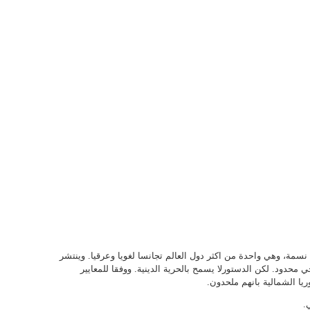
كان كوريا الشمالية حوالي 24 مليون نسمة، وهي واحدة من اكثر دول العالم تجانسا لغويا وعرقيا. وينتشر
محدود. لكن الدستورلا يسمح بالحرية الدينية. ووفقا للمعايير
يا الشمالية بانهم ملحدون.
.