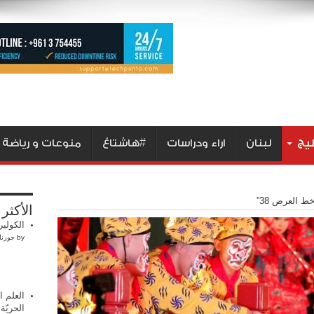
ليج
لبنان
اراء ودراسات
#هاشتاغ
منوعات و رياضة
خط العرض 38”
الأكثر
الكولير
by
جورنا
العلم ا
الحريّة