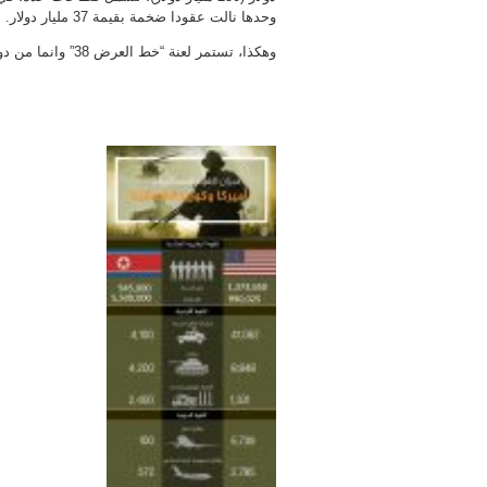
وحدها نالت عقودا ضخمة بقيمة 37 مليار دولار.
وهكذا، تستمر لعنة “خط العرض 38” وانما من دون ان تتعطل المصالح الاقتصاد والتجارة.