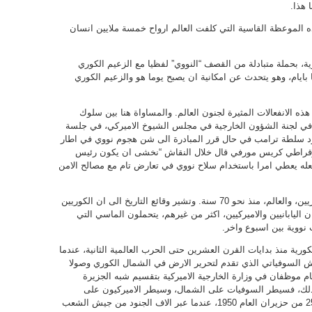
 هذا.
 الموعظة القاسية التي كلفت العالم ارواح خمسة ملايين انسان
ة، بحملة متبادلة من القصف “النووي” لفظيا مع الزعيم الكوري
بايام، وهو يتحدث عن امكانية ان يصبح يوما هو والزعيم الكوري
ذه الانفعالات المثيرة لجنون العالم. والمساواة هنا بين سلوك
ء في لجنة الشؤون الخارجية في مجلس الشيوخ الاميركي، في جلسة
عها منذ العام 1976، بشان حدود سلطة ترامب في حال قرر المبادرة الى شن هجوم نووي في اطار
ديموقراطي كريس مورفي قال خلال النقاش “نخشى ان يكون رئيس
عله يعطي امرا باستخدام سلاح نووي في تعارض تام مع مصالح الامن
“خط العرض 38” هو ذاته اللعنة التي تلاحق الكوريين، والعالم، منذ نحو 70 سنة. وتشير وقائع التاريخ الى ان الكوريين
خط العرض 38”. والمفارقة ان اليابانيين والاميركيين، اكثر من غيرهم، يتحملون الماسي التي
نووية بين اسبوع واخر.
لكورية منذ بدايات القرن العشرين حتى الحرب العالمية الثانية، عندما
لجيش السوفياتي الذي تقدم لتحرير الارض في الشمال الكوري وصولا
خط العرض 38. وفي اب من العام 1945، قام موظفان في وزارة الخارجية الاميركية بتقسيم شبه الجزيرة
ن من خط العرض الـ 38 اساسا لذلك، فسيطر السوفيات على الشمال، وسيطر الاميركيون على
الجنوب، الى ان اندلعت الحرب الكورية في الـ 25 من حزيران العام 1950، عندما عبر الاف الجنود من جيش الشعب