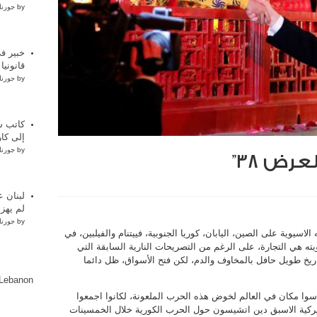
by
جورنا
خبير في
قانوني
by
جورنا
كاتب س
إلى كار
by
جورنا
رض 38”
لبنان ع
لم يهز
by
جورنا
اسيوية على الصين، اليابان، كوريا الجنوبية، فييتنام والفيلبين، في
ته هي التجارة، على الرغم من التصريحات النارية السابقة التي
تاريخ طويل حافل بالمخاوف والدم، لكن فتح الأسواق، ظل دائما
lLebanon
 اسوا مكان في العالم لخوض هذه الحرب الملعونة، لكانوا اجمعوا
اميركية الاسبق دين اتشيسون حول الحرب الكورية خلال الخمسينات