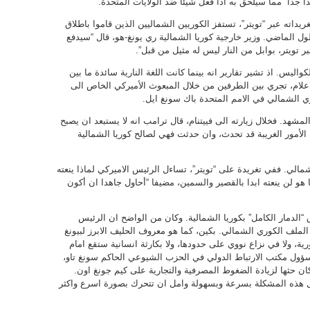
دا جدا” مما سيلحق به اذا فعل شيئا ضد الولايات المتحدة.
اته عبر “تويتر”، تستفز الكوريين الشماليين الذين قاموا باطلاق
ول الماضي. وزير خارجية كوريا الشمالية ري يونغ-هو، قال “سيدفع
 تويتر، بوابل من النار ليس له مثيل من قبل”.
واليس. اذ تشير تقارير انه بينما كانت اللغة النارية سائدة ما بين
اعلام، تجري بين الطرفين من خلال المبعوث الأميركي الخاص الى
ري الشمالي في الامم المتحدة باك سونغ ايل.
شهد. فخلال زيارته الى فييتنام، قال ترامب انه لا يستبعد ان يصبح
الأمور الغريبة قد تحدث، وان حدثت فهي لصالح كوريا الشمالية
الي. ففي تغريدة على “تويتر”، تساءل الرئيس الاميركي لماذا ينعته
ا هو لن ينعته ابدا بالقصير والسمين، مضيفا “أحاول جاهدا ان أكون
 “الدمار الكامل” بكوريا الشمالية. وكان من الواضح ان الرئيس
لملف الكوري الشمالي. بكين، كما هو معروف الحليف الابرز لبيونغ
ية، ولا في نزاع نووي على حدودها، ولا بكارثة انسانية ستقع امام
سؤول مكتب الارتباط الدولي في الحزب الشيوعي الحاكم سونغ تاو،
 كان حثها لزيادة الضغوط المصرفية والتجارية على كيم جونغ اون.
حل هذه المشكلة بسرعة وبسهولة وامل ان تتحرك بصورة اسرع واكثر