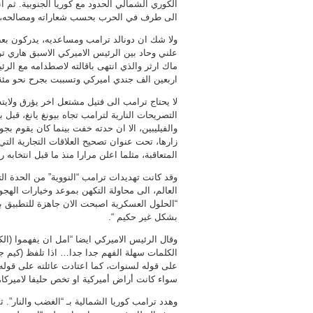
الكوري الشمالي الحدود مع كوريا الجنوبية. ثم ا
الى طرف في الحرب بحسب شعاراته ومصالحه، الى ان تم الاتف
ولا شك ان دونالد ترامب ومساعديه، يدركون بعض
علني وحاد بين الرئيس الاميركي الاسبق هاري تر
ماك ارثر والذي انتهى باقالته لاصطدامه مع الرئ
اربعين الف جندي اميركي وتسببت بجرح نحو مئة
لا يحتاج ترامب الى فتيل مشتعل اخر يؤرق ولايته
التصريحات النارية لترامب تجاه بيونغ يانغ، قبل ب
والفيليبين، الا ان حدته خفت بينما كان يقوم بج
زارها، تحت عنوان تصحيح العلاقات التجارية الت
المتعاقبة، مثلما اعلن مرارا منذ ما قبل انتخابه ر
وقد كانت تهديدات ترامب “النووية” من الحدة ال
العالم، الى محاولة التكهن بموعد وخيارات الهج
“الحلول العسكرية اصبحت الان جاهزة للتطبيق ب
بشكل غير حكيم “.
وقال الرئيس الاميركي ايضا “امل ان يفهموا (الك
الكلمات سهلة الفهم جدا جدا… اذا تلفظ (كيم جو
على قوله لسنوات، كما اعتادت عائلته على قوله
سواء كانت أراض أميركية او تخص حليفا لاميركا
وهدد ترامب كوريا الشمالية بـ “الغضب والنار”. ث