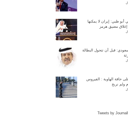
ل
 أبو ظبي: إيران لا يمكنها
ا إغلاق مضيق هرمز
ل
عودي: قبل أن تتحول البطالة
ثة
ل
لى حافة الهاوية : الفيروس
م ولم نربح
ل
Tweets by Journa