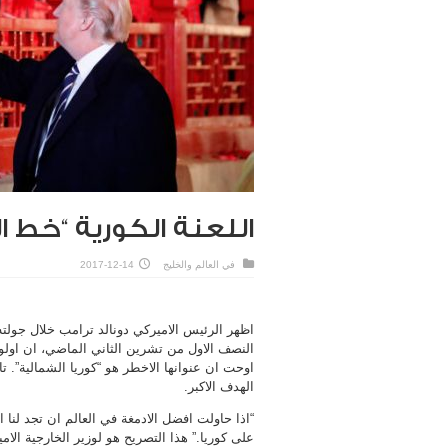
اللعنة الكورية “خط الع
في
العالم والخليج
2017-12-14
اظهر الرئيس الاميركي دونالد ترامب خلال جولته ال
النصف الاول من تشرين الثاني الماضي، ان اولوي
اوحت ان عنوانها الاخطر هو “كوريا الشمالية”. 
الهدف الاكبر.
“اذا حاولت افضل الادمغة في العالم ان تجد لنا
على كوريا.” هذا التصريح هو لوزير الخارجية ال