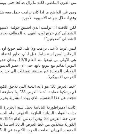
من القرن الماضي، لكنه ما زال صالحا حتى يومنا
ومن غير الواضح ما اذا كان ترامب حمل معه هذه
وقتها، خلال جولته الاسيوية الاخيرة.
لكن اللافت ان ترامب الذي استبق جولته الاسيوي
الشمالي كيم جونغ اون، انتهى به المطاف بعدها 
الشمالي “صديقين”!
ليس غريبا لا على ترامب ولا على كيم جونغ اون ه
الرجلين ليس استنسابيا. قبل ايام، تحاور اعضا
هي الاولى من نو
التوتر القائم مع بيونغ يانغ. حتى ان عضو ال
الولايات المتحدة غير مستقر ومتقلب الى حد يج
القومي الاميركي”.
لم يرتبكوا خطيئة “
نتجت عن هذا التقسيم الذي يهدد البشرية بحرب 
كانت الامبراطورية اليابانية تحتل شبه الجزيرة ا
بدات القوات اليابانية الغازية بالتقهقر امام ا
حتى 
الكورية متخذي