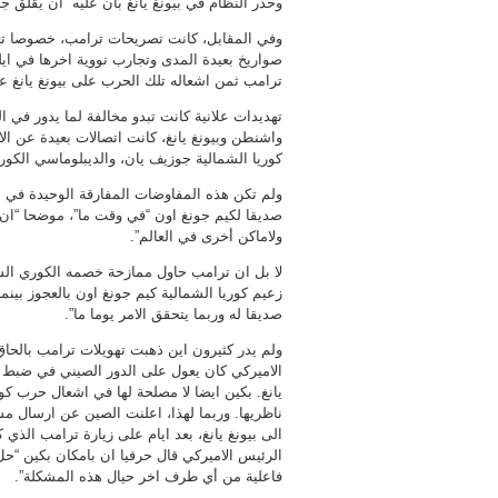
وحذر النظام في بيونغ يانغ بان عليه “ان يقلق ج
وفي المقابل، كانت تصريحات ترامب، خصوصا تغريد
صواريخ بعيدة المدى وتجارب نووية اخرها في ايل
ترامب ثمن اشعاله تلك الحرب على بيونغ يانغ عبر
تهديدات علانية كانت تبدو مخالفة لما يدور في الك
واشنطن وبيونغ يانغ، كانت اتصالات بعيدة عن ال
كوريا الشمالية جوزيف يان، والديبلوماسي الكو
ولم تكن هذه المفاوضات المفارقة الوحيدة في الم
صديقا لكيم جونغ اون “في وقت ما”، موضحا “ان 
ولاماكن أخرى في العالم”.
لا بل ان ترامب حاول ممازحة خصمه الكوري الشم
زعيم كوريا الشمالية كيم جونغ اون بالعجوز بينم
صديقا له وربما يتحقق الامر يوما ما”.
ولم يدر كثيرون اين ذهبت تهويلات ترامب بالحاق
الاميركي كان يعول على الدور الصيني في ضبط ا
يانغ. بكين ايضا لا مصلحة لها في اشعال حرب كور
ناظريها. وربما لهذا، اعلنت الصين عن ارسال م
الى بيونغ يانغ، بعد ايام على زيارة ترامب الذي
الرئيس الاميركي قال حرفيا ان بامكان بكين “
فاعلية من أي طرف اخر حيال هذه المشكلة”.