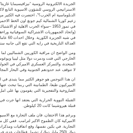
الجريدة الالكترونية الروسية “نيزافيسيمايا غازي
الاستراتيجي الروسي للشؤون الاسيوية التابع لاك
الدبلوماسية ام الحرب؟”، اختصرت فيه الكثير من م
زعيم كوريا الشمالية كيم جونغ اون الخط الاحمر
في تموز 1953 –سواء الحرب الاهلية او 
(واتحاد الجمهوريات الاشتراكية السوفياتية وراءها
في شبه 
العدالة التاريخية في رايه التي تقع الى جانبه ستن
ومن الواضح ان مراقبة الكوريين الشماليين لما يج
الخارجي التي فتت ودمرت دولا مثل ليبيا ويوغوسلا
المتحدة، والتمركز العسكري الاميركي في الجوار 
لا تتوقف عند حدودهم الجنوبية وفي البحار المجا
ان هذا التوجس هو جوهر الكثير مما يتبدى في ال
الاميركيون طبعا، الطمانينة التي ربما تبحث عنها
الصاروخية والتفجيرية التي يقومون بها على امل ا
قنبلة هيروشيما كانت 20 كيلوطن.
وبرغم هذا الاحتقان، فان ملف التجارة مع الاسيو
الاميركية كان الطموح الاكبر لترامب. ففي كل 
التجارية. في بكين نفسها، وقع اتفاقيات ومذكرات
دولار (250 مليار دولار)، تشمل قطاعات عد