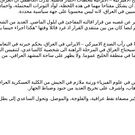
 يشكل مفتاحا مهما في هذه اللحظة، لوأد التوترات المحتملة، واخماد 
يين في العراق، لانه ليس محسوبا على جهة سياسية محددة.
ر عن غضبه من قرار اقالته المفاجئ في ايلول الماضي. العديد من ال
يضا كان من بين منتقدي القرار اذ غرد قائلا وقتها “هكذا اجراء حينما
يا في رأب الصدع الاميركي – الايراني في العراق، بحكم خبرته في التعا
حتاج العراق في المرحلة الراهنة الى شخصية كالساعدي، لتنفيس التو
وربما في منطقة الخليج عموما. ولا يظهر على ساحة المشهد العراقي، من ي
1. حصل على شهادة البكلوريوس في علوم الفيزياء ورتبة ملازم في الجيش من الكلية الع
كبر مصفاة نفط عراقية، والفلوجة، والموصل. وتحول الساعدي إلى ب