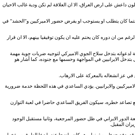
ون داعش على ارض العراق، الا ان العلاقة لم تكن ودية غالب الاحيان
 وقتما كان يتطلب او يستوجب او يفرض حضور الاميركيين و”الحشد” في
غم من ان دوره كان يحتم عليه ان يكون توفيقيا بينهم، الا ان قرار
بة لدعواته بتدخل سلاح الجوي الاميركي لتوجيه ضربات جوية مهمة
ل بتدخل الايرانيين في المواجهة وحسمها مع جنوده، كما أشار هو
في عز انشغاله بالمعركة على الارهاب.
ميركيين والايرانيين. يؤدي الساعدي في هذه اللحظة خدمة ضرورية
ع تصاعد خطره، سيكون الفريق الساعدي حاضرا في لعبة التوازن
 الدور الايراني في ظل حضور المرجعية، وثانيا مستقبل الوجود
ران المقبل.
 قد يدفع جزءا من ثمنها، وهو كان واضحا عندما دعا الطرفين مؤخرا