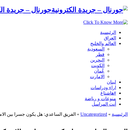
جورنال – جريدة الك
الرئيسية
العراق
العالم والخليج
السعودية
قطر
البحرين
الكويت
عُمان
الامارت
لبنان
اراء ودراسات
#هاشتاغ
منوعات و رياضة
أنت المراسل
الرئيسية
»
Uncategorized
»
الفريق الساعدي: هل يكون جسرا بين الامي