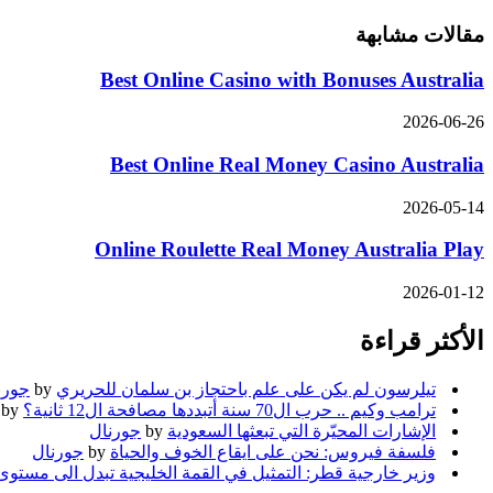
مقالات مشابهة
Best Online Casino with Bonuses Australia
2026-06-26
Best Online Real Money Casino Australia
2026-05-14
Online Roulette Real Money Australia Play
2026-01-12
الأكثر قراءة
تيلرسون لم يكن على علم باحتجاز بن سلمان للحريري
by
جورن
ترامب وكيم .. حرب ال70 سنة أتبددها مصافحة ال12 ثانية؟
by
الإشارات المحيّرة التي تبعثها السعودية
by
جورنال
فلسفة فيروس: نحن على ايقاع الخوف والحياة
by
جورنال
وزير خارجية قطر: التمثيل في القمة الخليجية تبدل الى مستوى