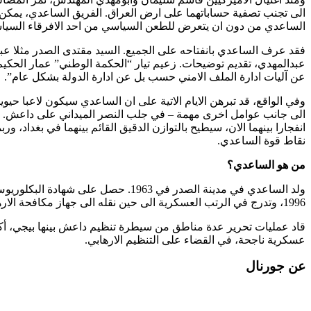
الى تجنب تصفية حساباتهما على ارض العراق. الفريق الساعدي، يمكن ان
الساعدي من دون ان يتعرض للطعن السياسي من احد الافرقاء السياس
فقد عرف الساعدي بانفتاحه على الجميع. السيد مقتدى الصدر مثلا عب
عبدالمهدي، تقديم توضيحات. زعيم تيار “الحكمة الوطني” عمار الحكيم ا
عن آليات ادارة الملف الامني حسب بل عن ادارة الدولة بشكل عام”.
وفي الواقع، قد تبرهن الايام الاتية على ان الساعدي سيكون لاعبا حيو
الى جانب عوامل اخرى مهمة – في جلب النصر الميداني على داعش. سي
انفجارا بينهما الان، سيطيح بالتوازن الدقيق القائم بينهما في بغداد، 
نقاط قوة الساعدي.
من هو الساعدي؟
ولد الساعدي في مدينة الصدر في 963
1996، وتدرج في الرتب العسكرية الى حين نقله الى جهاز مكافحة الارهاب، واشرف على تخريج العديد من جنود وضباط الجهاز.
قاد عمليات تحرير عدة مناطق من سيطرة تنظيم داعش بينها بيجي، أ
عسكرية ناجحة، في القضاء على التنظيم الارهابي.
عن جورنال