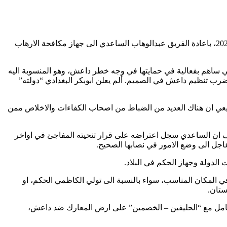
ليست صدفة ان يقوم رئيس الوزراء العراقي مصطفى الكاظمي في أحد أول قراراته، وفي الاجتماع الاول لحكومته في التاسع من ايار/مايو 2020، باعادة الفريق عبدالوهاب الساعدي الى جهاز مكافحة الارهاب
ي ساهم بفعالية في حمايتها في وجه خطر داعش، وهو المنسوبة اليه
، ضرب تنظيم داعش في الصميم. ألم يعلن ابوبكر البغدادي “دولته”
بيعي ان هناك العديد من الضباط من اصحاب الكفاءات والاخلاص ممن
ف ان الساعدي سجل اعتراضه على قرار تنحيته المفاجئ في اواخر
لدولة وجهاز الحكم في البلاد.
 المكان المناسب، سواء بالنسبة الى تولي الكاظمي الحكم، او
ستان.
تعامل مع “الحليفين – الخصمين” على ارض المعارك ضد داعش،