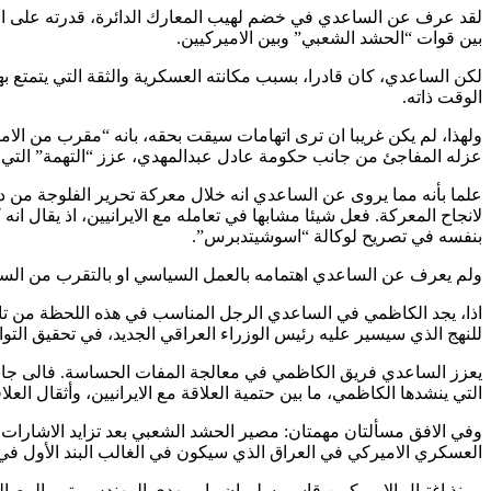
لقد عرف عن الساعدي في خضم لهيب المعارك الدائرة، قدرته على ان يكو
بين قوات “الحشد الشعبي” وبين الاميركيين.
لكن الساعدي، كان قادرا، بسبب مكانته العسكرية والثقة التي يتمتع 
الوقت ذاته.
ولهذا، لم يكن غريبا ان ترى اتهامات سيقت بحقه، بانه “مقرب من الامير
عزله المفاجئ من جانب حكومة عادل عبدالمهدي، عزز “التهمة” التي ق
علما بأنه مما يروى عن الساعدي انه خلال معركة تحرير الفلوجة من دا
لانجاح المعركة. فعل شيئا مشابها في تعامله مع الايرانيين، اذ يقال ا
بنفسه في تصريح لوكالة “اسوشيتدبرس”.
ولم يعرف عن الساعدي اهتمامه بالعمل السياسي او بالتقرب من السياس
اذا، يجد الكاظمي في الساعدي الرجل المناسب في هذه اللحظة من تا
للنهج الذي سيسير عليه رئيس الوزراء العراقي الجديد، في تحقيق الت
يعزز الساعدي فريق الكاظمي في معالجة المفات الحساسة. فالى جان
التي ينشدها الكاظمي، ما بين حتمية العلاقة مع الايرانيين، وأثقال الع
وفي الافق مسألتان مهمتان: مصير الحشد الشعبي بعد تزايد الاشارات 
العسكري الاميركي في العراق الذي سيكون في الغالب البند الأول في 
ومنذ اغتيال الاميركيين قاسم سليمان وابومهدي المهندس، تمر المصالح 