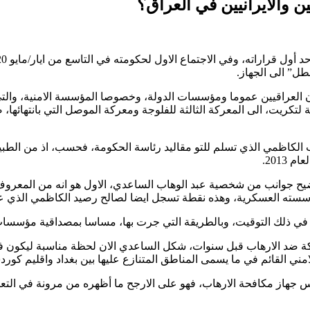
 والايرانيين في العراق؟
طل” الى الجهاز.
ن العراقيين عموما ومؤسسات الدولة، وخصوصا المؤسسة الامنية، والت
ة لتكريت، الى المعركة الثالثة للفلوجة ومعركة الموصل التي بانتهائها
انب الكاظمي الذي تسلم للتو مقاليد رئاسة الحكومة، فحسب، اذ من الط
201.
ضيح جوانب من شخصية عبد الوهاب الساعدي، الاول هو انه من المعرو
 في ذلك التوقيت، وبالطريقة التي جرت بها، مساسا بمصداقية مؤسسات ا
كة ضد الارهاب قبل سنوات، شكل الساعدي الان لحظة مناسبة ليكون في
ني القائم في ما يسمى المناطق المتنازع عليها بين بغداد واقليم كورد
أس جهاز مكافحة الارهاب، فهو على الارجح ما أظهره من مرونة في ال