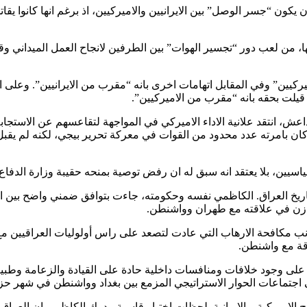
ن “جسر الوصل” بين الايرانيين والاميركيين، اذ برغم انها كانوا يقاتل
بها، من لعب دور “تجسير الهوات” بين الطرفين لانجاح العمل الميداني
كيين” وفي المقابل اتهامات اخرى بانه “مقرب من الايرانيين”. وعلى الر
يلت بحقه بانه “مقرب من الاميركيين”.
عش، انتقد علانية الاداء الاميركي في المواجهة لتقاعسهم عن الاستجا
نه كان بامرته عدد محدود من القوات في معركة تحرير بيجي، لكنه لم يقب
يين، بلا يعتقد انه سبق له ان رفض توصية بمنحه حقيبة وزارة الدفاع 
ريخ العراق. الكاظمي نفسه وحكومته، جاءت بتوافق ضمني واضح بين الا
وازن في علاقته مع طهران وواشنطن.
ب مكافحة الارهاب التي عادت لتصعد على راس أولوليات العراقيين م
لاقة مع واشنطن.
على وجود خلافات ومنافسات داخلية حادة على القيادة والزعامة وطبيعة
اجتماعات الحوار الاستراتيجي المزمع بين بغداد وواشنطن في شهر حزي
الاميركية – الايرانية بلحظات اختبار قاسية. يدرك الكاظمي ان العراق