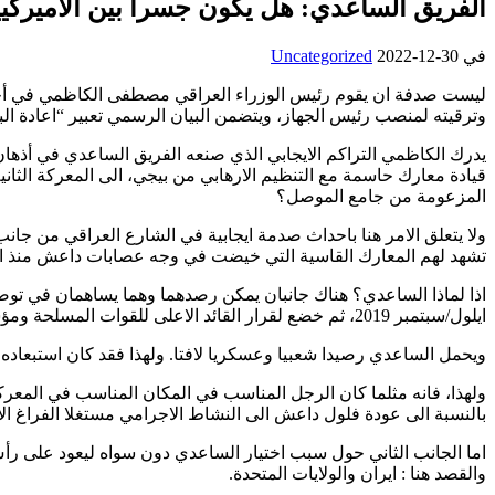
الفريق الساعدي: هل يكون جسرا بين الاميركيين
في
2022-12-30
Uncategorized
وترقيته لمنصب رئيس الجهاز، ويتضمن البيان الرسمي تعبير “اعادة الب
يدرك الكاظمي التراكم الايجابي الذي صنعه الفريق الساعدي في أذها
قيادة معارك حاسمة مع التنظيم الارهابي من بيجي، الى المعركة الثاني
المزعومة من جامع الموصل؟
ولا يتعلق الامر هنا باحداث صدمة ايجابية في الشارع العراقي من ج
تشهد لهم المعارك القاسية التي خيضت في وجه عصابات داعش منذ العام 3
اذا لماذا الساعدي؟ هناك جانبان يمكن رصدهما وهما يساهمان في تو
ايلول/سبتمبر 2019، ثم خضع لقرار القائد الاعلى للقوات المسلحة ومؤسسته العسكرية، وهذه نقطة تسجل ايضا لصالح رصيد الكاظمي الذي عاجل الى وضع الامور في نصابها الصحيح.
ويحمل الساعدي رصيدا شعبيا وعسكريا لافتا. ولهذا فقد كان استبعاده
ولهذا، فانه مثلما كان الرجل المناسب في المكان المناسب في المعر
بالنسبة الى عودة فلول داعش الى النشاط الاجرامي مستغلا الفراغ الام
اما الجانب الثاني حول سبب اختيار الساعدي دون سواه ليعود على ر
والقصد هنا : ايران والولايات المتحدة.