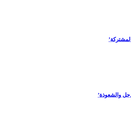
المشتركة’
لدجل والشعوذة’