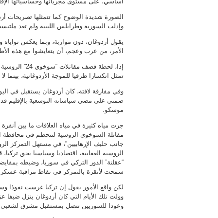
أساسي، على مستوى مجرياتها وحساسياتها الإقل
الصورة شديدة الوضوح كما تتمثلها تصريحات أر
وإدلب السورية وطرابلس الليبية ولم تعد ملتبسة
يقول أردوغان، دون مواربة، وبما يعكس نواياه و
الأمر، من عرب وعجم، أن يتعايشوا مع هذه الأط
إذا، لحظة قصف 
تمثل انكسارا ظرفيا للموجة الأردوغانية، بينما لا 
وفي مفارقة لافتة، كان أردوغان يستقبل في الي
ضمني على مضي سياساته التوسعية بالإقليم قدما، 
موسكو.
مقاتلة السوخوي الروسية لتتحطم في محافظة اللا
جانب حليف الإرهابيين”، في مستهل التمركز ال
الروسية العقابية، اقتصاديا وسياسيا بحق تركيا،
“عقلنة” الدور التركي في سوريا، وضبطه بمقايض
سمحت لأنقرة بالتمركز في نقاط مراقبة عسكري
لكن واقع الأمور يقول إن تركيا غرست نفوذا وس
وولت تلك الأيام التي كان أردوغان ينزل ضيفا
وعودا للسوريين تتصل بمستقبل مشرق لشعبي ا