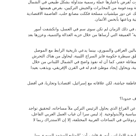
رت تُفرض باعتبارها عملة رسمية متداولة بشكل طبيعي في الشمال
ة ومدعومة من المخابرات والجيش التركيين، بفرض هيمنتها
 عن دور ميلشيات مسلحة فككت مصانع حلب، العاصمة الاقتصادية
ية وباعتها بأبخس الأثمان.
غان في ذلك الزمان لم تكن سوى سم في العسل، وانكشفت أمور
” العميقة التي أرساها من خلال حزبه العدالة والتنمية، وعززها بعد
الين العراقي والسوري، بينما يدعي تاريخية الرابط مع الموصل
طق سيطرة حكومة فايز السراج الليبية، ليحاول من هناك التحرش
اتلة حفتر، كما أن له نفوذ واضح في الشمال اللبناني من خلال
ة، ويحاول إيجاد موطئ قدم له في القرن الإفريقي، ويذهب بعيدا
فة جياشة، لكن علاقاته مع إسرائيل، اقتصاديا وتجاريا، في أفضل
رف حدودا؟
عن الفراغ الذي يحاول الرئيس التركي ملأ مساحاته، لتحقيق تواجد
سياسية والأيدولوجية. إذ ليس سرا أن غياب العمل العربي الفاعل،
دوغاني في الساحات العربية المختلفة، إلا إن الاستدراك ربما لا
رجية الإماراتي، أنور قرقاش، أن: “المتابع للمشهد السوري وما