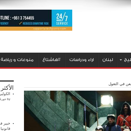
ليج
لبنان
اراء ودراسات
#هاشتاغ
منوعات و رياضة
معن في التغول
الأكثر
الكولير
by
جورنا
خبير في
قانوني