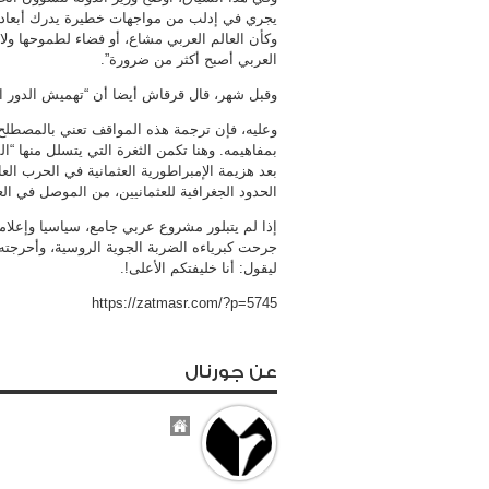
يجري في إدلب من مواجهات خطيرة يدرك أبعاد غ
وكأن العالم العربي مشاع، أو فضاء لطموحها ولام
العربي أصبح أكثر من ضرورة”.
وقبل شهر، قال قرقاش أيضا أن “تهميش الدور ال
وعليه، فإن ترجمة هذه المواقف تعني بالمصطلح
بعد هزيمة الإمبراطورية العثمانية في الحرب العا
الحدود الجغرافية للعثمانيين، من الموصل في الع
إذا لم يتبلور مشروع عربي جامع، سياسيا وإعلامي
جرحت كبرياءه الضربة الجوية الروسية، وأحرجته س
ليقول: أنا خليفتكم الأعلى!.
https://zatmasr.com/?p=5745
عن جورنال