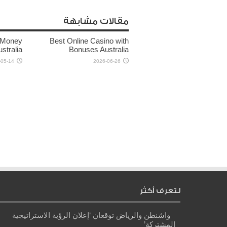
مقالات مشابهة
l Money
Best Online Casino with
stralia
Bonuses Australia
-05-14
2026-06-26
لتعرف أكثر
واشنطن والرياض توقعان ‘إعلان الرؤية الاستراتيجية
المشتركة’