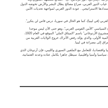
ياب الدور العربي، صراع مصالح يطال البشر والأرض تخوضه الدول
تدادها الاستراتيجي.. عودة الدور العربي لمواجهة تحديات الأمن
عربي (في ليبيا)، كما هو الحال في سوريا، درس قاس لن يتكرر”.
 السياسي “الأمن القومي العربي”، وهو حتى الآن ليس موحدا
بمفاهيمه. وهنا تكمن الثغرة التي يتسلل منها “المشروع الأردوغاني” باسم “الميثاق الملي” الموقع في العام 1920،
لمية الأولى، والذي يؤكد رفض الأتراك خروج الولايات العربية من
راق إلى مصراتة في ليبيا.
ا واقتصاديا، للتعامل مع الملفين السوري والليبي، فإن أردوغان الذي
ياسيا وأمنيا واقليميا، سيظل جاهزا بكامل عتاده وعدته العثمانية،