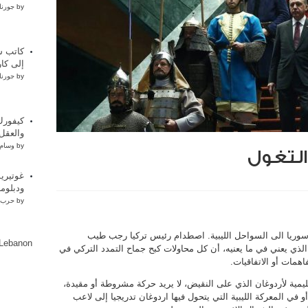
by
جورنا
كاتب س
إلى كار
by
جورنا
كيفورك
والعقل
by
وسام 
التغول
غوتيري
ودبلوما
by
حرب 
سوريا الى السواحل الليبية. اصطدام رئيس تركيا رجب طيب
lLebanon
الذي يعني في ما يعنيه، أن كل محاولات كبح جماح التمدد التركي في
فاهمات أو الاتفاقيات.
ليمية لأردوغان الذي على النقيض، لا يريد حركة مشروطة أو مقيدة،
 في المعركة الليبية التي يتحول فيها اردوغان تدريجيا إلى لاعب