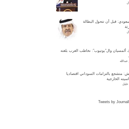
ل
عودي: قبل أن تتحول البطالة
ثة
ل
 ألمسيان وال”يوتيوب”: نخاطب الغرب بلغته
عبدالله
ش: متشجع بالتزامات السوداني اقتصاديا
سيته الخارجية
خليل
Tweets by Journa