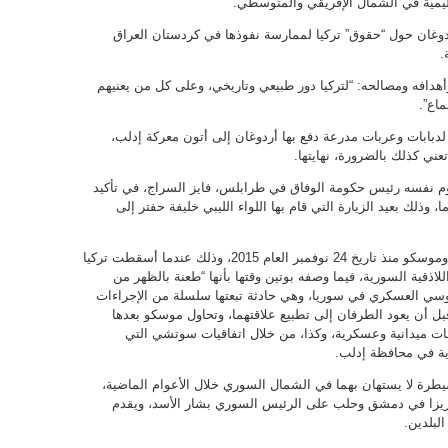
يمية في الشمال الإفريقي والمتوسطي.
دوغان حول “حقوق” تركيا لممارسة نفوذها في كردستان العراق
.
أهدافه ومصالحه: “لتركيا دور طبيعي وتاريخي، وعلى كل من يعنيهم
ماع”.
مقاتلات “سوخوي 24” الروسية لدبابات وعربات مدرعة دفع بها أردوغان إلى أتون معركة إدلب،
تعني كذلك بالضرورة، نهايتها.
وم نفسه رئيس حكومة الوفاق في طرابلس، فايز السراج، في تأكيد
وذلك بعيد الزيارة التي قام بها اللواء الليبي خليفة حفتر إلى
جرت مياه كثيرة في مياه العلاقات ما بين أنقرة وموسكو منذ تاريخ 24 نوفمبر العام 2015، وذلك عندما أسقطت تركيا
ذقية السورية، فيما وصفه بوتين وقتها بأنها “طعنة بالظهر من
روسي العسكري في سوريا، وهي حادثة تبعتها سلسلة من الإجراءات
 قبل أن يعود الطرفان إلى تطبيع علاقتهما، وتحاول موسكو بعدها
ات ميدانية وعسكرية، وكذا، من خلال اتفاقيات سوتشي التي
ة في محافظة إدلب.
يطرة لا يستهان بهما في الشمال السوري خلال الأعوام الماضية،
 عزيزا في دمشق وحلب على الرئيس السوري بشار الأسد، ويقدم
لبلدين.