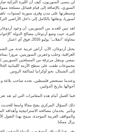
لن ينسى السوريون، كيف أن الليرة التركية صا
السوري، بالإضافة إلى قيام فصائل مسلحة ممول
وسيطرتها على مدن وقرى سورية لسنوات، ناهيك
لسوريا، ونقلتها بالكامل إلى داخل الأراضي الترك
لقد تبين للعديد من السوريين، أن وعود أردو
كثيرة، حيث وضع أردوغان مصالح الدولة “الإخوانية
محاولة “انقلاب” يوليو 2016، فوق أي اعتبار.
يحتل أردوغان، الآن، أراض عربية عدة، من الشم
العراقية، وحلب وعفرين السوريتين، مرورا بمنا
بمصر، وينقل مرتزقة من المسلحين السوريين لمق
مجموعات طفت على سطح الأزمة اللبنانية الحالي
إلى الشمال، نحو أوكرانيا لمناكفة الروس.
وعندما تستحضر فلسطين، نجده صاحب بلاغة وعاط
أحوالها بتاريخ الدولتين.
فما العمل أمام هذه المقامرات التي لم تعد تع
ذلك السؤال المركزي يفتح مجالا واسعا للحديث 
وتأثير يخدمان مصالحه الاستراتيجية وأهدافه ال
والمواقف العربية الموحدة، سمح بهذا التغول الأر
يزال ممكنا.
وفي هذا السياق، أوضح وزير الدولة للشؤون الخا