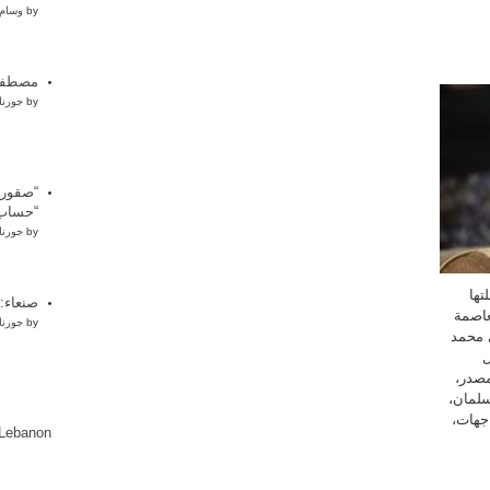
by
وسام 
مصطفى 
by
جورنا
“صقور 
“حساب 
by
جورنا
تها
صنعاء:
عاصمة
by
جورنا
ي محمد
ل
مصدر،
سلمان،
جهات،
lLebanon