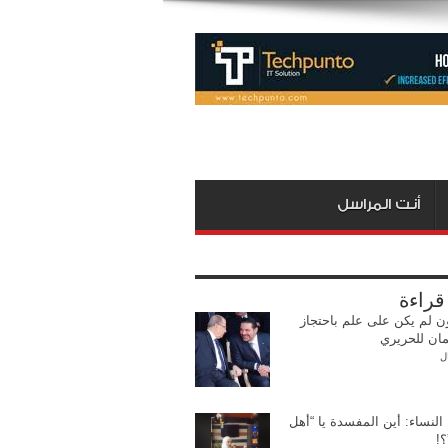
أنت المراسل
 قراءة
ن لم يكن على علم باحتجاز
ان للحريري
ل
النساء: أين المفسدة يا “أهل
؟!