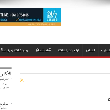
ليج
لبنان
اراء ودراسات
#هاشتاغ
منوعات و رياضة
الأكثر
تيلرسو
بن سلم
by
جورنا
مولوية 
الشام”