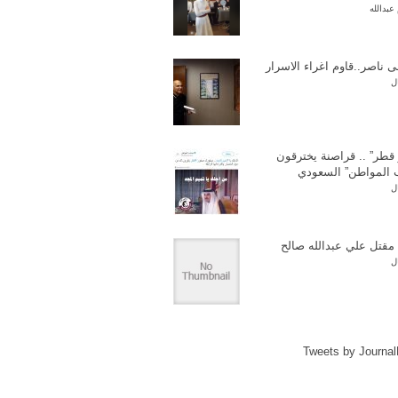
عبدالله
ناصر..قاوم اغراء الاسرار
ل
قطر” .. قراصنة يخترقون
المواطن” السعودي
ل
 مقتل علي عبدالله صالح
ل
Tweets by Journa