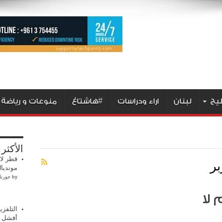
ليج
لبنان
اراء ودراسات
#هاشتاغ
منوعات و رياضة
الأكثر
بر
قطر لا
مونديال 2
by
جورنا
 لا
التلفز
أفشل هج