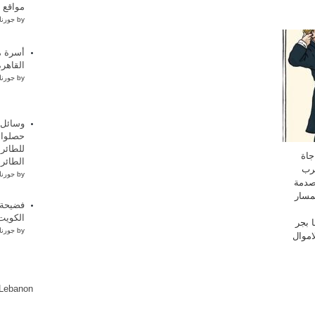
مواقع 
by
جورنا
أسرة م
القاهرة
by
جورنا
وسائل 
حصلوا 
للطائر
جاة
الطائر
حرب
by
جورنا
 صدمة
لمسار
فضيحة 
الكويت
ا بجر
by
جورنا
اموال
lLebanon