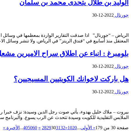
الوليد بن طلال يتحدى محمد بن سلمان
جورنال
2022-12-30
الرياض – “جورنال” اذا صدقت التقارير الواردة بمعظمها في وسائل اعل
المعتقل منذ أسابيع في “فندق الريتز” في الرياض. ولا تنشر وسائل ا
بلومبرغ : انباء عن اطلاق سراح الاميرين مشع
جورنال
2022-12-30
هل باركت لاخوانك الكويتيين المسيحيين؟
جورنال
2022-12-30
بيروت – ملاك خليل بهدوء، يأتي صوت رجل الدين وسيدة: نزف خبرا رائع
الملابس التقليدية للكويت وسيدة تتحدث عن الرب يسوع. والبرنامج سيكو
صفحة 30 من 179
« الأولى
...
20
10
«
32
31
30
29
28
»
60
50
40
...
الأخيرة »