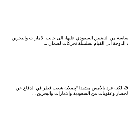
ساسة من التضييق السعودي عليها، الى جانب الامارات والبحرين
لدوحة الى القيام بسلسلة تحركات لضمان ...
غرد امير قطر الشيخ تميم بن حمد ال ثاني للمرة الأولى عبر “تويتر” لمناسبة العيد الوطني لقطر. وكان حساب الأمير تميم افتتح في العام 2015، لكنه غرد بالأمس مشيدا “بِصلابة شعب قطر في الدفاع عن
 لحصار وعقوبات من السعودية والامارات والبحرين ...