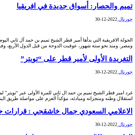
تميم والحصار: أسواق جديدة في افريقيا
جورنال
2022-12-30
الجولة الافريقية التي بدأها أمير قطر الشيخ تميم بن حمد آل ثاني 
ومصر. ومنذ نحو ستة شهور، عوقبت الدوحة من قبل الدول الأربع، وف
التغريدة الأولى لأمير قطر على “تويتر”
جورنال
2022-12-30
استقلال وطنه ومنجزاته ومبادئه، مؤكداً العزم على مواصلة طريق البنا
الاعلامي السعودي جمال خاشقجي : قرارات جري
جورنال
2022-12-30