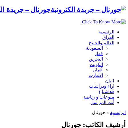
جورنال – جريدة الك
الرئيسية
العراق
العالم والخليج
السعودية
قطر
البحرين
الكويت
عُمان
الامارت
لبنان
اراء ودراسات
#هاشتاغ
منوعات و رياضة
أنت المراسل
الرئيسية
»
جورنال
أرشيف الكاتب: جورنال