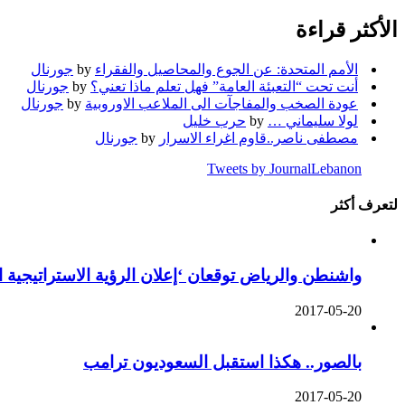
الأكثر قراءة
الأمم المتحدة: عن الجوع والمحاصيل والفقراء
by
جورنال
أنت تحت “التعبئة العامة” فهل تعلم ماذا تعني؟
by
جورنال
عودة الصخب والمفاجآت الى الملاعب الاوروبية
by
جورنال
لولا سليماني …
by
حرب خليل
مصطفى ناصر..قاوم اغراء الاسرار
by
جورنال
Tweets by JournalLebanon
لتعرف أكثر
واشنطن والرياض توقعان ‘إعلان الرؤية الاستراتيجية 
2017-05-20
بالصور.. هكذا استقبل السعوديون ترامب
2017-05-20