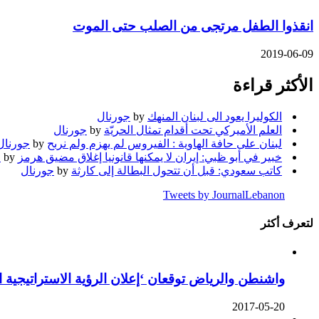
انقذوا الطفل مرتجى من الصلب حتى الموت
2019-06-09
الأكثر قراءة
الكوليرا يعود الى لبنان المنهك
by
جورنال
العلم الأميركي تحت أقدام تمثال الحريّة
by
جورنال
لبنان على حافة الهاوية : الفيروس لم يهزم ولم نربح
by
جورنال
خبير في أبو ظبي: إيران لا يمكنها قانونيا إغلاق مضيق هرمز
by
ج
كاتب سعودي: قبل أن تتحول البطالة إلى كارثة
by
جورنال
Tweets by JournalLebanon
لتعرف أكثر
واشنطن والرياض توقعان ‘إعلان الرؤية الاستراتيجية 
2017-05-20