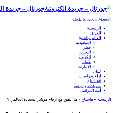
جورنال – جريدة الك
الرئيسية
العراق
العالم والخليج
السعودية
قطر
البحرين
الكويت
عُمان
الامارت
لبنان
اراء ودراسات
#هاشتاغ
منوعات و رياضة
أنت المراسل
الرئيسية
»
هاشتاغ
»
هل تتفق مع ارقام مؤشر السعادة العالمي ؟