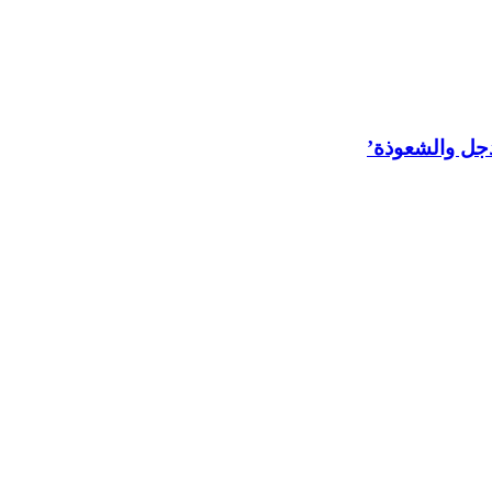
لدجل والشعوذة’