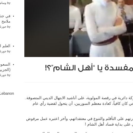
by
وسام 
في جناز
ملامح ت
by
جورنا
العلم ا
by
جورنا
السعود
لمفسدة يا “أهل الشام”؟!
(الجزير
by
جورنا
lLebanon
كة دائرية في رقصة المولوية، على أناشيد الابتهال الديني المتصوفة.
كان كافياً، كعادة معظم السوريين، أن يتحول لقضية رأي عام
درتهم على التأقلم والتنوع في معتقداتهم، وأخر اعتبره عمل مرفوض
ل على بداية فساد أهل الشام !