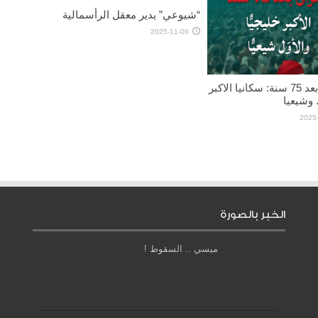
“شيوعي” يدير معقل الرأسمالية
2025-11-06
العراق بعد 75 سنة: سكانيا الاكبر
 وشيعيا
2025
الخبر بالصورة
ميسي .. السقوط !