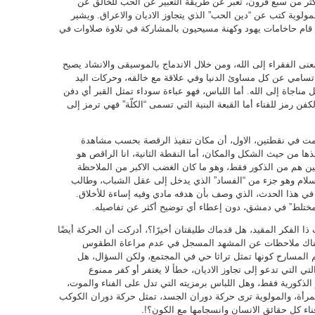
أكثر من سبع قرون، تعبر عن طريقة التعبير عن الحب للخالق عن
وية كتب عن “دين الحب” الذي يتجاوز الاديان والاعراق. ويشير
 قام حاخامات يهود وكهنة مسيحيون بالمشاركة في تلاوة صلاوات في
ى الفقراء إلى الله، ومن خلال الاندماج بالموسيقى والانشاد يصبح
سامي عن كل مساوئ الدنيا وفي علاقة مع خالقه، وحركات اليد
مناجاة إلى الله. أما اللباس، فهو عباءة سوداء تمثل القبر أي دفن
فن رمز للفناء أما القبعة البنية التي تسمى “الكلّة” فهي ترمز إلى
سمت في نقطتين، الاول، أن مكان تنفيذ الرقصة بحسب مشاهدة
ها من حيث الشكل والمكان، أما النقطة الثانية، انا الراقص هو
ين هم من الذكور فقط، وهو ما كان الغضب الاكبر من الملاحظة
 الاسلام وهو جزء من “الفساد” الذي يدخل إلى عقل الشباب، وطالب
ي هذا الحدث، الذي وصف بأن هدفه مادي وفيه إساءة للأخلاق.
 مختلط” في دمشق، دون إعطاء أي توضيح أكثر عن تفاصيله.
ذا الفكر المقيد، هل قدماك طليقتان أخيرًا؟، أدركت أن الحركة أيضًا
ون هناك ملاحظات عن المشهد المسجل في عدم مراعاة الطقوس
م المسارح كونها تمثل تراثا حي في المجتمع، ولكن السؤال، هل
 التي تدعو إلى تجاوز الاديان، خطأ لا يغتفر أو كفر ممنوع
ز الذكورية فقط، وهل اللباس برمزيته التي تدل على الفناء والموت،
مرأة، والمولوية ترى حركة دوران الجسد، تمثل حركة دوران الكوكب
ء كل حقائق الانسان وانسجامها مع الكون؟!.