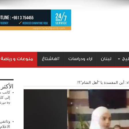
ليج
لبنان
اراء ودراسات
#هاشتاغ
منوعات و رياضة
ء: أين المفسدة يا “أهل الشام”؟!
الأكثر
كاتب س
إلى كار
by
جورنا
وثائقي
الاعلام