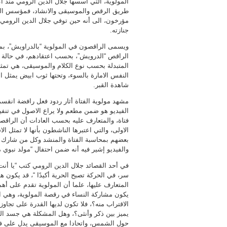
المولوية، التي أسسها جلال الدين الرومي منذ 
طريق الرقص والموسيقى والانشاد، فمؤسس المول
مؤرخون، الى أنه حين توفي جلال الدين الرومي
جنازته.
ويسمى الراقصون في المولوية “بالدراويش”، بمعن
الراقص “الدرويش”، بحسب اعتقادهم، في حالة ت
المتبدلة بحسب نوع الكلام والموسيقى، هي تمثل 
النفس الامارة بالسوء، وتحتها ثوب ابيض يمثل الك
شاهدة القبر.
مشهد مولوية الفتاة أثار ردود فعل رافضة انق
الفيديو هو ضمن مطعم ولا يراع الاصول في تنفيذ
فتاة، والمتعارف عليه بحسب العادات أن الراقص
الاولى، والتي اعتبرها الناشطون بأنها لا تمثل
بعضهم بمحاسبة الفتاة والمنشد وكل من شارك ف
والفيديو إشير فيه أنه ضمن احتفال “مولد نبوي
في أحد القصائد جلال الدين الرومي كتب “يا أنت 
سر، في الحركة تصبح الحرية أكيدًا “، قد يك
المتعارف عليها، علما أن المولوية تقدم على أه
يكون مشاركة النساء في رقصة المولوية، وهي التي
الاقتراب منه؟، فلا تكون لديها القدرة على تجاو
يميز بين ذكر وأنثى؟، وهل المشكلة هي جسد ال
حول الشمس، واتحادا مع الموسيقى يدل على فنا