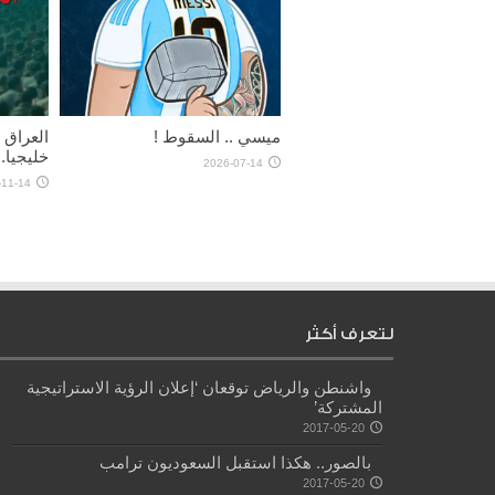
ميسي .. السقوط !
خليجيا..
2026-07-14
-11-14
لتعرف أكثر
واشنطن والرياض توقعان ‘إعلان الرؤية الاستراتيجية
المشتركة’
2017-05-20
بالصور.. هكذا استقبل السعوديون ترامب
2017-05-20