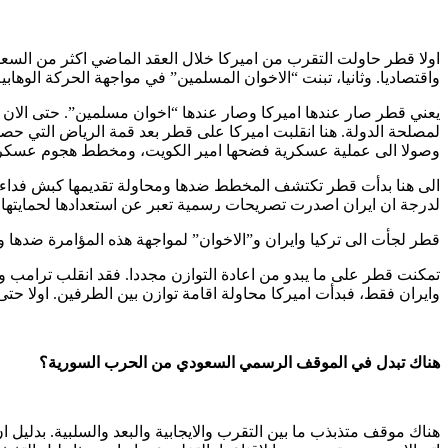
اولا قطر حاولت التقرب من اميركا خلال العقد الماضي اكثر من السع
واقتصاديا. وثانيا، تبنت “الاخوان المسلمين” في مواجهة الحركة الوهابي
يعني قطر صار عندها اميركا وصار عندها “اخوان مسلمين”. حتى الان
وصولا الى عملية عسكرية فضحها امير الكويت، ومخطط هجوم عسكر
لدرجة ان ايران اصدرت تصريحات رسمية تعبر عن استعدادها لحمايتها 
قطر لجأت الى تركيا وايران و”الاخوان” لمواجهة هذه المؤامرة ضدها 
تمكنت قطر على ما يبدو من اعادة التوازن مجددا. فقد انقلب ترامب و
وايران فقط، فبدأت اميركا محاولة اقامة توازن بين الطرفين. اولا حتى 
هناك تبدل في الموقف الرسمي السعودي من الحرب السورية؟
هناك موقف متذبذب ما بين التقرب والايجابية والبعد والسلبية. بدليل