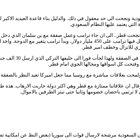
ودية ونجحت الى حد معقول في ذلك. والدليل بناء قاعدة العيديد الاكب
ة التي يعتمد عليها النظام السعودي.
 نجحت قطر.. الى ان جاء ترامب وعمل صفقة مع بن سلمان الذي دخل ف
لمصلحة الدولة. هنا انقلبت اميركا على قطر بعد قمة الرياض التي حصل فيها ترامب عل
ي للانزال وخطف امير قطر.
الى هنا بدأت قطر تكت
وفتحت كل اسواقها ومجالها الجوي امام قطر.
ولمحت بعلاقات مباشرة مع روسيا مما جعل اميركا تعيد النظر بالصفقة 
قال ان علاقاتنا ممتازة مع قطر وهي اكثر دولة حاربت الارهاب. هذه 
لا ترتمي باحضان خصومها وثانيا حتى تبتز الطرفين بالاموال.
 ان السعودية مرشحة لارسال قوات الى سوريا (بغض النظ عن امكانية تط