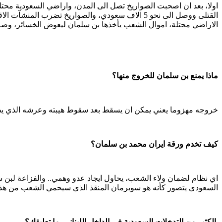
اولا، بعد ان اصحبت الصواريخ تصل الى المدن، واراضي السعودية محتلة.
القتلى ووصل الى نحو 5 الاف سعودي، والصواريخ تض
الاراضي محتلة، اموال الشعب يأخذها بن سلمان ليعوض الخسائر، وص
ماذا يمنع بن سلمان للخروج منها؟
خروجه مهزوما يعني يمكن ان يسقط بعد سقوط هيبته وعرشه الذي يطمح 
كيف تخدم ورقة ايران محمد بن سلمان؟
اي نظام لضمان ولاء الشعب، يحاول ايجاد عدو وهمي.. والفزاعة لبن 
السعودي يتصور كأنه هو سوبرمان المنقذ الذي سيحمي الشعب من هذا
الكثير من التدخلات السعودية في الداخل اللبناني. ما تعليقك؟