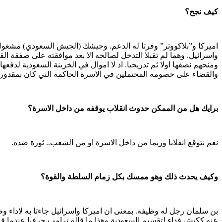
كيف نجح؟
اميركا و”بلاكووتر” وفرتا له الدعم. وجيشك (الجيش السعودي) مشغول 
ومنحهم نصفها اولا ثم تدريجيا. اذ لا اموال في الخزينة السعودية لدفع
والقضاء على خصومه المحتملين في الاسرة الحاكمة التي كان بمقدورها
برايك هل من الممكن حدوث انقلاب يوقفه من داخل الاسرة؟
نعم نتوقع انقلابا وربما من داخل الاسرة او من الشعب.. ثورة ضده.
وكيف يحدث ذلك وهو ممسك بكل زمام السلطة والقوة؟
بن سلمان رجل له وظيفة. بمعنى ان اميركا واسرائيل جاءتا به لاداء 
عنه ككبش فداء لتقسيم السعودية وهذا ما قاله ترامب حرفيا عندما قال ا