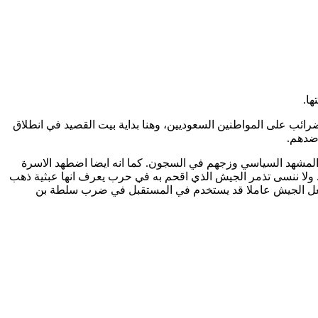
ها.
رائب على المواطنين السعوديين، وهنا بداية بيت القصيد في انطلاق
 ضدهم.
بكل ما حرمته هذه السلطة سابقا طوال 80 سنة وابعاد السلفية الدينية عن المشهد السياسي وزجهم في السجون. كما انه ايضا اضطهد الاسرة
 ولا ننسى تذمر الجيش الذي اقحم به في حرب يعرف انها عبثية ذهب
سيجعل الجيش عاملا قد يستخدم في المستقبل في ضرب سلطة بن