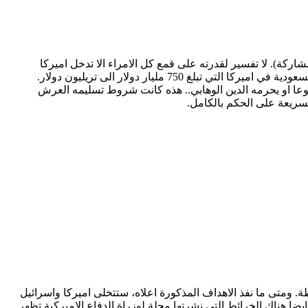
كة). لا تفسير لقدرته على قمع كل الامراء الا تدخل اميركا
واسرائيل. وهما لم تقبلا التدخل لصالحه الا بعد موافقته على صفقة القرن، اي تسليم القدس اولا، وثانيا تسليم النفط والاموال والاستثمارات السعودية في اميركا التي تبلغ 750 مليار دولار الى تريليون دولار.
ممنوعا او يحرمه الدين الوهابي.. هذه كانت شروط تسليمه العرش
سريعة على الحكم بالكامل.
 ومتى ما نفذ الاهداف المذكورة اعلاه، ستتخلى اميركا واسرائيل
يضا هناك الخرائط التي نشرتها مجلة لوزراة الدفاع الاميركية تظهر