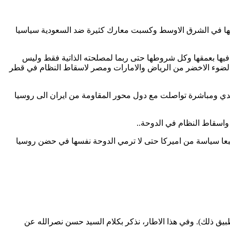
ر لها في الشرق الاوسط وكسبت معارك كثيرة ضد السعودية سياسيا
يها بعمقها وكل شروطها حتى ربما لمصلحته الذاتية فقط وليس
ى 450 مليار دولار، وبدأ ترامب يتغير مع الدوحة. واخذ الضوء الاخضر من الرياض والامارات ومصر لاسقاط النظام في قطر
شف المخطط ضدها ومحاولة تقديمها كبش فداء في الصفقة ولهذا لجأت فورا الى حليفها التركي الذي ارسل 30 الف جندي ومباشرة تواصلت مع دول محور المقاومة من ايران الى روسيا
واسقاط النظام في الدوحة..
طبعا سياسة من اميركا حتى لا ترمي الدوحة نفسها في حضن روسيا
بيق ذلك). وفي هذا الاطار، نذكر بكلام السيد حسن نصرالله عن