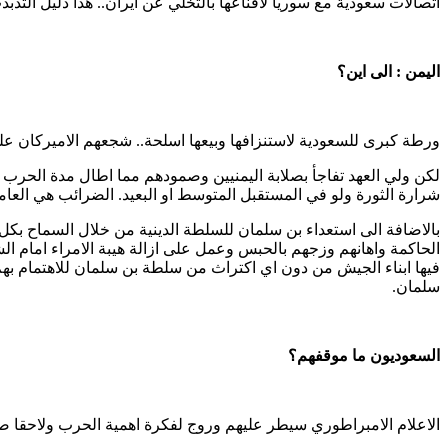
اتصالات سعودية مع سوريا لاقناعها بالتخلي عن ايران.. هذا دليل التذبذ
اليمن : الى اين؟
ورطة كبرى للسعودية لاستنزافها وبيعها اسلحة.. شجعهم الاميركان علي
لكن ولي العهد تفاجأ بصلابة اليمنيين وصمودهم مما اطال مدة الحرب 
شرارة الثورة ولو في المستقبل المتوسط او البعيد. الضرائب هي ال
الحاكمة واهانهم وزجهم بالحبس وعمل على ازالة هيبة الامراء امام
فيها ابناء الجيش من دون اي اكتراث من سلطة بن سلمان للاهتمام 
سلمان.
السعوديون ما موقفهم؟
الاعلام الامبراطوري سيطر عليهم وروج لفكرة اهمية الحرب ولاحقا ص