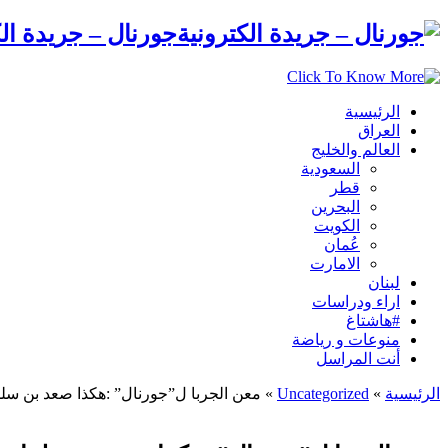
جورنال – جريدة الك
الرئيسية
العراق
العالم والخليج
السعودية
قطر
البحرين
الكويت
عُمان
الامارت
لبنان
اراء ودراسات
#هاشتاغ
منوعات و رياضة
أنت المراسل
الرئيسية
»
Uncategorized
»
معن الجربا ل”جورنال” :هكذا صعد بن سلم