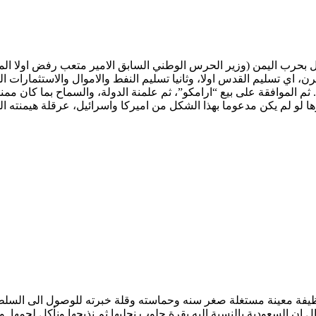
بحرب اليمن (وزير الحرس الوطني السابق الامير متعب رفض اولا المشار
ها. ثم الموافقة على بيع “ارامكو”، ثم علمنة الدولة، والسماح بما كان 
 لو لم يكن مدعوما بهذا الشكل من اميركا واسرائيل، عرقلة هيمنته ال
وظيفة معينة مستغلة صغر سنه وحماسته وقلة خبرته للوصول الى السلطة.
ن السعودية بالنسبة اليه بقرة حلوب نحلبها ثم نذبحها ونأكل لحمها. وا