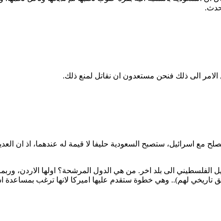
حدث.
الامر الى ذلك فنحن مستعدون ان نقاتل لمنع ذلك.
لصلح مع اسرائيل، ستصبح السعودية حليفا لا قيمة له عندهما، اذ ان العد
ترحيل الفلسطيني الى بلد اخر. من هي الدول المرشحة؟ اولها الاردن، ور
ريخي لهم).. وهي خطوة ستقدم عليها اميركا لانها ترغب بمساعدة اسرائ