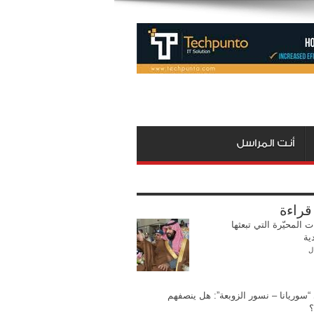
أنت المراسل
 قراءة
ت المحيّرة التي تبعثها
ية
ل
 “سوريانا – نسور الزوبعة”: هل ينصفهم
؟