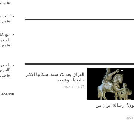
by
وسام 
كاتب س
by
جورنا
منع كت
السعود
by
جورنا
السعود
(الجزير
العراق بعد 75 سنة: سكانيا الاكبر
by
جورنا
خليجيا.. وشيعيا
2025-11-14
lLebanon
ن”: رسالة ايران من
2025