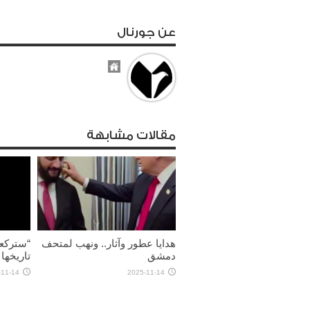
عن جورنال
مقالات مشابهة
هدايا عطور وآثار.. ونهب لمتحف
“ستركعو
دمشق
تاريخها
-11-14
2025-11-14