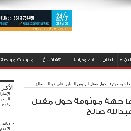
ليج
لبنان
اراء ودراسات
#هاشتاغ
منوعات و رياضة
ؤكدها جهة موثوقة حول مقتل الرئيس السابق علي عبدالله صالح
الأكثر
الإشارا
السعود
كدها جهة موثوقة حول مقتل
by
جورنا
بدالله صالح
وثائقي
الاعلام