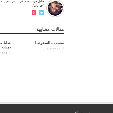
خليل حرب، صحافي لبناني، مدير تحر
"جورنال".
مقالات مشابهة
ميسي .. السقوط !
هدايا ع
دمشق
2026-07-14
-11-14