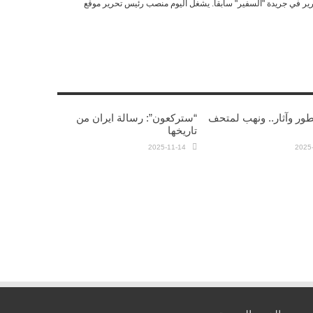
ير في جريدة "السفير" سابقا. يشغل اليوم منصب رئيس تحرير موقع
طور وآثار.. ونهب لمتحف
“ستركعون”: رسالة ايران من
تاريخها
2025-11-14
2025