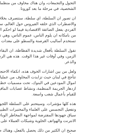
التجول والتجمعات، وان هناك مخاوف من منظما
الشخصية، في مرحلة ما بعد كورونا.
ان تصور ان السلطة، اي سلطة، ستتصرف بخلاف 
والاضطراب الذي خلقه الفيروس حول العالم، ست
الفردي بفعل الضائقة الاقتصادية فيما لو احكم ا
من بامكانه ان يلوم الناس، عموم الناس، وهي ت
تستخدم أساليب القرصنة والسطو على معدات و
تقول السلطة بأفعال شديدة الفظاظة، ان البقاء 
الزمن، وفي أوقات غير هذا الوقت. هذه هي الرسا
والذعر.
ولعل من بين اشارات الخوف هذه، انكفاء الاحتجا
اموال المودعين في البنوك، تحت مسميات خطة ان
ازدهار الجريمة المنظمة، ونشاط عصابات الماف
للقيام بأعمال شغب واسعة.
هذه كلها مؤشرات. وسيتحتم على السلطة اللجوء ال
وتفعيل التجسس على العلماء والمختبرات الطبية
سياق جهودها المفترضة لمواجهة المخاطر الوبائية
الانترنت والهواتف الخلوية وشبكات العملاء على 
صحيح ان الكثير من ذلك يحصل بالفعل، وهناك صرا