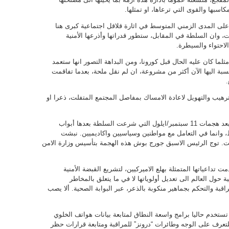
كاسبها والقوى التي ترعاها، او تمثلها.
ى المدى الزمني المتوسط في اثارة قلاقل اجتماعية كبرى هنا
وان السلطة في المقابل، ستطور قدراتها وأذرعها الأمنية
 الاحتواء والسيطرة.
لما كان عليه الحال قبل كورونا، ومن البداهة التصور انها ستعمد
نسبة اليها الآن أكثر من مشروعة، ان لم نقل ملحة، بعدما تفاقمت
ع.
لترهيب والتهويل لاعادة الامساك بمفاصل المجتمع المتفلت، ذعرا او
بامكاننا استعادة تجربة الاميركيين في مرحلة ما بعد هجمات 11 سبتمبر/ايلول التي شرعت السلطة بعدها أبواب
قط، وانما في التعامل مع مواطنين وسياسيين واكاديميين. نبشت
. توج الرئيس الاسبق جورج بوش هذه الهجمة بتأسيس وزارة الامن
داعياتها المتمثلة بهلع الاميركيين، لتشريع القبضة الأمنية
ية حول العالم الى تعديل أولوياتها لا في ما يتعلق بالمخاطر
مراقبة والتحكم بجماهير منكوبة بالذعر، عبر البوابة الصحية. ألا يصب
لغارديان” البريطانية ذكرت ان 25 دولة تستخدم حاليا برامج واسعة النطاق لمتابعة بيانات هواتف الخلوي
عرف على الوجه وطائرات “درونز” للمراقبة ومتابعة قرارات حظر