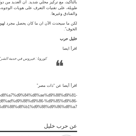
بالتأكيد، مع تركيز محلي شديد. ان العديد من د
طويلة، على تقنيات التعرف على هويات الوجوه،
والفنادق وغيرها.
لكن ما سيحدث الآن ان ما كان يحصل مجرد لهو، 
الخوف”.
خليل حرب
اقرأ ايضا
كورونا : فيروس في خدمة الشرك
اقرأ أيضا عن “ذات مصر”
1-%d8%a7%d9%84%d8%ae%d9%88%d9%81-
8%ad%d9%88%d9%86-%d9%85%d9%86-
%d9%88%d8%b1%d9%88%d9%86%d8%a7/
عن حرب خليل