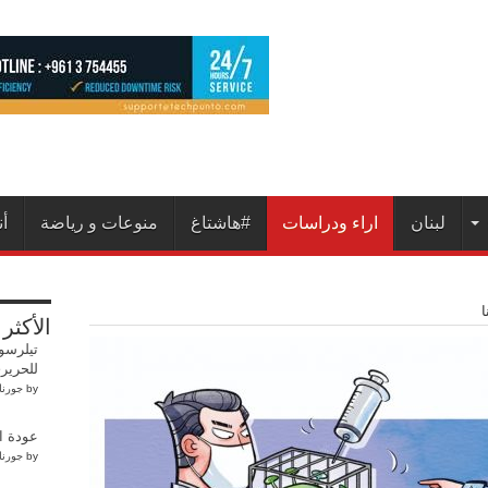
لبنان
اراء ودراسات
#هاشتاغ
منوعات و رياضة
أ
ا
الأكثر
تيلرسو
للحرير
by
جورنا
عودة ا
by
جورنا