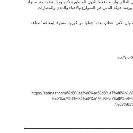
ول العالم، وليست فقط الدول المتطورة تكنولوجيا، تعتمد منذ سنوات
 ورصد حركة الناس في الشوارع والاحياء والمدن والمطارات
وان الآتي أعظم، بعدما جعلوا من كورونا مسوقا لبضاعة “صناعة
ات والمال
https://zatmasr.com/%d8%aa%d8%ac%d8%a7%d8%b
%d8%a7%d9%84%d8%b1%d8%a7%d8%a8%d
%d9%83