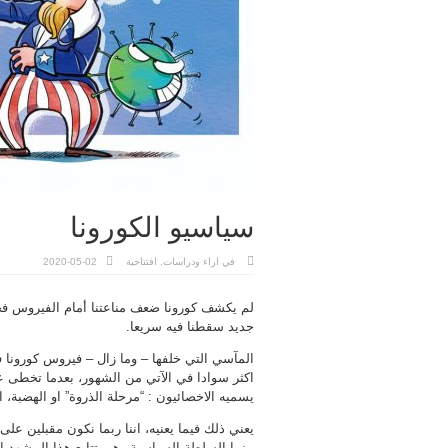
سياسيو الكورونا
في
اراء ودراسات
,
افتتاحية
2020-05-02
لم يكشف كورونا ضعف مناعتنا أمام الفيروس فحس
جديد سقطنا فيه سريعا.
المآسي التي خلفها – وما زال – فيروس كورونا ف
اكثر سوادا في الآتي من الشهور، بعدما تخطى عد
يسميه الاخصائيون : “مرحلة الذروة” او الهضبة، ا
يعني ذلك فيما يعنيه، اننا ربما نكون مقبلين على 
بينما السلطة السياسية وهي تتابع هذا المشهد ال