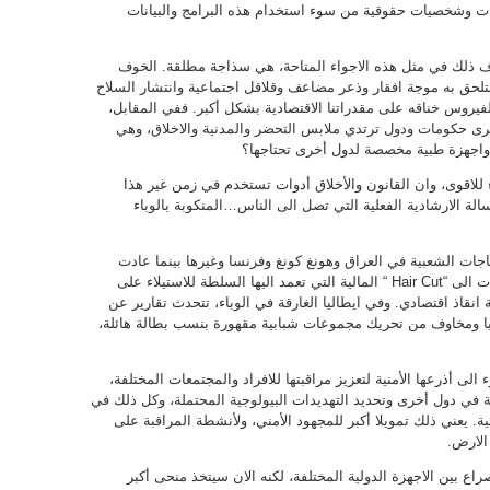
ت وشخصيات حقوقية من سوء استخدام هذه البرامج والبيانات
ذلك في مثل هذه الاجواء المتاحة، هي سذاجة مطلقة. الخوف
لحق به موجة افقار وذعر مضاعف وقلاقل اجتماعية وانتشار السلاح
لفيروس خناقه على مقدراتنا الاقتصادية بشكل أكبر. ففي المقابل،
رى حكومات ودول ترتدي ملابس التحضر والمدنية والاخلاق، وهي
اجهزة طبية مخصصة لدول أخرى تحتاجها؟
للاقوى، وان القانون والأخلاق أدوات تستخدم في زمن غير هذا
لة الارشادية الفعلية التي تصل الى الناس…المنكوبة بالوباء
جات الشعبية في العراق وهونغ كونغ وفرنسا وغيرها بينما عادت
تتأجج في لبنان حيث تزايدت المخاوف من عمليات الى “Hair Cut “ المالية التي تعمد اليها السلطة للاستيلاء على
قاذ اقتصادي. وفي ايطاليا الغارقة في الوباء، تتحدث تقارير عن
يا ومخاوف من تحريك مجموعات شبابية مقهورة بنسب بطالة هائلة،
ى أذرعها الأمنية لتعزيز مراقبتها للافراد والمجتمعات المختلفة،
 في دول أخرى وتحديد التهديدات البيولوجية المحتملة، وكل ذلك في
. يعني ذلك تمويلا أكبر للمجهود الأمني، ولأنشطة المراقبة على
الارض.
ع بين الاجهزة الدولية المختلفة، لكنه الان سيتخذ منحى أكبر