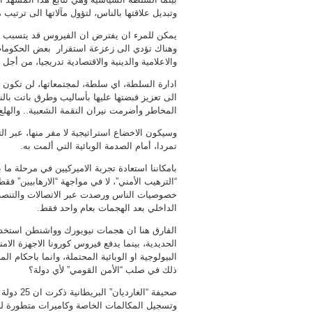
وتبديل علاقتها بالناس، لتؤول مآلاتها الى ترتيب م
يمكن للمرء ان يفترض ان الفيروس قد يتسبب عل
وهناك تؤدي الى زعزعة استقرار بعض الحكومات، 
والاعلامية والدينية والاقتصادية تدريجيا، من أجل
ادارة السلطة، اي سلطة، لمجتمعاتها، لن تكون مث
الى تعزيز قبضتها عليها بأساليب وطرق باتت بال
المخاطر وأضرمت نيران النقمة الشعبية.. والهل
وسيكون الاخضاع استراتيجية لا مفر منها، عبر ا
تمردا، أمام الصدمة الوبائية التي ألمت به.
“الترهيب الأمني”، لا في مواجهة “الارهابيين” ف
خصوصيات الناس ورصدت عبر الاتصالات والتنصت
الداخلي بعد الهجمات بعام واحد فقط.
الفارق هنا ان هجمات نيويورك وواشنطن استخدمت ت
الحديدية، بينما يدفع فيروس كورونا الاجهزة الامن
البيولوجية او الوبائية المحتملة، وانما باحكام ال
ذلك في صلب “الأمن القومي” لأي دولة؟
صحيفة “ا
وتسجيل المكالمات الخاصة وكاميرات متطورة للت