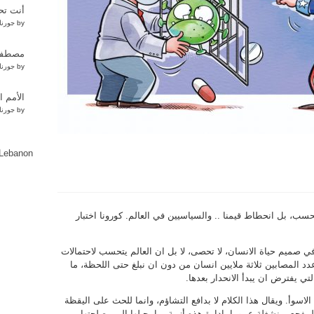
أنت تحت
by
جورنا
مصطفى 
by
جورنا
الأمم 
by
جورنا
lLebanon
ب، بل انحطاط قيمنا .. والسياسيين في العالم. كورونا اختبار
ي صميم حياة الانسان، لا تحصى، لا بل ان العالم يتحسب لاحتمالات
د المصابين ثلاثة ملايين انسان من دون ان نبلغ حتى اللحظة، ما
لتي يفترض ان يبدأ الانحدار بعدها.
الاسوأ. ويقال هذا الكلام لا بدافع التشاؤم، وانما للحث على اليقظة
مفجع، منشغلة عموما بادارة هذه أزمة بما يحيلها الى مصلحتها