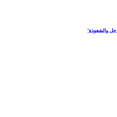
لدجل والشعوذة’