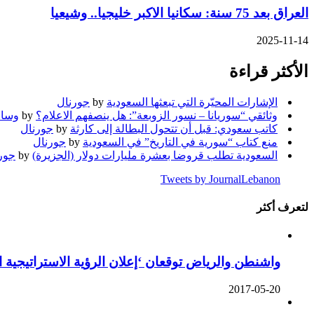
العراق بعد 75 سنة: سكانيا الاكبر خليجيا.. وشيعيا
2025-11-14
الأكثر قراءة
الإشارات المحيّرة التي تبعثها السعودية
by
جورنال
وثائقي “سوريانا – نسور الزوبعة”: هل ينصفهم الاعلام؟
by
وسام
كاتب سعودي: قبل أن تتحول البطالة إلى كارثة
by
جورنال
منع كتاب “سورية في التاريخ” في السعودية
by
جورنال
السعودية تطلب قروضا بعشرة مليارات دولار (الجزيرة)
by
جور
Tweets by JournalLebanon
لتعرف أكثر
واشنطن والرياض توقعان ‘إعلان الرؤية الاستراتيجية 
2017-05-20