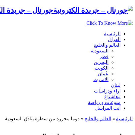
جورنال – جريدة الك
الرئيسية
العراق
العالم والخليج
السعودية
قطر
البحرين
الكويت
عُمان
الامارت
لبنان
اراء ودراسات
#هاشتاغ
منوعات و رياضة
أنت المراسل
الرئيسية
»
العالم والخليج
»
دوما محررة من سطوة بنادق السعودية