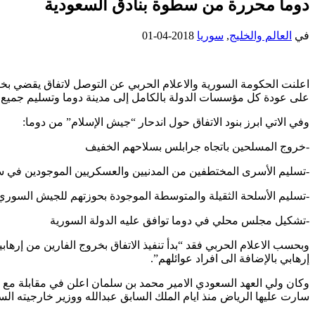
دوما محررة من سطوة بنادق السعودية
في
العالم والخليج
,
سوريا
2018-04-01
اعلنت الحكومة السورية والاعلام الحربي عن التوصل لاتفاق يقضي بخر
على عودة كل مؤسسات الدولة بالكامل إلى مدينة دوما وتسليم جميع ا
وفي الاتي ابرز بنود الاتفاق حول اندحار “جيش الإسلام” من دوما:
-خروج المسلحين باتجاه جرابلس بسلاحهم الخفيف
-تسليم الأسرى المختطفين من المدنيين والعسكريين الموجودين في س
-تسليم الأسلحة الثقيلة والمتوسطة الموجودة بحوزتهم للجيش السوري
-تشكيل مجلس محلي في دوما توافق عليه الدولة السورية
إرهابي بالإضافة الى افراد عوائلهم”.
وكان ولي العهد السعودي الامير محمد بن سلمان اعلن في مقابلة مع م
سارت عليها الرياض منذ ايام الملك السابق عبدالله ووزير خارجيته ال