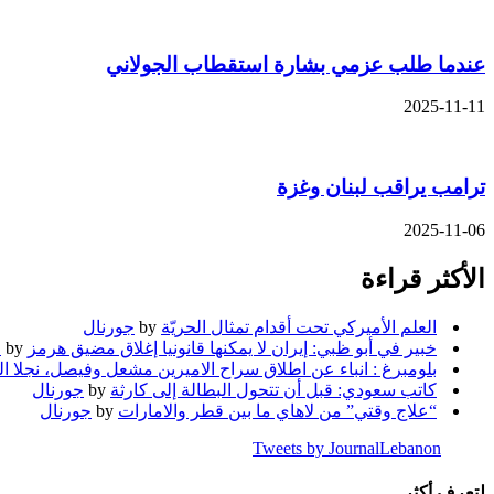
عندما طلب عزمي بشارة استقطاب الجولاني
2025-11-11
ترامب يراقب لبنان وغزة
2025-11-06
الأكثر قراءة
العلم الأميركي تحت أقدام تمثال الحريّة
by
جورنال
خبير في أبو ظبي: إيران لا يمكنها قانونيا إغلاق مضيق هرمز
by
ج
بلومبرغ : انباء عن اطلاق سراح الاميرين مشعل وفيصل، نجلا ا
كاتب سعودي: قبل أن تتحول البطالة إلى كارثة
by
جورنال
“علاج وقتي” من لاهاي ما بين قطر والامارات
by
جورنال
Tweets by JournalLebanon
لتعرف أكثر