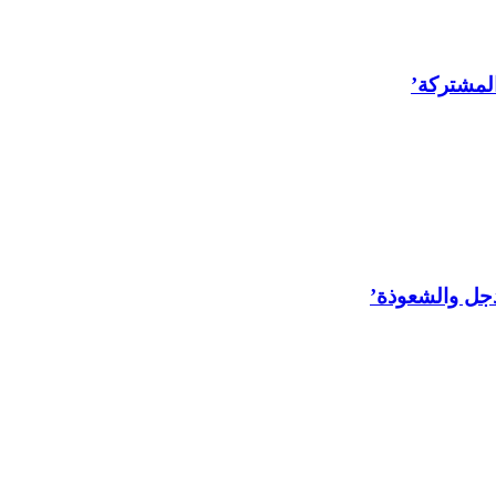
المشتركة’
لدجل والشعوذة’