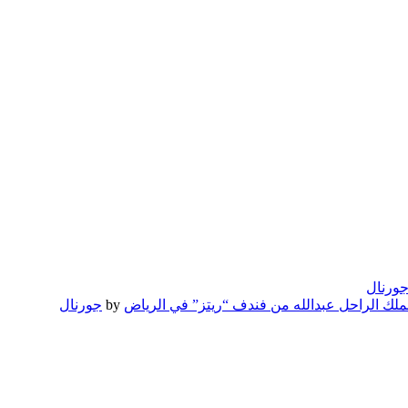
ورنال
لملك الراحل عبدالله من فندف “ريتز” في الرياض
by
جورنال