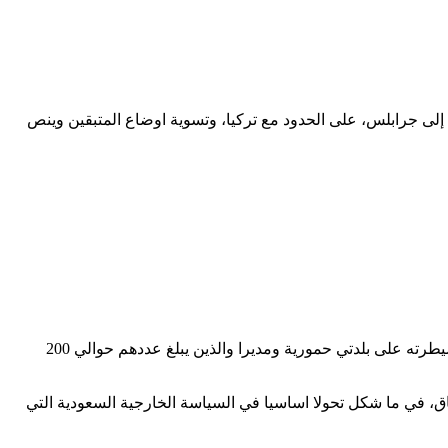
إلى جرابلس، على الحدود مع تركيا، وتسوية اوضاع المتبقين وينص
وبحسب الاعلام الحربي فقد “بدأ تنفيذ الاتفاق بخروج الفارين من إرهابيي فيلق الرحمن الى منطقة دوما عندما تقدم الجيش السوري وبسط سيطرته على بلدتي حمورية ومديرا والذين يبلغ عددهم حوالي 200
اق، في ما شكل تحولا اساسيا في السياسة الخارجية السعودية التي