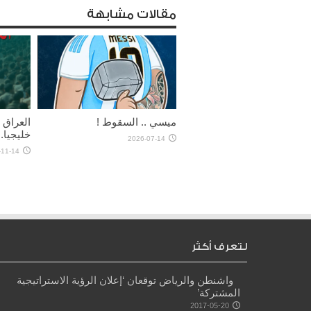
مقالات مشابهة
ميسي .. السقوط !
خليجيا..
2026-07-14
-11-14
لتعرف أكثر
واشنطن والرياض توقعان ‘إعلان الرؤية الاستراتيجية
المشتركة’
2017-05-20