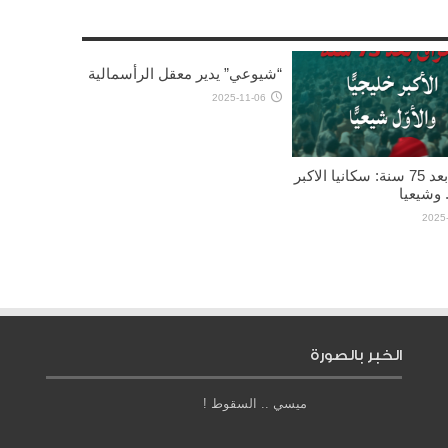
“شيوعي” يدير معقل الرأسمالية
2025-11-06
العراق بعد 75 سنة: سكانيا الاكبر
 وشيعيا
2025
الخبر بالصورة
ميسي .. السقوط !