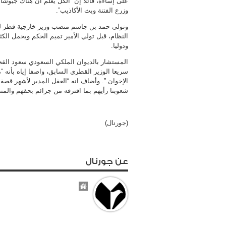
على إساءة، قائلاً إن “الكل يعلم أن هناك جيوش
وزرع الفتنة وبث الأكاذيب”.
وتولى حمد بن جاسم منصب وزير خارجية قطر لسن
النظام، قبل تولي الأمير تميم الحكم ويحمل الكث
ودوليا.
المستشار بالديوان الملكي السعودي سعود الق
سريعا الوزير القطري السابق، واصفا إياه بأنه 
شعوبنا رأيهم بما اقترفه من جرائم بحقهم والم
(جورنال)
عن جورنال