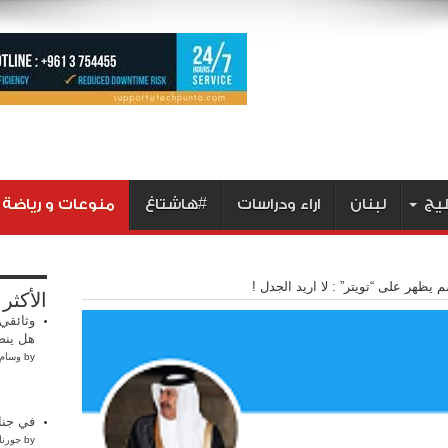
ليج
لبنان
اراء ودراسات
#هاشتاغ
منوعات و رياضة
يظهر على “تويتر” : لا اريد الجدل !
الأكثر
وثائقي 
هل ينص
by
وسام 
في جناز
by
جورنا