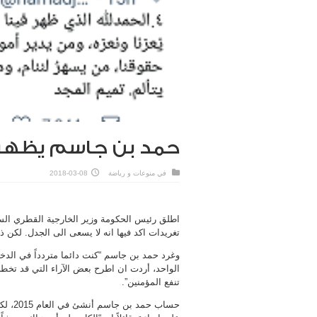
حمد بن جاسم يظهر على
في
منوعات و رياضة
2018-03-08
اطلق رئيس الحكومة وزير الخارجية القطري الس
تغريدات اكد فيها انه لا يسعى الى الجدل. لك
وغرد حمد بن جاسم “كنت دائما متردداً في الدخ
الواحد، أردت ان اطرح بعض الآراء التي قد تخط
تنفع المؤمنين”.
حساب 