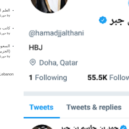
العلم ا
by
جورنا
كاتب س
by
جورنا
السعود
(الجزير
by
جورنا
lLebanon