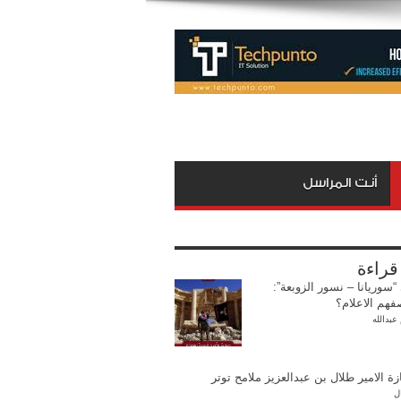
أنت المراسل
 قراءة
“سوريانا – نسور الزوبعة”:
فهم الاعلام؟
عبدالله
ة الامير طلال بن عبدالعزيز ملامح توتر
ل