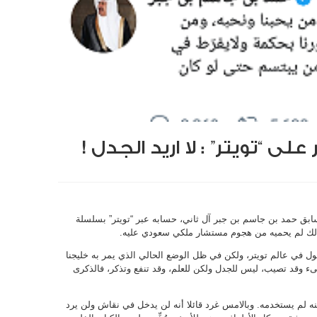
 “تويتر” : لا اريد الجدل !
ابق حمد بن جاسم بن جبر آل ثاني، حسابه عبر “تويتر” بسلسلة
ن ذلك لم يحميه من هجوم مستشار ملكي سعودي عليه.
ول في عالم تويتر، ولكن في ظل الوضع الحالي الذي يمر به خليجنا
ىء وقد تصيب، ليس للجدل ولكن للعلم، وقد تنفع وتذكر، فالذكرى
حمد بن جاسم أنشئ في العام 2015، لكنه لم يستخدمه. وبالامس غرد قائلا أنه لن يدخل في نقاش ولن يرد