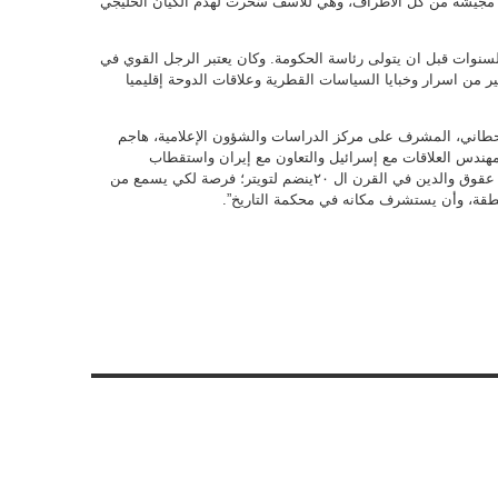
اً مجيشة من كل الأطراف، وهي للأسف سُخِّرت لهدم الكيان الخليجي
وات قبل ان يتولى رئاسة الحكومة. وكان يعتبر الرجل القوي في
ير من اسرار وخبايا السياسات القطرية وعلاقات الدوحة إقليميا
حطاني، المشرف على مركز الدراسات والشؤون الإعلامية، هاجم
“مهندس العلاقات مع إسرائيل والتعاون مع إيران واستقطاب
الإخوان.”. وأضاف انه “العقل المدبر لأشهر قصة عقوق والدين في القرن ال ٢٠ينضم لتويتر؛ فرصة لكي يسمع من
نطقة، وأن يستشرف مكانه في محكمة التاريخ”.