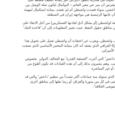
ويفترض أن يمر عبر معبر القائم – البوكمال ليكون صلة الوصل بين
لداعشي، سواء قصدت واشنطن أم لم تقصد، بمثابة استكمال لمهمة
أن غايتها الرئيسية هي مواجهة إيران في المنطقة.
ة لواشنطن (أو بشكل أدق لقادتها العسكريين) من أجل الابقاء على
ي مناطق حقول النفط، حيث تشير المعلومات إلى أن “قاعدة التنك”
اف واشنطن، ويعرب عن اعتقاده أن واشنطن تعمل على تحويل هذا
لعراقي الذي يعتقد أنه كان بمثابة المختبر الأساسي الذي نضجت
الأميركي.
 “داعش” التي أجرت “الصفقة القذرة” مع التحالف الدولي بخصوص
يب. وهم يشيرون بذلك إلى أن هذه القيادات قد تكون أطوع من
أو غير المباشرة.
 الذي ستولد منه جماعات أكثر تشدداً من تنظيم “داعش” والتي قد
ى في كل من سوريا والعراق، أو ربما نقلها إلى مناطق أخرى
فوضى الخلاقة”.