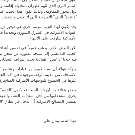
الممر البري الذي تُتّهم طهران بمحاولة إقامته 
دول محور المقاومة. وبذلك يكون هذا الجيب ا
“قاعدة” التنف” الأميركية التي لا تخفي واشنطن 
وقد يكون لهذا الجيب مهمة أخرى هي توفير ذريع
القوات الأميركية في الشرق السوري وتحديداً ف
الأميركية شارفت على الانتهاء.
لكن البعض الآخر، يذهب عميقاً في تفسير أهد
الجيب الداعشي إلى نسخة مطورة عن سجن بوكا ا
فيه خلايا “داعش” القيادية تحت إشراف السجّان 
ويؤكد هؤلاء أن نسبة كبيرة من قيادات وعناصر
الانسحاب من مدينة الرقة، موجودة في ذلك الج
غيرها في الخضوع للتوجيهات الأميركية المباشرة 
ويحذر هؤلاء من أن هذا الجيب قد يكون “الرّحم”
يجري استخدامها من أجل استدامة العنف والفوض
تقتضي المصالح الأميركية أن تدخل في نطاق “ال
عبدالله سليمان علي