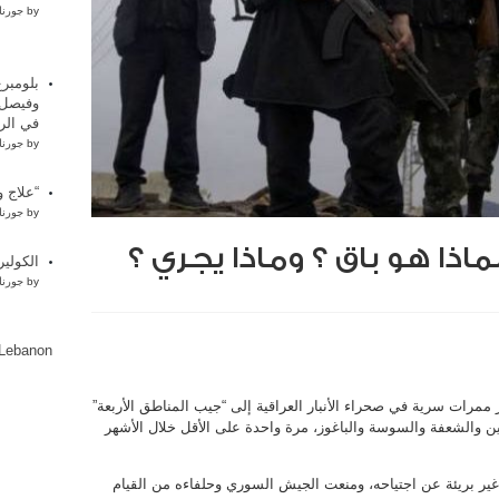
by
جورنا
بلومبر
وفيصل،
في الر
by
جورنا
“علاج و
by
جورنا
ماذا هو باق ؟ وماذا يجري ؟
الكولير
by
جورنا
lLebanon
ممرات سرية في صحراء الأنبار العراقية إلى “جيب المناطق الأربعة”
ن والشعفة والسوسة والباغوز، مرة واحدة على الأقل خلال الأشهر
ير بريئة عن اجتياحه، ومنعت الجيش السوري وحلفاءه من القيام