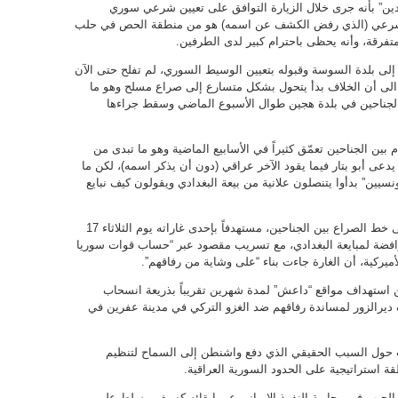
ين” بأنه جرى خلال الزيارة التوافق على تعيين شرعي سوري
 الشرعي (الذي رفض الكشف عن اسمه) هو من منطقة الحص في حلب
متفرقة، وأنه يحظى باحترام كبير لدى الطرفين.
 إلى بلدة السوسة وقبوله بتعيين الوسيط السوري، لم تفلح حتى الآن
 الى أن الخلاف بدأ يتحول بشكل متسارع إلى صراع مسلح وهو ما
الجناحين في بلدة هجين طوال الأسبوع الماضي وسقط جراءها
ين الجناحين تعمّق كثيراً في الأسابيع الماضية وهو ما تبدى من
عى أبو بتار فيما يقود الآخر عراقي (دون أن يذكر اسمه)، لكن ما
نسيين” بدأوا يتنصلون علانية من بيعة البغدادي ويقولون كيف نبايع
ومما يلفت الانتباه أن “التحالف الدولي” دخل على خط الصراع بين الجناحين، مستهدفاً بإحدى غاراته يوم الثلاثاء 17
فضة لمبايعة البغدادي، مع تسريب مقصود عبر “حساب قوات سوريا
لأميركية، أن الغارة جاءت بناء “على وشاية من رفاقهم”.
ن استهداف مواقع “داعش” لمدة شهرين تقريباً بذريعة انسحاب
يرالزور لمساندة رفاقهم ضد الغزو التركي في مدينة عفرين في
 حول السبب الحقيقي الذي دفع واشنطن إلى السماح لتنظيم
 استراتيجية على الحدود السورية العراقية.
لجيب في محاربة النفوذ الايراني عبر إبقائه كسيف مسلط على