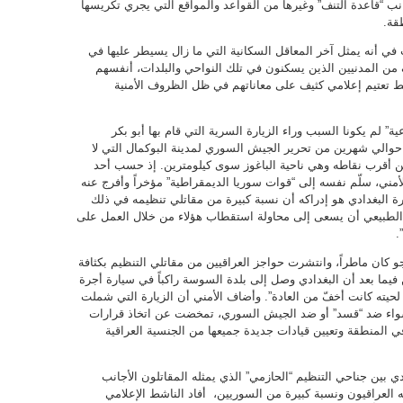
انب “قاعدة التنف” وغيرها من القواعد والمواقع التي يجري تكريسها
قة.
 في أنه يمثل آخر المعاقل السكانية التي ما زال يسيطر عليها في
 من المدنيين الذين يسكنون في تلك النواحي والبلدات، أنفسهم
سط تعتيم إعلامي كثيف على معاناتهم في ظل الظروف الأمنية
 لم يكونا السبب وراء الزيارة السرية التي قام بها أبو بكر
ى المنطقة أواخر العام 2017 أي بعد حوالي شهرين من تحرير الجيش السوري لمدينة البوكمال التي لا
 عن أقرب نقاطه وهي ناحية الباغوز سوى كيلومترين. إذ حسب أحد
ني، سلّم نفسه إلى “قوات سوريا الديمقراطية” مؤخراً وأفرج عنه
ة البغدادي هو إدراكه أن نسبة كبيرة من مقاتلي تنظيمه في ذلك
 الطبيعي أن يسعى إلى محاولة استقطاب هؤلاء من خلال العمل على
.
و كان ماطراً، وانتشرت حواجز العراقيين من مقاتلي التنظيم بكثافة
فيما بعد أن البغدادي وصل إلى بلدة السوسة راكباً في سيارة أجرة
ن لحيته كانت أخفّ من العادة”. وأضاف الأمني أن الزيارة التي شملت
 سواء ضد “قسد” أو ضد الجيش السوري، تمخضت عن اتخاذ قرارات
في المنطقة وتعيين قيادات جديدة جميعها من الجنسية العراقية
 بين جناحي التنظيم “الحازمي” الذي يمثله المقاتلون الأجانب
له العراقيون ونسبة كبيرة من السوريين، أفاد الناشط الإعلامي