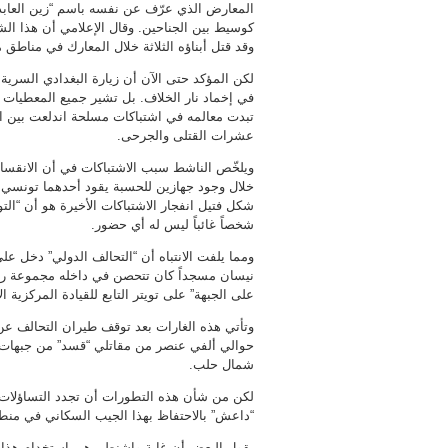
المعارض الذي عرّف عن نفسه باسم “زين العابد
كوسيط بين الجناحين. وقال الإعلامي أن هذا
وقد قتل أبناؤه الثلاثة خلال المعارك في مناطق 
لكن المؤكد حتى الآن أن زيارة البغدادي السرية
في إخماد نار الخلاف. بل تشير جميع المعطيات
تبدت معالمه في اشتباكات مسلحة اندلعت بين 
عشرات القتلى والجرحى.
ويلخّص الناشط سبب الاشتباكات في أن الانقسام ب
خلال وجود جهازين للحسبة يقود أحدهما تونسي يد
شكل فتيل انفجار الاشتباكات الأخيرة هو أن “التو
شخصاً غائباً ليس له أي حضور.
نيسان مسجداً كان تتحصن في داخله مجموعة را
على الجبهة” على تويتر التابع للقيادة المركزية ا
وتأتي هذه الغارات بعد توقف طيران التحالف ع
حوالي ألفي عنصر من مقاتلي “قسد” من جبهات د
شمال حلب.
لكن من شأن هذه التطورات أن تجدد التساؤلات
“داعش” بالاحتفاظ بهذا الجيب السكاني في منطقة
يقول البعض أن غاية واشنطن هي استخدام هذا ا