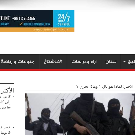
ليج
لبنان
اراء ودراسات
#هاشتاغ
منوعات و رياضة
اخير: لماذا هو باق ؟ وماذا يجري ؟
الأكثر
كاتب س
إلى كار
by
جورنا
خبير في
قانوني