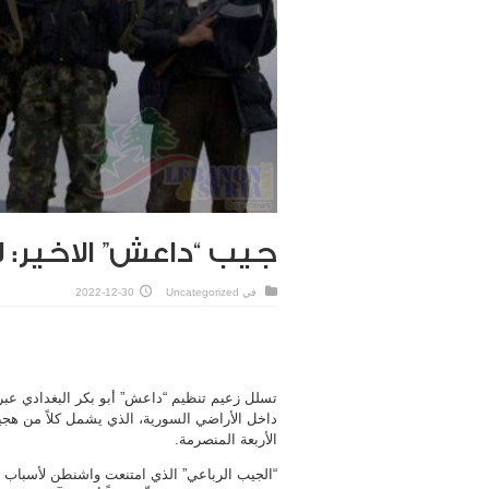
جيب “داعش” الاخير: ل
في
Uncategorized
2022-12-30
تسلل زعيم تنظيم “داعش” أبو بكر البغدادي عبر 
داخل الأراضي السورية، الذي يشمل كلاً من هجي
الأربعة المنصرمة.
“الجيب الرباعي” الذي امتنعت واشنطن لأسباب غ