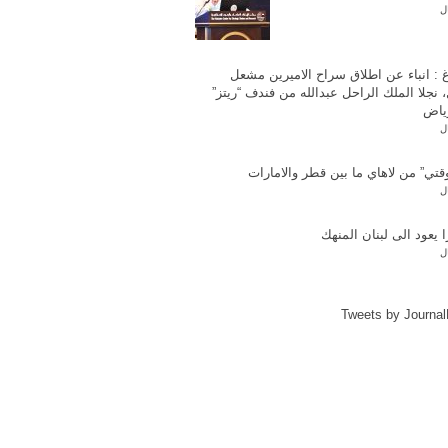
ل
غ : انباء عن اطلاق سراح الاميرين مشعل
 نجلا الملك الراحل عبدالله من فندف “ريتز”
ياض
ل
قتي” من لاهاي ما بين قطر والامارات
ل
ا يعود الى لبنان المنهك
ل
Tweets by Journa