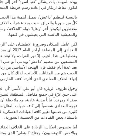
بهذه المهمة، بات يشكّل “ثقباً أسود” آخر إلى ج
لتكون نقاط ارتكاز في إعادة رسم خريطة المنط
بالنسبة لتنظيم “داعش”، تتمثل أهمية هذا الجيب
كلٍّ من سوريا والعراق. حيث يجد عشرات الآلاف
مضطرين ليكونوا آخر “رعايا” دولة “الخلافة”، و
والمعيشية البائسة التي يعيشون في كنفها.
لكن عامل السكان وضرورة الاطمئنان على “الرعية”
البغدادي إل
يفصلها عن هذا الجيب إلا نهر الفرات، ولا تبعد
المنشقين عن تنظيم “داعش” ويدعى أبو علي الأم
بعد عدة أيام فقط، فإن الهدف الأساسي من زيار
الجيب هم من المقاتلين الأجانب، لذلك كان من
إنهاء الخلاف العقائدي الذي أثارته “فتنة الحازمي”
وحول ظروف الزيارة قال أبو علي الأمني “أن الج
على حين غرّة في جميع مفاصل المنطقة، ليتبين 
صفراء ومرتدياً ثياباً مدنية عادية، مع ملاحظة أ
توجه البغدادي شخصياً إلى كافة جبهات القتال
كثيرة من ضمنها تغيير كافة القيادات العسكرية 
باستثناء بعض القيادات من الجنسية السورية.
أما بخصوص انعكاس الزيارة على الخلاف العقائدي
وبالأخص “التونسيون”، وجناح “البنعلي” الذي يمث