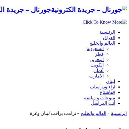
جورنال – جريدة الك
الرئيسية
العراق
العالم والخليج
السعودية
قطر
البحرين
الكويت
عُمان
الامارت
لبنان
اراء ودراسات
#هاشتاغ
منوعات و رياضة
أنت المراسل
الرئيسية
»
العالم والخليج
»
ترامب يراقب لبنان وغزة