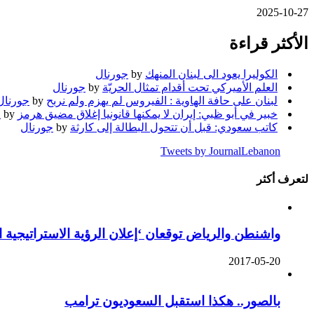
2025-10-27
الأكثر قراءة
الكوليرا يعود الى لبنان المنهك
by
جورنال
العلم الأميركي تحت أقدام تمثال الحريّة
by
جورنال
لبنان على حافة الهاوية : الفيروس لم يهزم ولم نربح
by
جورنال
خبير في أبو ظبي: إيران لا يمكنها قانونيا إغلاق مضيق هرمز
by
ج
كاتب سعودي: قبل أن تتحول البطالة إلى كارثة
by
جورنال
Tweets by JournalLebanon
لتعرف أكثر
واشنطن والرياض توقعان ‘إعلان الرؤية الاستراتيجية 
2017-05-20
بالصور.. هكذا استقبل السعوديون ترامب