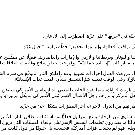
جيّة في “حربها” على غزّة، اضطرّت إلى الإذعان.
 تراقب أفعالها، وإلزامها بتحقيق “خطّة ترامب” حول غزّة.
 واليونان وبريطانيا والأردن والإمارات والدانمارك، فضلًا عن ممثّلين عن
اتهمته بارتكاب “إبـ ـادة جماعيّة”، وفرضت حظر سلاح وقلّصت العلاقات الا
من هذه الدول إجراءات تطبيق وقف إطلاق النار الموقّع في شرم الشيخ، و
فاق)، وفي الوقت نفسه يتمّ التنسيق بشأن المساعدات الإنسانيّة.
ل بارتيك فرانك، بينما يقود الجانب المدني الدبلوماسي الأميركي ستيفن ف
اخل المركز وأبرزهم رجل الأعمال الإسرائيلي الأميركي مايكل آيزنبرغ، 
ا المستوى من الرقابة يمنع إسرائيل فعليًّا من استئناف إطلاق النار.. 
البًا ما يصدرون تعليمات للجيش الإسرائيلي بإلغاء العمليّات التي يرون أن
، فهو لم يجتذب قوّات أميركيّة فحسب، بل جنودًا من دول كانت من بين 