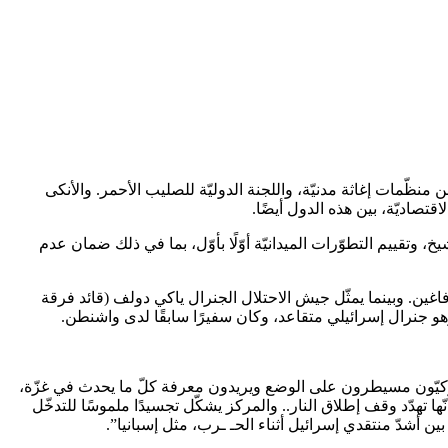
 منظّمات إغاثة مدنيّة، واللجنة الدوليّة للصليب الأحمر. والأنكى
قتصاديّة، بين هذه الدول أيضًا.
تقييم التطوّرات الميدانيّة أوّلًا بأوّل، بما في ذلك ضمان عدم
اغين. وبينما يمثّل جيش الاحتلال الجنرال ياكي دولف (قائد فرقة
وهو جنرال إسرائيلي متقاعد، وكان سفيرًا سابقًا لدى واشنطن.
الأميركيّون مسيطرون على الوضع ويريدون معرفة كلّ ما يحدث في غزّة،
ّها تهدّد وقف إطلاق النار.. والمركز يشكّل تجسيدًا ملموسًا للتدخّل
أشدّ منتقدي إسرائيل أثناء الحـ ـرب، مثل إسبانيا”.