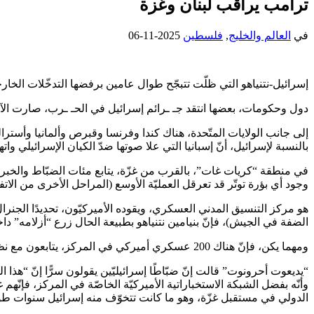
ترامب يراقب لبنان وغزة
في
العالم والخليج
,
فلسطين
2025-11-06
إسرائيل-نتنياهو التي ظلّت تتبجّح طوال عامين برفضها التدخّلات الخار
دول وحكومات، بعضها انتقد جـ ـرائم إسرائيل في الحـ ـرب، صارت الآن
إلى جانب الولايات المتّحدة، هناك كندا وفرنسا وقبرص وألمانيا وأستراليا
بالنسبة لإسرائيل، أنّ إسبانيا التي علا صوتها ضدّ الكيان الإسرائيلي و
في منطقة “كريات غات”، بالقرب من غزّة، يتابع مئات الضبّاط والخبراء 
وجود أي بؤرة توتّر قد تعرقل العمليّة الأوسع (المراحل الأخرى من الات
هو مركز التنسيق المدني العسكري، ويقوده الأميركيّون، تحديدًا الجنرا
الضفة في الجيش)، فإنّ بنيامين نتنياهو بطبيعة الحال زرع “أزلامه” د
ومهما يكن، فإنّ هناك 200 عسكري أميركي في المركز، يتابعون مع نظرائهم من الدول الأخرى، آخر التطوّرات بشكل حيّ من غزّة.
“يديعوت أحرونوت” قالت إنّ ضبّاطًا إسرائيليّين يقولون سرًّا إنّ “هذ
وأنّه بفضل الشبكة الاستخباراتية الأميركيّة الخاصّة في المركز، فإنّهم غ
الدولي في مستقبل غزّة، وهو ما كانت تتخوّف منه إسرائيل سنوات طويلة