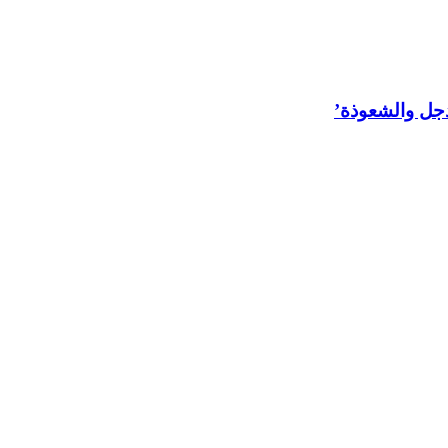
لدجل والشعوذة’