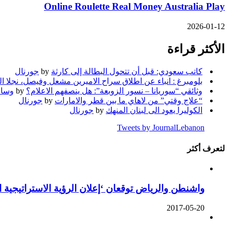
Online Roulette Real Money Australia Play
2026-01-12
الأكثر قراءة
كاتب سعودي: قبل أن تتحول البطالة إلى كارثة
by
جورنال
بلومبرغ : انباء عن اطلاق سراح الاميرين مشعل وفيصل، نجلا ا
وثائقي “سوريانا – نسور الزوبعة”: هل ينصفهم الاعلام؟
by
وسام
“علاج وقتي” من لاهاي ما بين قطر والامارات
by
جورنال
الكوليرا يعود الى لبنان المنهك
by
جورنال
Tweets by JournalLebanon
لتعرف أكثر
واشنطن والرياض توقعان ‘إعلان الرؤية الاستراتيجية 
2017-05-20