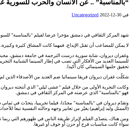
“بالمناسبة” .. عن الانسان والحرب للسورية غ
في
2022-12-30
Uncategorized
شهد المركز الثقافي في دمشق مؤخرا عرضا لفيلم “بالمناسبة” للسورية
لا يمكن للمصاعب أن تقتل الإبداع، فمهما كانت المشاق كثيرة وكبيرة،
وغفران ديروان، شابة سورية درست الترجمة في جامعة دمشق، محبة للس
للسينما العديد من الأفكار التي تصب في إطار السينما الشبابية التجري
تحقيق حلمها السينمائي كان أكيدا.
شكلّت غفران ديروان فريقا سينمائيا ضم العديد من الأصدقاء الذين لم ي
وكانت التجربة الأولى من خلال فيلم “عشى ليلي” الذي أنتجته ديروان قب
فهو “بالمناسبة” الذي عرضته في المركز الثقافي في دمشق.
وتقدّم ديروان في “بالمناسبة” مجدّدا، فيلما تجريبيا، يتحدّث في ثم
(الممثل وليد إبراهيم) يغيّر من تعابير وجهه وحالته النفسية تبعا للأحد
ومن هناك، يتصدّى الفيلم لإبراز طريقة الناس في ظهورهم التي ربما ت
سواء كانت مناسبات فرح أو حزن أو خوف أو غيرها.