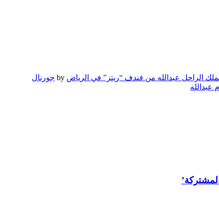
لملك الراحل عبدالله من فندف “ريتز” في الرياض
by
جورنال
 عبدالله
المشتركة’