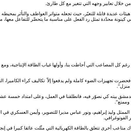
 خلال تعابير وجهه التي تتغير مع كل طارئ.
ت عديدة قابلة للتغيّر، حيث تجعله متواتر العواطف والتأثر بمحيطه الاج
 كينونة محدّدة تمثل رد الفعل على مناسبة ما يتحضّر للتفاعل معها، 
م رغم كل المصاعب التي أحاطت بنا، وأولها غياب الطاقة الإنتاجية، و
ت تجهيزات الضوء كاملة ولم يدفعوا إلاّ تكاليف كراء الكاميرا، التي ت
 منزل”.
مشق بيته كي نصوّر فيه، فانطلقنا في العمل، وعلى امتداد خمسة عشرة
 وممتع”.
 الممثل وليد إبراهيم، ونور عباس مديرا للتصوير، وأيمن العسكري في
 الفوتوغرافي.
تاعب أخرى تتعلق بالطاقة الكهربائية التي مثّلت عائقا كبيرا في إنجا