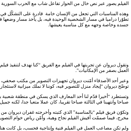
الفيلم يصور عبر نص خال من الحوار تفاعل شاب مع الحرب السورية من
وهذه المناسبات التي تجعل من الإنسان خامة قادرة على التشكّل في هيئا
تطوّرا دراميا في مسار الشخصية الوحيدة فيه، بل يأخذ مسار وضعها في
جسده وخاصة وجهه مع كل مناسبة يعيشها.
وتقول ديروان عن تجربتها في الفيلم مع الفريق “كنا نهدف لتنفيذ فيل
العمل بصفر من الإمكانيات”.
وعبر أحد الأصدقاء أمّنت ديروان تجهيزات التصوير من مكتب صحفي، فحضر
توضّح ديروان “إيجاد منزل للتصوير فيه، كوننا لا نملك ميزانية لاستئجار
وتستطرد “أخيرا قدّم لنا أحد المعارف الذي يسكن في منطقة شعبية بد
صباحا وانتهينا في الثالثة صباحا تقريبا، كان عملا متعبا جدا، لكنه جميل
وتكوّن فريق فيلم “بالمناسبة” الذي كتبته وأخرجته غفران ديروان من
مخرج، فيما صممّت أفيش الفيلم نجاح وهبة، وأمّن رياض خوام التصوير
ولم تكن مصاعب العمل في الفيلم فنية وإنتاجية فحسب، بل كانت هناك م