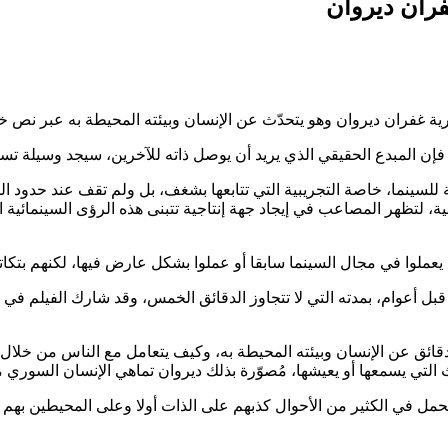
فران ديروان
 غفران ديروان وهو يتحدّث عن الإنسان وبيئته المحيطة به عبر نص خا
 فإن المبدع الحقيقي الذي يريد أن يوصل ذاته للآخرين، سيجد وسيلة تس
ينما، خاصة التجريبية التي تتابعها بشغف، بل ولم تقف عند حدود الم
بية، لتظهر المصاعب في إيجاد جهة إنتاجية تتبنى هذه الرؤى السينمائية 
عملوا في مجال السينما سابقا أو عملوا بشكل عارض فيها، لكنهم بتكاتفهم
ل أعوام، بمدته التي لا تتجاوز الدقائق الخمس، وقد شارك الفيلم في ال
اني دقائق عن الإنسان وبيئته المحيطة به، وكيف يتعامل مع الناس من خ
اث التي يسمعها أو يعيشها، مُصوّرة بذلك ديروان تماهي الإنسان السوري م
حمل في الكثير من الأحوال كذبهم على الذات أولا وعلى المحيطين بهم 