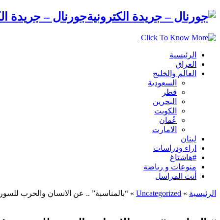
جورنال – جريدة الك
الرئيسية
العراق
العالم والخليج
السعودية
قطر
البحرين
الكويت
عُمان
الامارت
لبنان
اراء ودراسات
#هاشتاغ
منوعات و رياضة
أنت المراسل
الرئيسية
»
Uncategorized
»
“بالمناسبة” .. عن الانسان والحرب للسور