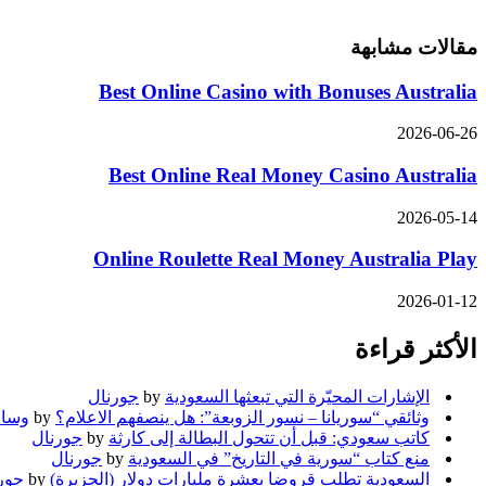
مقالات مشابهة
Best Online Casino with Bonuses Australia
2026-06-26
Best Online Real Money Casino Australia
2026-05-14
Online Roulette Real Money Australia Play
2026-01-12
الأكثر قراءة
الإشارات المحيّرة التي تبعثها السعودية
by
جورنال
وثائقي “سوريانا – نسور الزوبعة”: هل ينصفهم الاعلام؟
by
وسام
كاتب سعودي: قبل أن تتحول البطالة إلى كارثة
by
جورنال
منع كتاب “سورية في التاريخ” في السعودية
by
جورنال
السعودية تطلب قروضا بعشرة مليارات دولار (الجزيرة)
by
جور