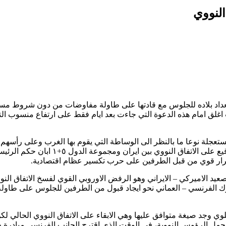
النووي
تعداد بلاده للجلوس مع قادتها على طاولة مفاوضات من دون شروط مسبق
 اغلق امام هذه الدعوة التي جاءت بعد ايام فقط على ارتفاع منسوب الت
 مستعجلة نوعا ما بالنظر الى الوساطة التي يقوم بها الغرب وعلى رأ
بعيد من الوساطة التي قامت بها سلطنة عم
صرار قوي من قبل الطرفين على حرب تكسير عظام اقتصادية.
د الاميركي – الايراني وهو الرفض الاوروبي القوي لفسخ الاتفاق ال
رك الفرنسي – العماني نحو ايجاد قبول من الطرفين للجلوس على طا
ي وجد صيغة متوافق عليها وهي الابقاء على الاتفاق النووي الحالي ل
لة لحمل الرؤوس النووية، في الوقت الذي اقترح الجانب الفرنسي مبادرة ح