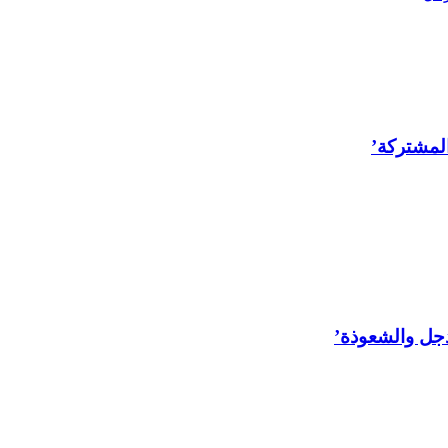
المشتركة’
لدجل والشعوذة’