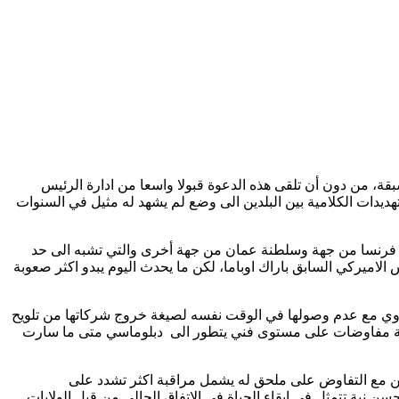
ة، من دون أن تلقى هذه الدعوة قبولا واسعا من ادارة الرئيس
هديدات الكلامية بين البلدين الى وضع لم يشهد له مثيل في السنوات
سهم فرنسا من جهة وسلطنة عمان من جهة أخرى والتي تشبه الى حد
ان خلال ما فترة قبل التوقيع على الاتفاق النووي بين ايران ومجموعة الدول ٥+١ ابان حكم الرئيس الاميركي السابق باراك اوباما، لكن ما يحدث اليوم يبدو اكثر صعوبة
نووي مع عدم وصولها في الوقت نفسه لصيغة خروج شركاتها من تلويح
ولة مفاوضات على مستوى فني يتطور الى دبلوماسي متى ما سارت
كن مع التفاوض على ملحق له يشمل مراقبة اكثر تشدد على
سن نية تتمثل في ابقاء الحياة في الاتفاق الحالي من قبل الولايات