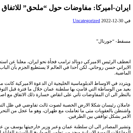
ايران-اميركا: مفاوضات حول “ملحق” للاتفاق 
في
2022-12-30
Uncategorized
مسقط- “جورنال”
انعطف الرئيس الاميركي دونالد ترامب فجأة نحو ايران، معلنا عن اس
الايراني حسن روحاني. لكن أحدا في العالم لا يستطيع الجزم بأن الباب
الماضية.
ويتردد في الاوساط الدبلوماسية الخليجية ان الدعوة الاميركية كانت
بالنظر الى ان المفاوضات تأتي على انقاض خسارة ذلك الاتفاق مع ا
عاملان رئيسان شكلا الارض الخصبة لصوت ثالث تفاوضي في ظل التصعي
واشنطن بالعقوبات متى ما تعاملت مع طهران، وهو ما عجل من التح
الامر بشكل توافقي بين الطرفين.
وتشير المصادر الى ان سلطنة عمان وعبر وزير خارجيتها يوسف بن علو
المفاعلات النووية الايرانية ويحد من تطوير الصواريخ البالستية القاب