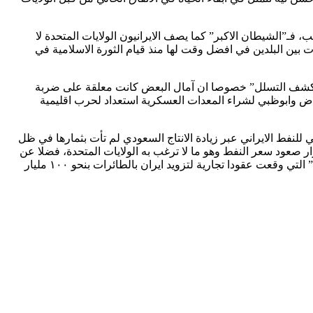
فـ”الشيطان الاكبر” كما يصف الايرانيون الولايات المتحدة لا
بين البلدين في افضل وقت لها منذ قيام الثورة الاسلامية في
دة “كشف التسلل” خصوصا ان آمال البعض كانت معلقة على ضربة
رياض وابوظبي لشراء المعدات العسكرية استعداد لحرب اقليمية
للنفط الايراني عبر زيادة الانتاج السعودي لم تأت بثمارها في ظل
ار صعود سعر النفط وهو ما لا ترغب به الولايات المتحدة، فضلا عن
رغبة الشركات هناك بالحصول على حصص لها في الاستثمار بدلا من انفراد الشركات الفرنسية والالمانية ومن بينها مثلا شركة الطيران “بوينغ” التي وقعت عقودا تجارية لتزويد ايران بالطائرات بنحو ١٠٠ مليار