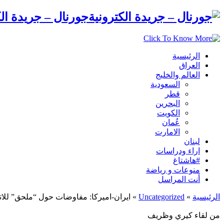
جورنال – جريدة الك
الرئيسية
العراق
العالم والخليج
السعودية
قطر
البحرين
الكويت
عُمان
الامارت
لبنان
اراء ودراسات
#هاشتاغ
منوعات و رياضة
أنت المراسل
الرئيسية
»
Uncategorized
»
ايران-اميركا: مفاوضات حول “ملحق” للات
من لقاء كيري وظريف