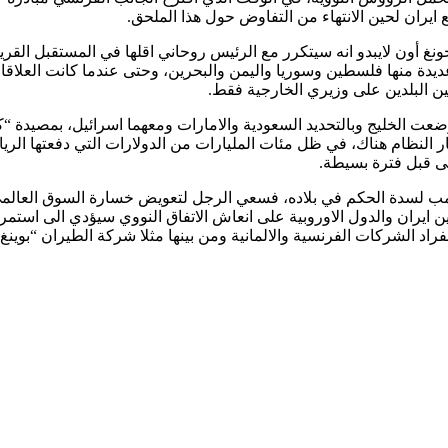
يران لحين الانتهاء من التفاوض حول هذا الملحق.
أون لايبدو انه سيتكرر مع الرئيس روحاني اقلها في المستقبل القريب، 
ة منها فلسطين وسوريا واليمن والبحرين، وحتى عندما كانت العلاقات 
ين البلدين على وزيري الخارجية فقط.
 وضعت الخليج وبالتحديد السعودية والامارات ومعهما اسرائيل، بمصي
هيار النظام هناك، في ظل مئات المليارات من الدولارات التي دفعتها ال
نى قبل فترة بسيطة.
ترامب لسدة الحكم في بلاده، فسعي الرجل لتعويض خسارة السوق العالمي 
ن ايران والدول الاوروبية على انعاش الاتفاق النووي سيؤدي الى استمر