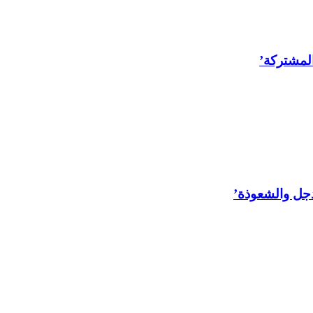
المشتركة’
لدجل والشعوذة’