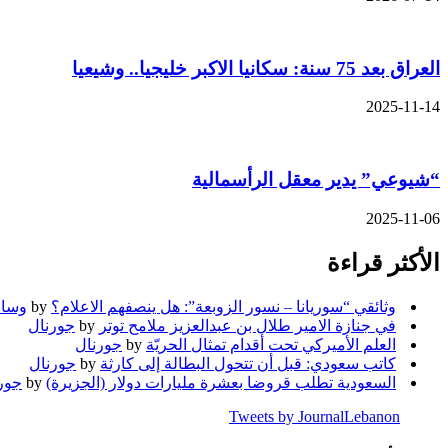
العراق بعد 75 سنة: سكانيا الاكبر خليجيا.. وشيعيا
2025-11-14
“شيوعي” يدير معقل الرأسمالية
2025-11-06
الأكثر قراءة
وثائقي “سوريانا – نسور الزوبعة”: هل ينصفهم الاعلام؟
by
وسام
في جنازة الامير طلال بن عبدالعزيز ملامح توتر
by
جورنال
العلم الأميركي تحت أقدام تمثال الحريّة
by
جورنال
كاتب سعودي: قبل أن تتحول البطالة إلى كارثة
by
جورنال
السعودية تطلب قروضا بعشرة مليارات دولار (الجزيرة)
by
جور
Tweets by JournalLebanon