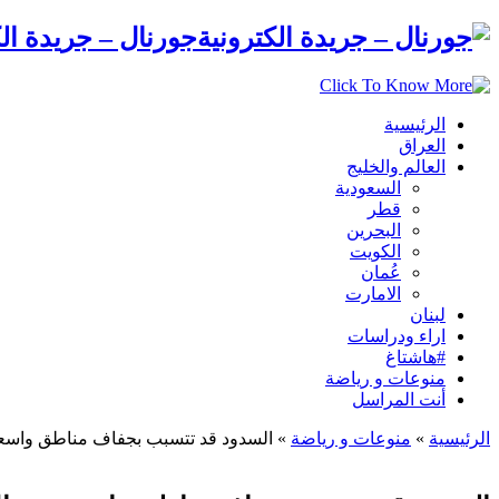
جورنال – جريدة الك
الرئيسية
العراق
العالم والخليج
السعودية
قطر
البحرين
الكويت
عُمان
الامارت
لبنان
اراء ودراسات
#هاشتاغ
منوعات و رياضة
أنت المراسل
الرئيسية
»
منوعات و رياضة
»
السدود قد تتسبب بجفاف مناطق واسع