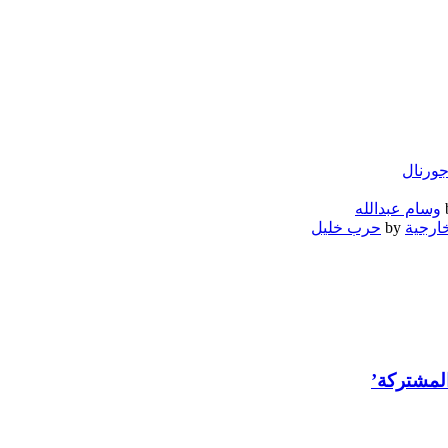
ورنال
وسام عبدالله
خارجية
by
حرب خليل
المشتركة’