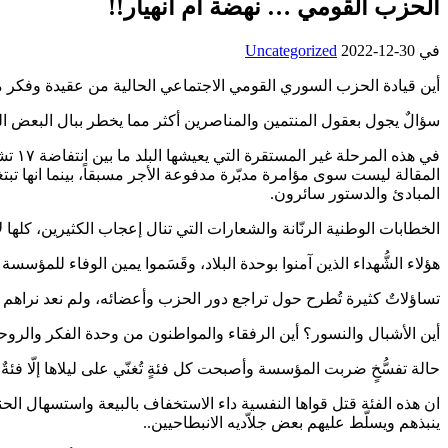
الحزب القومي … نهضة أم انهيار!!
في
2022-12-30
Uncategorized
أين قيادة الحزب السوري القومي الاجتماعي الحالية من عقيدة وفك
سؤالٌ يجول بعقول المنتمين والمناصرين أكثر مما يخطر ببال البعض ا
المقالة ليست سوى مؤامرة مدبّرة مدفوعة الأجر مسبقاً، بينما انها تب
المبادئ والدستور سائرون.
الخطابات الوطنية الرنّانة والشعارات التي تنال إعجاب الكثيرين، كلها لا
هؤلاء الشُّهداء الذين آمنوا بوحدة البلاد، وقَسَموا يمين الوفاء للمؤسسة ا
تساؤلاتٌ كثيرة تُطرح حول تراجع دور الحزب وأعضائه، ولم نعد نراهم إ
أين الأشبال والنسور؟ أين الرفقاء والمواطنون من وحدة الفكر والرو
حالة تفسُّخٍ ضربت المؤسسة وأصبحت كل فئةٍ تُغنّي على ليلاها إلّا فئةٌ ا
ان هذه الفئة قتل قواها النفسية داء الاستخفاف بالبيعة واستسهال الحن
ينبذهم ويسلّط عليهم بعض جلاّديه الانبطاحيين..