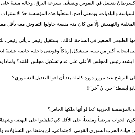
، كسرطانٌ يتغلغل في النفوس ويتفشّى بسرعة البرق، وحاله مبنيةٌ على 
ياسة والبلديات، وبمعنى أصح، استغلّوا هذه المؤسسة حدّ الاستنزاف.
واب المغلقة والتهميش..إلّا من كان منه منفعة حاولوا التفاوض معه بأقل
جمها الطبيعي الصغير في الساحة. لذلك .. يستقيل رئيس .. يأتي رئيس، نل
نتخابه أكثر من سنة، ستشكل إرباكاً وفوضى داخلية خاصة عشيةَ انعقادِ 
اذا يشدد رئيس المجلس الأعلى على عدم تشكيل مجلس العُمَد؟ ولماذا 
 الترشح عند مرور دورة كاملة بعد أن لغوا التعديل الدستوري؟
ٍ أبسط: “حردانٌ آخر”!!
عب بالمؤسسة الحزبية كما لو أنها ملكها الخاص؟
ون الجواب مرضياً ومقنعاً، على الأقل كي تَطمَئنوا على النهضة وشهدائ
يادة الحزب السوري القومي الاجتماعي، لن يمنعنا من التساؤلات والإف