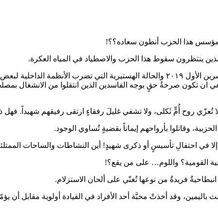
ر مؤسس هذا الحزب أنطون سعاده؟؟!
لذين ينتظرون سقوط هذا الحزب والاصطياد في المياه العكرة.
في هذه المرحلة غير المستقرة التي يعيشها البلد ما بين انتفاضة ١٧ تشرين الأول ٢٠١٩ والح
تغي ان تكون صرخةُ حقٍ بوجه الفاسدين الذين انتقلوا من الانشغال بمص
 تُعزّي روح أُمٍّ ثَكلى، ولا تشفي غليلَ رفقاءٍ ارتقى رفيقهم شهيداً. فه
لحزبية، وقاتلوا بأرواحهم إيماناً بقضيةٍ تُساوي الوجود.
لا في احتفالِ تأسيسٍ أو ذكرى شهيدٍ! أين النشاطات والساحات الممتلئ
حية القومية؟ واللوم… على من يقع؟!
نبطاحيةٌ فريدةٌ من نوعها تُغنّي على ألحان الاستزلام.
ث باليمين، وقد أخذتْ محبَّة أحد الأفراد في القيادة أولوية مقابل أن 