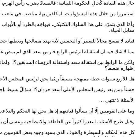
حال هذه القيادة كَحالِ الحكومة اللبنانية: فالفسادٌ يضرب رأس الهرم
استثمروا من خلال هذه المسؤوليات المكلفين بها، مناصب في ملعب الس
وأمّا الذي يتمرّد على هذا السلوك التكتيكي، فيواجَه بالطرد أو بالأب
مقابل الحياة.
قيادة لا تفسح مجالاً للتغيير أو التحسين لأنه يهدد مصالحها ويعطيها ح
مما لا شك فيه ان استقالة الرئيس الرابع فارس سعد الذي لم يمضِ على ا
ولكن ما الرابط بين استقالة سعد واستقالة الرؤساء السابقين؟! ولم
إظهاره ضعيفاً؟
هل للأربع سنوات خطة ممنهجة مسبقاً ريثما يحق لرئيس المجلس الأعلى
حسناً ومن بعد رئيس المجلس الأعلى أسعد حردان؟! سؤالٌ بسيط بإجابة
الأسئلة لا تنتهي …
وما على القوميين إلّا أن يسألوا قيادتهم إذ هل يحق لها التحكم والتلا
وقبل طرح الأسئلة، ابتعدوا كثيراً عن العاطفة والانبطاحية وعسى أن يك
كل هذه المكائد والسيطرة والخوف الذي يسود وجوه بعض القوميين من ق