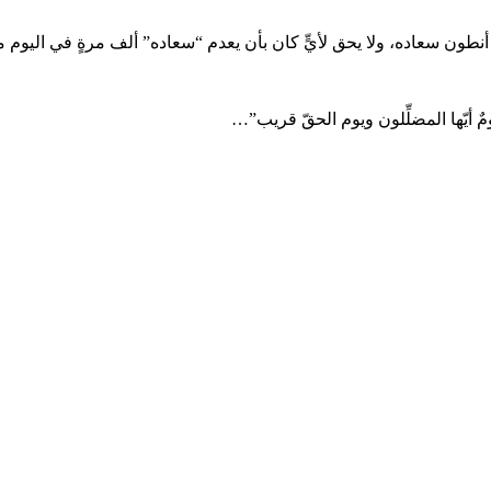
طون سعاده، ولا يحق لأيٍّ كان بأن يعدم “سعاده” ألف مرةٍ في اليو
مٌ أيّها المضلِّلون ويوم الحقّ قريب”…