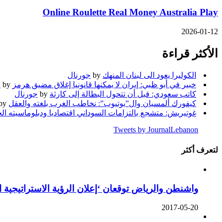
Online Roulette Real Money Australia Play
2026-01-12
الأكثر قراءة
الكوليرا يعود الى لبنان المنهك
by
جورنال
خبير في أبو ظبي: إيران لا يمكنها قانونيا إغلاق مضيق هرمز
by
ج
كاتب سعودي: قبل أن تتحول البطالة إلى كارثة
by
جورنال
كيفورك ألمسيان وال”يوتيوب”: نخاطب الغرب بلغته والعقل
by
غوتيريش: متشجع بالتزامات السوداني اقتصاديا ودبلوماسيته ال
Tweets by JournalLebanon
لتعرف أكثر
واشنطن والرياض توقعان ‘إعلان الرؤية الاستراتيجية 
2017-05-20