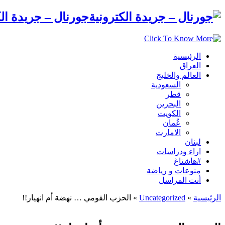
جورنال – جريدة الك
الرئيسية
العراق
العالم والخليج
السعودية
قطر
البحرين
الكويت
عُمان
الامارت
لبنان
اراء ودراسات
#هاشتاغ
منوعات و رياضة
أنت المراسل
الرئيسية
»
Uncategorized
»
الحزب القومي … نهضة أم انهيار!!