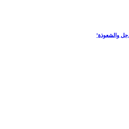
لدجل والشعوذة’