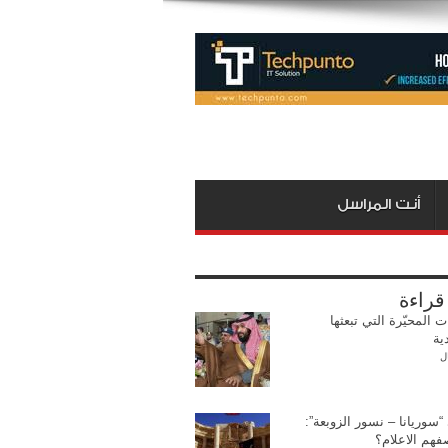
أنت المراسل
 قراءة
ت المحيّرة التي تبعثها
ية
ل
“سوريانا – نسور الزوبعة”:
فهم الاعلام؟