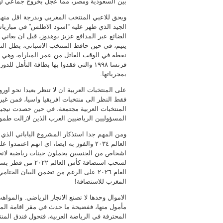
بين السعودية ومصر، مما عجل بخروج جماعي لهذ
ويحق للاعبي المنتخب المغربي وبدرجة اقل منه
الجيد الذي ظهر عليه “اسود الاطلس” في مباريات
الضائع عبر المدافع عزيز بوهدوز، قبل ان يعاني 
يتيم، في حين حافظ المنتخب الاسباني، بطل الن
نقطة في الوقت القاتل من عمر المباراة، وهي
فرنسا ١٩٩٨ والتي فقدوا بها بطاقة التأ
بمجرياتها.
على المنتخبات العربية ان لا تنظر بعيدا نحو او
فقط النظر الى منتخبات افريقيا واسيا، فمن غير
المسؤوليين الرياضيين العرب الذين لازالت طم
ومن المهم جدا استذكار المشروع الياباني الذ
العالم ٢٠٣٤ والفوز به ايضا، اي انهم اعت
اشخاص من الجنسين يحملون جينات رياضية لانجاب 
لسحب استضافة كأس
المغرب للاستضافة!
الاموال وحدها لا تصنع الانجاز الرياضي. والمو
مأمول منها، ففضيحة ما حدث في مقر اقامة المن
المحترفة في الرياضة العربية، فتحول فندق الم