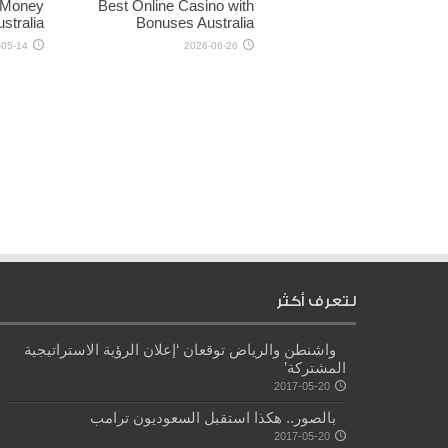
l Money
Best Online Casino with
stralia
Bonuses Australia
-05-14
2026-06-26
لتعرف أكثر
واشنطن والرياض توقعان ‘إعلان الرؤية الاستراتيجية
المشتركة’
2017-05-20
بالصور.. هكذا استقبل السعوديون ترامب
2017-05-20