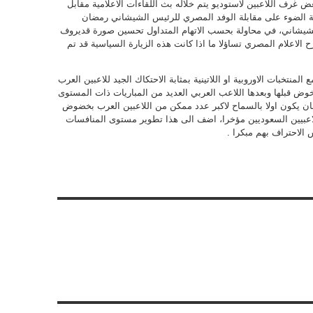
ض غرف اللاعبين لاستوديو يتم خلاله بث اللقاءات الاعلامية مقابل
ة الضوء على مقابلة الوفد المصري للرئيس الشيشاني رمضان
لشيشاني، في محاولة بحسب الاتهام المتداول تحسين صورة قديروف
 الاعلام المصري تساؤلا ما اذا كانت هذه الزيارة السياسية قد تم
لمنتخبات الاوروبية او اللاتينية بمثابة الاحتكاك الجيد للاعبين العرب
ويخوض قبلها وبعدها اللاعب العربي العديد من المباريات ذات المستوى
ان يكون اولا بالسماح لاكبر عدد ممكن من اللاعبين العرب بخضوض
اعبيين السعوديين مؤخرا، اضف الى هذا تطوير مستوى المنافسات
س الاحتراف بهم مبكرا .