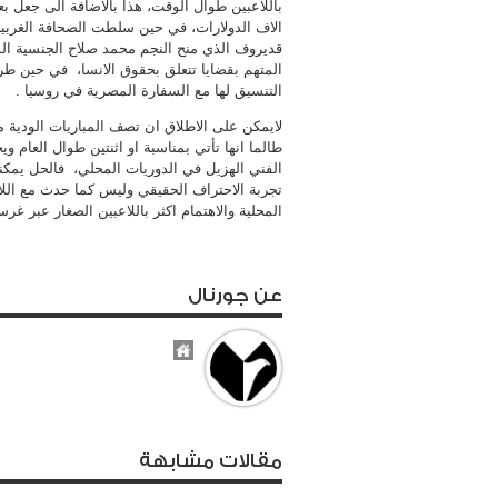
باللاعبين طوال الوقت، هذا بالاضافة الى جعل بع
الاف الدولارات، في حين سلطت الصحافة الغربي
قديروف الذي منح النجم محمد صلاح الجنسية ا
المتهم بقضايا تتعلق بحقوق الانسا، في حين طرح
التنسيق لها مع السفارة المصرية في روسيا .
لايمكن على الاطلاق ان تصف المباريات الودية مع ا
طالما انها تأتي بمناسبة او اثنتين طوال العام 
الفني الهزيل في الدوريات المحلي، فالحل يمكن
تجربة الاحتراف الحقيقي وليس كما حدث مع الل
المحلية والاهتمام اكثر باللاعبين الصغار عبر غر
عن جورنال
مقالات مشابهة