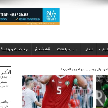
ليج
لبنان
اراء ودراسات
#هاشتاغ
منوعات و رياضة
لمونديال روسيا يتسع لخروج العرب !
الأكثر
الإشارا
السعود
by
جورنا
وثائقي 
هل ينص