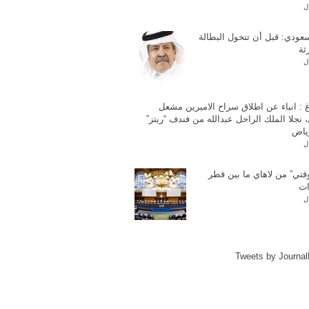
ل
عودي: قبل أن تتحول البطالة
ثة
ل
غ : انباء عن اطلاق سراح الاميرين مشعل
 نجلا الملك الراحل عبدالله من فندف “ريتز”
ياض
ل
وقتي” من لاهاي ما بين قطر
ات
ل
Tweets by Journa