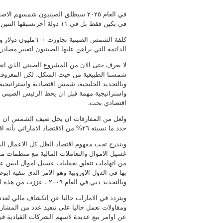
في العام ٢٠٢٥ سيطلق الصينيون شمسه
في بكين فقط بل في ١١ دولة أخرىسبقها التنين الصيني لذلك من بينها الولايات المتحدة وروسيا.
الدائمة التي يراهن عليها الصينيون لتغيير مصادر 
لا يعرف حتى الان من المشروع الصيني الذي ان
شمسنا الطبيعية من حيث الشكل، لكن المعروف ح
وبالتحديد الخليجية، شمس اقتصادية واستراتيجي
واستراتيجية مهمة قبل ان يحط الرئيس الصيني 
اقتصادي بحت.
ولعل من المفارقات ان يحل ضيف الشمس ان صحت
حدد ما نسبته ٢٦% من الاقتصاد الاماراتي بأنه اقتصاد ظل.
ويندرج تحت مفهوم اقتصاد الظل كل الاعمال الما
غسيل الاموال والتعاملات المالية مع منظمات مش
من اتهامات تتعلق بعمليات غسيل اموال ليس عل
بها في الدول الاوروبية وهو الامر الذي تنفيه اب
وبالتحديد دبي في العام ٢٠٠٩ ، عززت من هذه الاتهامات.
ويتردد في الامارات حاليا عن انكشاف مالي لعدد
ومقاولات تعمل حاليا على تنفيذ عدد من المشاري
عن اوامر بيع عديدة لاسهم الشركات القيادية في