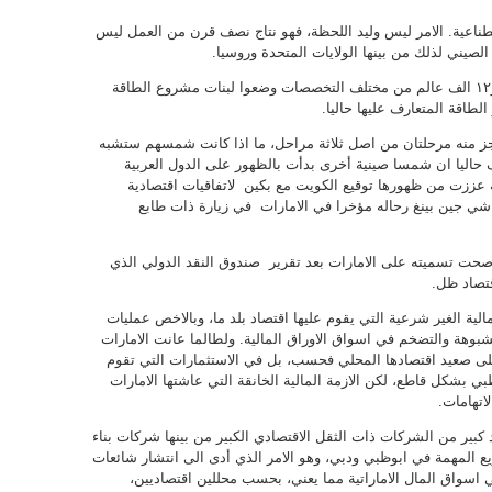
م الاصطناعية. الامر ليس وليد اللحظة، فهو نتاج نصف قرن من العمل ليس
كلفة الشمس الصينية تجاوزت ٦٠٠مليون دولار و١٢ الف عالم من مختلف التخصصات وضعوا لبنات مشروع الطاقة
الطاقة المتعارف عليها حاليا.
جز منه مرحلتان من اصل ثلاثة مراحل، ما اذا كانت شمسهم ستشبه
اليا ان شمسا صينية أخرى بدأت بالظهور على الدول العربية
ة عززت من ظهورها توقيع الكويت مع بكين لاتفاقيات اقتصادية
شي جين بينغ رحاله مؤخرا في الامارات في زيارة ذات طابع
 تسميته على الامارات بعد تقرير صندوق النقد الدولي الذي
لية الغير شرعية التي يقوم عليها اقتصاد بلد ما، وبالاخص عمليات
بوهة والتضخم في اسواق الاوراق المالية. ولطالما عانت الامارات
ى صعيد اقتصادها المحلي فحسب، بل في الاستثمارات التي تقوم
وظبي بشكل قاطع، لكن الازمة المالية الخانقة التي عاشتها الامارات
 كبير من الشركات ذات الثقل الاقتصادي الكبير من بينها شركات بناء
ع المهمة في ابوظبي ودبي، وهو الامر الذي أدى الى انتشار شائعات
 اسواق المال الاماراتية مما يعني، بحسب محللين اقتصاديين،