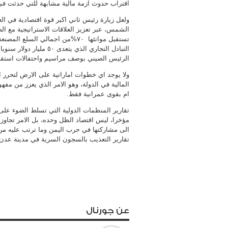
اقتراب حدوث ازمة مالية مشابهة للتي حدثت في العا
ولعل زيارة رئيس ثاني اكبر قوة اقتصادية في ال
الشمس، عبر تعزيز العلاقات الاستراتيجية مع ال
تستقبل موانئها ٧٠%من اجمالي الس
التبادل التجاري الذي يتع
الرئيس الصيني بوصف مراسيم واحتفالات استقباله
ولا يوجد اي خطوات اماراتية على الارض لتحرر ا
المالية في الدولة، وهو الامر الذي يعزز من مفه
ام بقوى عمرانية فقط.
تقارير المنظمات الدولية التي تسلط الضوء على 
مؤخرا، ليس اقتصاد الظل وحده، بل الامر تجاوزه
الى مشاركتها في حرب اليمن وما ترتب عليه من
تقارير التعذيب بالسجون السرية في مدينة عدن
عن جورنال