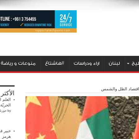
ليج
لبنان
اراء ودراسات
#هاشتاغ
منوعات و رياضة
 اقتصاد الظل والشمس
الأكثر
العلم ا
الحريّة
by
جورنا
خبير في
هرمز