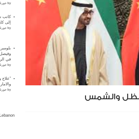
by
جورنا
كاتب س
إلى كار
by
جورنا
بلومبر
وفيصل،
في الر
by
جورنا
“علاج 
والامار
by
جورنا
 الظل والشمس
lLebanon