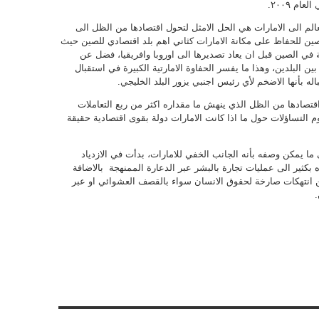
م ٢٠٠٩.
عالم الى الامارات هي الحل الامثل لتحول اقتصادها من الظل الى
صين للحفاظ على مكانة الامارات كثاني اهم بلد اقتصادي للصين حيث
لع المصنعة في الصين قبل ان يعاد تصديرها الى اوروبا وافريقيا، فضل عن
دى ٥٠ مليار دولار سنويا بين البلدين، وهذا ما يفسر الحفاوة الامارتية الكبيرة في استقبال
 بأنها الاضخم لأي رئيس اجنبي يزور البلد الخليجي.
قتصادها من الظل الذي ينهش ما مقداره اكثر من ربع التعاملات
وم التساؤلات حول ما اذا كانت الامارات دولة بقوى اقتصادية حقيقة
ما يمكن وصفه بأنه الجانب الخفي للامارات، بدأت في الازدياد
 بكثير الى عمليات تجارة بالبشر عبر الدعارة الممنهجة بالاضافة
 انتهكات صارخة لحقوق الانسان سواء بالقصف العشوائي او عبر
.