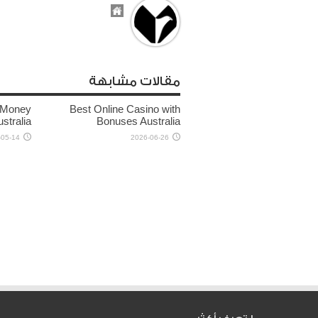
مقالات مشابهة
l Money
Best Online Casino with
stralia
Bonuses Australia
-05-14
2026-06-26