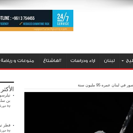
ليج
لبنان
اراء ودراسات
#هاشتاغ
منوعات و رياضة
ي لبنان عمره 95 مليون سنة
الأكثر
تيلرسو
بن سلم
by
جورنا
قطر ترف
by
جورنا