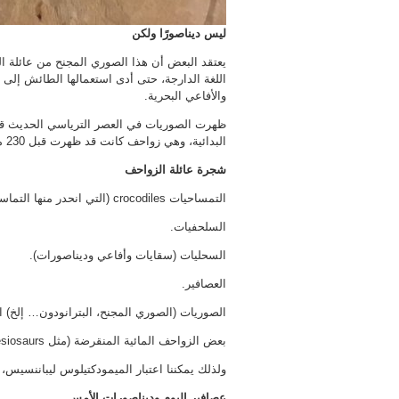
ليس ديناصورًا ولكن
يعتقد البعض أن هذا الصوري المجنح من عائلة ال
اللغة الدارجة، حتى أدى استعمالها الطائش إلى
والأفاعي البحرية.
البدائية، وهي زواحف كانت قد ظهرت قبل 230 مليون سنة، وتضم:
شجرة عائلة الزواحف
التمساحيات crocodiles (التي انحدر منها التماسيح، وأجناس الكيمان وتمساح أمريكا المسمى قاطور).
السلحفيات.
السحليات (سقايات وأفاعي وديناصورات).
العصافير.
الصوريات (الصوري المجنح، البترانودون… إلخ) 
بعض الزواحف المائية المنقرضة (مثل plesiosaurs).
ولذلك يمكننا اعتبار الميمودكتيلوس ليباننسيس، ابن عم 
عصافير اليوم وديناصورات الأمس