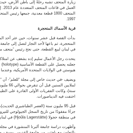
زيارة المتحف تشبه رحلةً إلى باطن الأرض، حيث
المتحف 1800 قطعة معدنية، جمعها رئيس
1997.
قرية الأسماك المتحجرة
بدأت القصة قبل عشر سنوات، حين عثر أحد المنق
المتحجرة، ثم باعها لأحد التجار لتصل إلى جامع
في لبنان لبيع القطعة، حتى نجح رئيس “متحف ميم
يتحدث رجل الأعمال سليم إده بشغف عن امتلاكه له
جعل
هيوستن في الولايات المتحدة الأمريكية، وعندما
ويضيف -في حديث خاص إلى مجلة “للعلم”- أن “
سنة)، وكانت الفقريات الأولى القادرة على الطي
اختفت فيه الديناصورات.
قبل 95 مليون سنة (العصر الطباشيري الحديث
جزءًا مفقودًا من تاريخ السجل الجيولوجي للتيرو
في منطقة حجولا (Hjoûla Lagerstätte) في لبنان.
بالتعاون مع باحثين من جامعة القديس يوسف، وا