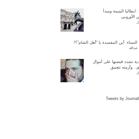
: ايطاليا اليتيمة ومبدأ
ن الأوروبي
ل
النساء: أين المفسدة يا “أهل الشام”؟!
عبدالله
ية تشدد قبضتها على أموال
ي.. وأزمته تتعمق
ل
Tweets by Journa