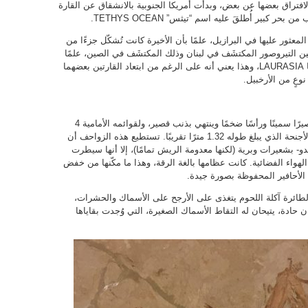
 الدول بالافتراق بعضها عن بعض، وبدأت أمريكا الجنوبية بالانشقاق عن القارة
عثور عليها في البرازيل، علمًا بأن الأخيرة كانت تُشكّل جزءًا من
 بين التيروصور المكتشَف في لبنان وذلك المكتشَف في الصين، علمًا
بأن الأخيرة كانت في قارة أخرى، اسمها لوراسيا LAURASIA، وهذا يعني أنه على الرغم من ابتعاد القارتين بعضهما
وعٍ من الأرخبيل.
وفق دراسة جامعة ألبرتا، يحمل الكائن جسمًا قصيرًا سمينًا ورأسًا ضخمًا وينتهي بذنب قصير، ولقوائمه الأمامية 4
أصابع، الإصبع الرابعة بالغة النمو وتبسط غشاء الأجنحة الذي يبلغ طوله 1.32 مترًا تقريبًا. تستطيع هذه الزواحف أن
و- بشعيرات وبرية (لكنها معدومة الريش تمامًا)، إلا أنها سيطرت
هواء الفضائية. كانت عظامها بالغة الرقة، وهذا ما مكّنها من خفض
لطائرة آكلة اللحوم يتغذى على الأرجح على الأسماك والحشرات،
ادة، يتيحان له التقاط الأسماك الصغيرة، التي وُجدت بقاياها