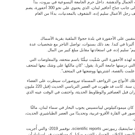
 الجمال والدهشة. داخل حرم الجامعة اليسوعية في بيروت، بدأ
العمل في قاعات المتحف المتعددة عام 2013. إلى جانب جناح أحافير لبنان، الذي يحتوي على نحو 300 أحفورة، يضم
 المتحف رجل الأعمال سليم إده، الشغوف بالمعدنيات، بدءًا من العام
بين على الأحفورة في بلدة حجولا الملقبة بقرية الأسماك
ة ألبرتا في كندا. بعد ذلك بسنوات، تواصل التاجر مع شخصيات عدة
” سليم إده، في استعادتها مقابل مبلغ كبير من المال.
ذه الأحفورة التي سُمِّيت تيمُّنًا باسم متحفه، والمفاوضات التي
ته يحصل على القطعة الأساسية (holotype) التي درستها جامعة ألبرتا، يقول: “كان مالكها على وشك بيعها لمتحف
 علمت بالقصة، اشتريتها ووضعتها في المتحف”.
تلك الأنواع من الزواحف المسماة تيروصورات سيطرت على الفضاء
لملايين السنين قبل أن تنقرض بحوالي 66 مليون سنة. كانت قد ظهرت في العصر الترياسي الحديث (قبل 220 مليون
ران قبل العصافير والوطاويط الحديثة، واختفت في الوقت عينه الذي
)، كان ميمودكتيلوس ليباننسيس يجوب البحار في سماء لبنان، مالئًا
صور في القارة الأفرو-عربية، وتحديدًا من العصر الطباشيري الحديث،
وأظهرت دراسة جامعة ألبرتا المنشورة في مجلة ساينتفيك ريبورتس scientific reports، نوفمبر 2019- والتي أُجريت
لمعهد الكتلاني للحساب القديم ميكيل كروسافونت في إسبانيا- أن