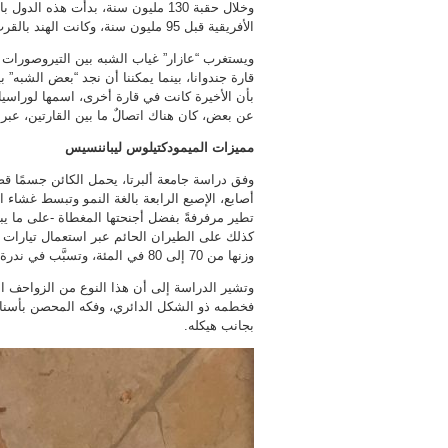
وخلال حقبة 130 مليون سنة، بدأت هذه
الأفريقية قبل 95 مليون سنة، وكانت الهند بالقرب من بحر كبير أُطلقَ عليه اسم “تيثس” TETHYS OCEAN.
ويستغرب “عازار” غياب الشبه بين التيروصورات الم
قارة جندوانا، بينما يمكننا أن نجد “بعض الشبه”
عن بعض، كان هناك اتصالٌ ما بين القارتين، عبر ن
مميزات الميمودكتيلوس ليباننسيس
تطير مرفرفةً بفضل أجنحتها المغطاة -على ما يبد
كذلك على الطيران الحائم عبر استعمال تيارات ال
وزنها من 70 إلى 80 في المئة، وتسبَّب في ندرة الأحافير المحفوظة بصورة جيدة.
وتشير الدراسة إلى أن هذا النوع من الزواحف ا
فخطمه ذو الشكل الدائري، وفكه المحصن بأسنان ح
بجانب هيكله.