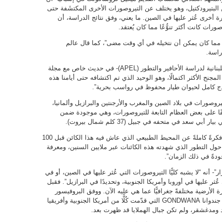
لبتيرودكتيل، وهو يختلف عن التيروصورات الأخرى المكتشَفة حتى
فورة أخرى عُثر عليها في الصين. ما يعني، وفق نتائج الدراسة، أن
رات كانت أكثر تنوُّعًا مما كان يُعتقد.
ثير مما كان يمكن أن نتخيله في أي وقت مضى”، كما قال عالم
راسة.
ويقول البروفيسور داني عازار -رئيس الجمعية اللبنانية لدراسة الأحافير والتطور (APEL)- في حديث خاص مع مجلة
مجنح الأكثر اكتمالًا، وهو الوحيد الذي تم اكتشافه حتى أيامنا هذه
نموذج كامل لحيوان طيار محفوظ في رواسب بحرية”.
وصورات في بلاد الصين والمغرب والأرجنتين والبرازيل وألمانيا،
ابقًا على بعض العظام التابعة للتيروصورات، وهي موجودة ضمن
ي سعد في متحفه في جبيل (37 كلم شمال بيروت).
يشير “عازار” إلى أن هذا الصوري المجنح “يُقدّم فكرةً كاملةً عن المحيط الطبيعي الذي عاش فيه هذا الكائن قبل 100
 حول التطور الذي شهدته هذه الكائنات عبر ملايين السنين، ومعرفة
ودةً في ذلك الزمان”.
أنه “لا يشبه كليًّا التيروصورات التي عُثر عليها في الصين، أو في
عُثر عليها في أوروبا وأمريكا الجنوبية، وتحديدًا في البرازيل”. فقبل
صر Cenomanian)، كانت الكرة الأرضية مختلفةً جغرافيًّا عما هي عليه الآن. ووفق البروفيسور
“عازار”، فقد كان لبنان ينتمي جيولوجيًّا إلى قارة جندوانا GONDWANA التي قدّمت كُلًّا من أمريكا الجنوبية وأفريقيا
هند ومدغشقر، ولم تكن جبال الهملايا قد ظهرت بعد.