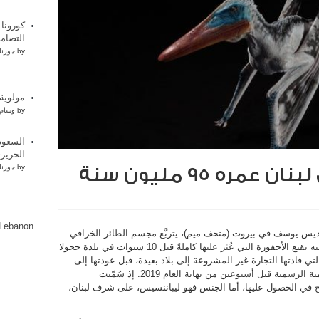
كورونا 
التضام
by
جورنا
مولوية 
by
وسام 
السعود
الحرير
by
جورنا
ره 95 مليون سنة
lLebanon
س يوسف في بيروت (متحف ميم)، يتربَّع مجسم الطائر الخرافي
المجنح، مزهوًّا بألوانه البيضاء والزرقاء، وإلى جانبه تقبع الأحفورة التي عُثر عليها كاملةً قبل 10 سنوات في بلدة حجولا
 والتي قادتها التجارة غير المشروعة إلى بلاد بعيدة، قبل عودتها إلى
لبنان في عام 2017 وحصولها على التسمية العلمية الرسمية قبل أسبوعين من نهاية العام 2019. إذ سُمّيت
في الحصول عليها، أما الجنس فهو ليباننسيس، على شرف لبنان،