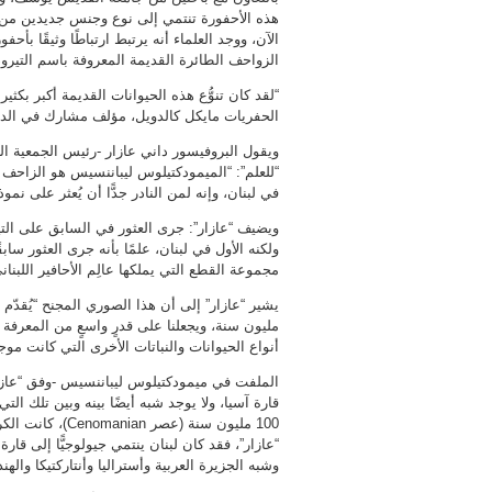
هذه الأحفورة تنتمي إلى نوع وجنس جديدين من ا
الآن، ووجد العلماء أنه يرتبط ارتباطًا وثيقًا بأح
الزواحف الطائرة القديمة المعروفة باسم التيروصو
“لقد كان تنوُّع هذه الحيوانات القديمة أكبر بك
الحفريات مايكل كالدويل، مؤلف مشارك في الد
“للعلم”: “الميمودكتيلوس ليباننسيس هو الزاحف ال
في لبنان، وإنه لمن النادر جدًّا أن يُعثر على 
ويضيف “عازار”: جرى العثور في السابق على التير
ولكنه الأول في لبنان، علمًا بأنه جرى العثور س
مجموعة القطع التي يملكها عالِم الأحافير اللبناني بيار أب
مليون سنة، ويجعلنا على قدرٍ واسعٍ من المعرفة
أنواع الحيوانات والنباتات الأخرى التي كانت موج
الملفت في ميمودكتيلوس ليباننسيس -وفق “عازار”- 
قارة آسيا، ولا يوجد شبه أيضًا بينه وبين تلك التي 
100 مليون سنة (ع
وشبه الجزيرة العربية وأستراليا وأنتاركتيكا وال