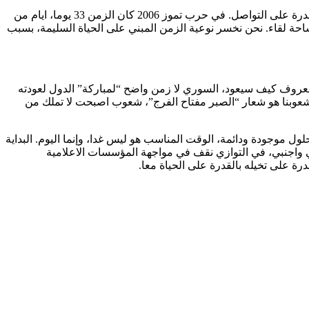
ما الحل؟ هو الوقت وادارة الزمن. نحن شعوب تتقن إضاعة الوقت في حياتها اليومية، فكيف على مستوى الوجود، الحل أن لا نخسر الوقت للقدرة على التواصل. في حرب تموز 2006 كان الزمن 33 يوما، ايام من
ساحة لقاء. نحن نخسر نوعية الزمن المبني على الحياة السليمة، بسبب
ه معروف كيف سيعود، السوري لا زمن واضح “لمباركة” الدول لعودته
ن شعوبنا هو شعار “الصبر مفتاح الفرج”، شعوب اصبحت لا تملك من
لول موجودة ودائمة، الوقت المناسب هو ليس غدا، وإنما اليوم. البداية
 واجنبي، في التوازي نقف في مواجهة المؤسسات الاعلامية
رة على تخيله بالقدرة على الحياة معا.