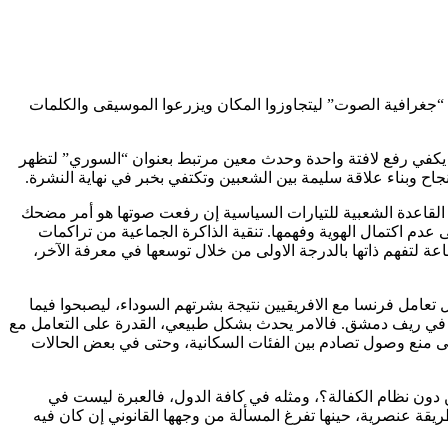
ع “جغرافية الصوت” ليتجاوزوا المكان ويزرعوا الموسيقى والكلمات
خي. يكفي رفع لافتة واحدة وحدث معين مرتبط بعنوان “السوري” لتظهر
 وبناء علاقة سليمة بين الشعبين وتكتفي بخبر في نهاية النشرة.
 القاعدة الشعبية للتيارات السياسية إن رفعت صوتها هو أمر مضحك
دم اكتمال الهوية وفهمها. تنقية الذاكرة الجماعية من تراكمات
عة لتفهم ذاتها بالدرجة الاولى من خلال توسعها في معرفة الآخر،
 تعامل فرنسا مع الافريقيين نتيجة بشرتهم السوداء، ليصبحوا فيما
ا في ريف دمشق. فالامر يحدث بشكل طبيعي، القدرة على التعامل مع
 على منع وصول تصادم بين الفئات السكانية، وحتى في بعض الحالات
دون نظام الكفالة؟، ومثله في كافة الدول، فالعبرة ليست في
ريقة عنصرية، حينها تفرغ المسألة من وجهها القانوني إن كان فيه