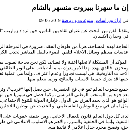
إن ما سهرنا ببيروت منسهر بالشام
في
اراء ودراسات
,
منوعات و رياضة
2019-06-09
ينقذنا الفن من البحث عن عنوان لقاء بين الناس، حين تزداد زواريب “
في وجدان الانسان.
الحاجة لهذه المساحة، هرباَ من طوفان الحقد، ضرورة في المرحلة الرا
عدسات معظم وسائل الاعلام لتلقي الضوء بالنقل المباشر لجذب الكره
المؤكد أن المشكلة لا تحلها أغنية ولا قصائد، لكن نحن بحاجة لصوت 
ومحزن، فالذي يهدد بهذا الامر يدرك تماما أنه يلعب على الوتر الطائ
الاحداث التاريخية، هي ليست تجاوزا وعدم اعتراف، وإنما هي عملية تف
حينها قد ندرك جميعا الاسباب والنتائج، وربما نتعلم منها.
جميع شعوب العالم تقع في فخ العنصرية، حين يصل إليها “غريب”، وتربط 
بعد جزء من المنتخب الوطني الفرنسي، وكما حصل في سوريا حين اتهم
الواقع هو الذي يحدد الفرق بين الدول، فإدارة الدولة للتنوع الاجتما
مثل لبنان في منع التوطين الفلسطيني أو الحديث عن توطين اللاجئين 
لدى كل دول العالم قانون للعمال الاجانب، ومن ضمنه عقوبات على ال
التنفيذ، وإنما في الخلفية والمبرر، والاهم هو الاسلوب الاعلامي في 
حق، وتصبح مجرد جدل اعلامي لا فائدة منه.