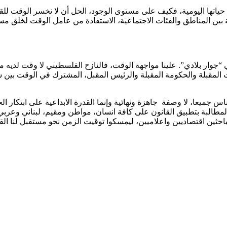
ة بين المناطق والفئات الاجتماعية، الاستفادة من عامل الوقت لخلق م
ي “جوار بلادي”. علينا مواجهة الوقت، فالنازح الفلسطيني لا وقت لدي
بات المقبلة والحكومة المقبلة والرئيس المقبل، المشترك في الوقت بي
 جميعا، لا وصفة جاهزة ونهائية وإنما القدرة الابداعية على ابتكار الح
طالبة بتطبيق القانون على كافة انسان، مواطن ومقيم، لبناني وعربي
حثين اقتصاديين واعلاميين، ليمسكوا توقيت الزمن نحو مستقبل لنا القد