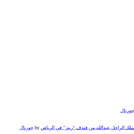
ورنال
لملك الراحل عبدالله من فندف “ريتز” في الرياض
by
جورنال