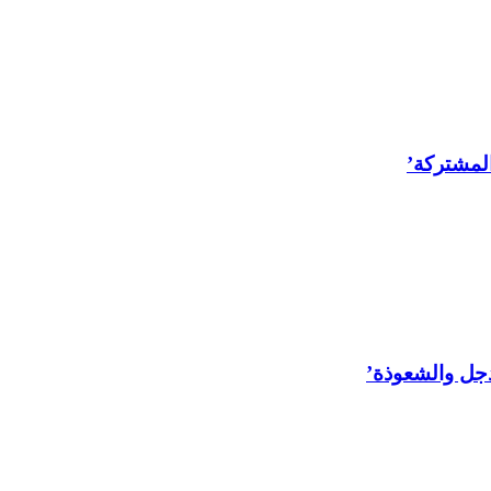
المشتركة’
لدجل والشعوذة’