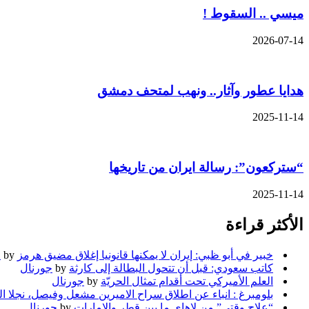
ميسي .. السقوط !
2026-07-14
هدايا عطور وآثار.. ونهب لمتحف دمشق
2025-11-14
“ستركعون”: رسالة ايران من تاريخها
2025-11-14
الأكثر قراءة
خبير في أبو ظبي: إيران لا يمكنها قانونيا إغلاق مضيق هرمز
by
ج
كاتب سعودي: قبل أن تتحول البطالة إلى كارثة
by
جورنال
العلم الأميركي تحت أقدام تمثال الحريّة
by
جورنال
بلومبرغ : انباء عن اطلاق سراح الاميرين مشعل وفيصل، نجلا ا
“علاج وقتي” من لاهاي ما بين قطر والامارات
by
جورنال