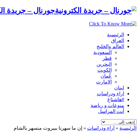
جورنال – جريدة الك
الرئيسية
العراق
العالم والخليج
السعودية
قطر
البحرين
الكويت
عُمان
الامارت
لبنان
اراء ودراسات
#هاشتاغ
منوعات و رياضة
أنت المراسل
الرئيسية
»
اراء ودراسات
»
إن ما سهرنا ببيروت منسهر بالشام