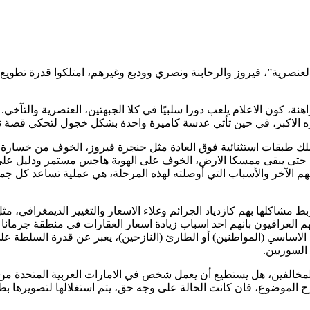
العنصرية”، فيروز والرحابنة ونصري ووديع وغيرهم، امتلكوا قدرة تطوي
هنة، كون الاعلام يلعب دورا سلبيًا في كلا الجبهتين، العنصرية والتآ
 الاكبر، في حين تأتي عدسة كاميرة واحدة بشكل خجول لتحكي قصة نجاح
يملك طبقات استثنائية فوق العادة مثل حنجرة فيروز، الخوف من خسارة
في حتى يبقى ممسكا الارض، الخوف على الهوية هاجس مستمر ودليل على ع
هم الآخر والأسباب التي أوصلته لهذه المرحلة، هي عملية تساعد كل جما
مشاكلها بهم كازدياد الجرائم وغلاء الاسعار والتغيير الديمغرافي، مثل
 العراقيون بانهم احد اسباب زيادة اسعار العقارات في منطقة جرمان
عي، الاساسي (المواطنين) أو الطارئ (النازحين)، يعبر عن قدرة السلطة
السوريين.
مخالفين، هل يستطيع أن يعمل شخص في الامارات العربية المتحدة من 
طرح الموضوع، فان كانت الحالة على وجه حق، يتم استغلالها لتصويرها بط