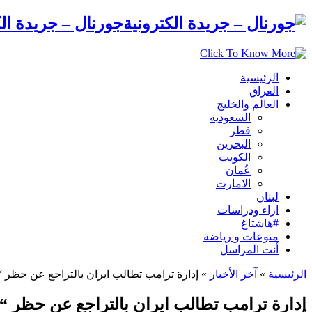
جورنال – جريدة الك
الرئيسية
العراق
العالم والخليج
السعودية
قطر
البحرين
الكويت
عُمان
الامارت
لبنان
اراء ودراسات
#هاشتاغ
منوعات و رياضة
أنت المراسل
الرئيسية
»
آخر الأخبار
»
إدارة ترامب تطالب ايران بالتراجع عن حظر “
إدارة ترامب تطالب ايران بالتراجع عن حظر “ا