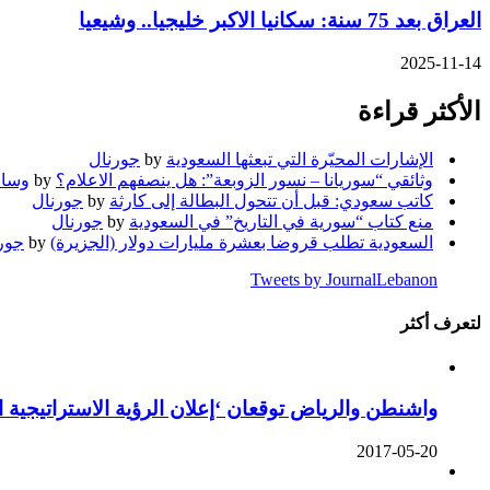
العراق بعد 75 سنة: سكانيا الاكبر خليجيا.. وشيعيا
2025-11-14
الأكثر قراءة
الإشارات المحيّرة التي تبعثها السعودية
by
جورنال
وثائقي “سوريانا – نسور الزوبعة”: هل ينصفهم الاعلام؟
by
وسام
كاتب سعودي: قبل أن تتحول البطالة إلى كارثة
by
جورنال
منع كتاب “سورية في التاريخ” في السعودية
by
جورنال
السعودية تطلب قروضا بعشرة مليارات دولار (الجزيرة)
by
جور
Tweets by JournalLebanon
لتعرف أكثر
واشنطن والرياض توقعان ‘إعلان الرؤية الاستراتيجية 
2017-05-20