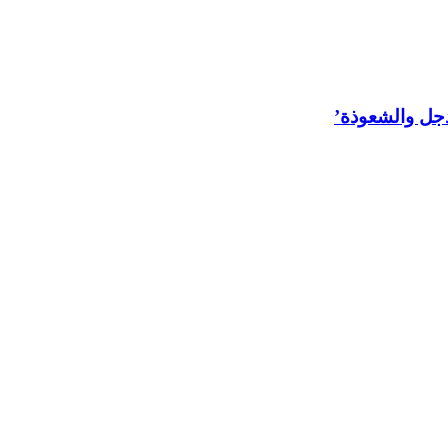
لدجل والشعوذة’