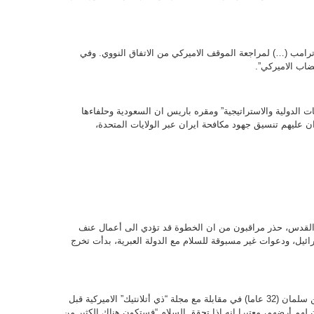
رة ترامب (…) لمراجعة الموقف الاميركي من الاتفاق النووي. وفي
ضاب الاميركي”.
ت الدولية والاستراتيجية” ومقره باريس ان السعودية وحلفاءها
ان عليهم تنسيق جهود مكافحة ايران عبر الولايات المتحدة،
القدس، حذر مراقبون من ان الخطوة قد تؤدي الى أعمال عنف
رائيل، ودعوات غير مسبوقة للسلام مع الدولة العبرية، بدأت تخرج
وقال ولي العهد السعودي الأمير الشاب محمد بن سلمان (32 عاما) في مقابلة مع مجلة “ذي أتلانتيك” الاميركية قبل
لهم أرضهم، معتبرا انه إذا تحقق السلام “فستكون هناك الكثير من