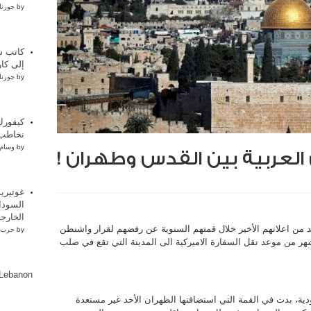
by
جورنا
كاتب س
إلى كار
by
جورنا
كيفورك
نخاطب 
by
وسام 
 العربية بين القدس وطهران !
غوتيري
السودا
الخارجي
عد من اعلانهم الأخير خلال قمتهم السنوية عن رفضهم لقرار واشنطن
by
حرب 
شهر من موعد نقل السفارة الاميركية الى المدينة التي تقع في صلب
lLebanon
دية، بدت في القمة التي استضافتها الظهران الأحد غير مستعدة