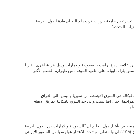
ئب رئيس جامعة بيرزيت قرب رام الله ان قادة الدول العربية
ايات المتحدة”.
علاقة ادارة ترامب بالسعودية والامارات ودول عربية اخرى، تقاربا
أسبق باراك اوباما على خلفية الموقف من طهران، الخصم الأكبر
وكالة في الشرق الاوسط، من سوريا واليمن، الى العراق
واجهة، حتى انها ذهبت والى حد التلويح بامكانية تمزيق الاتفاق
اما.
تخصص بأخبار دول الخليج ان “السعودية والامارات من الدول العربية
الأساسية التي تشعر منذ الاتفاق النووي مع ايران (2015) ان واشنطن لم تاخذ بالاعتبار هواجسها من الحضور الايراني