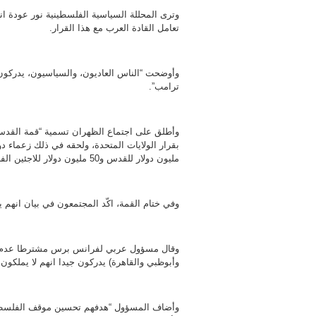
وترى المحللة السياسية الفلسطينية نور عودة انه
تعامل القادة العرب مع هذا القرار.
وأوضحت “الناس العاديون، والسياسيون، يدركون 
ترامب”.
وأطلق على اجتماع الظهران تسمية “قمة القدس”.
مليون دولار للقدس و50 مليون دولار للاجئين الفلسطينيين.
وفي ختام القمة، اكّد المجتمعون في بيان انهم 
وقال مسؤول عربي لفرانس برس مشترطا عدم ا
وأبوظبي والقاهرة) يدركون جيدا انهم لا يملكون ا
وأضاف المسؤول “هدفهم تحسين موقف الفلسطينيين