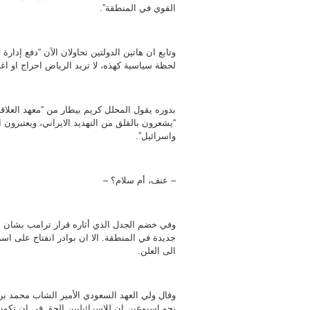
القوي في المنطقة”.
وتابع ان هاتين الدولتين تحاولان الآن “دفع إدا
لحظة سياسية كهذه، لا تريد الرياض احراج او اغ
بدوره يقول المحلل كريم بيطار من “معهد العلاقا
“يشعرون بالقلق من التهديد الايراني، ويعتبرون 
واسرائيل”.
– عنف، أم سلام؟ –
وفي خضم الجدل الذي أثاره قرار ترامب بشان 
جديدة في المنطقة. الا ان بوادر انفتاح على اس
الى العلن.
نحو اسبوعين ان للاسرائيليين الحق في ان تكون 