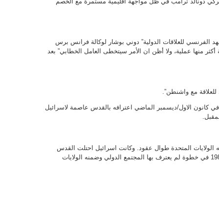
اميركي دونالد ترامب في ظل مواجهة اقليمية مستمرة مع الخصم
د الفرنسي للعلاقات الدولية” دوني بوشار لوكالة فرانس برس
 أكثر منها عملية، ولا أظن ان الأمر سيتخطى العامل الخطابي” بعد
 للعلاقة مع واشنطن”.
ي كانون الاول/ديسمبر الماضي اعترافه بالقدس عاصمة لاسرائيل
لمقبل.
ه الولايات المتحدة طوال عقود. وكانت اسرائيل احتلت القدس
الشرقية في عام 1967، وأعلنتها عاصمتها في 1980 في خطوة لم يعترف بها المجتمع الدولي وضمنه الولايات