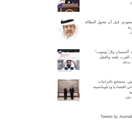
ل
عودي: قبل أن تتحول البطالة
ثة
ل
 ألمسيان وال”يوتيوب”:
الغرب بلغته والعقل
عبدالله
ش: متشجع بالتزامات
ني اقتصاديا ودبلوماسيته
ة
خليل
Tweets by Journa