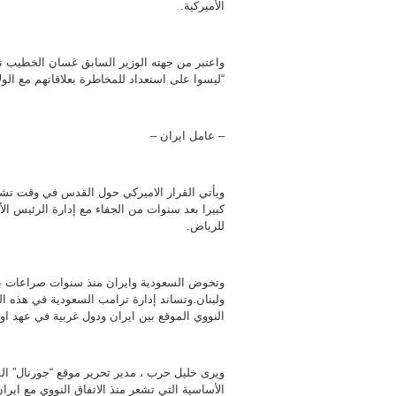
الأميركية.
واعتبر من جهته الوزير السابق غسان الخطيب نا
“ليسوا على استعداد للمخاطرة بعلاقاتهم مع الول
– عامل ايران –
ويأتي القرار الاميركي حول القدس في وقت تشهد 
كبيرا بعد سنوات من الجفاء مع إدارة الرئيس ال
للرياض.
وتخوض السعودية وايران منذ سنوات صراعات بال
ولبنان.وتساند إدارة ترامب السعودية في هذه الم
النووي الموقع بين ايران ودول غربية في عهد اوب
ويرى خليل حرب ، مدير تحرير موقع “جورنال” الم