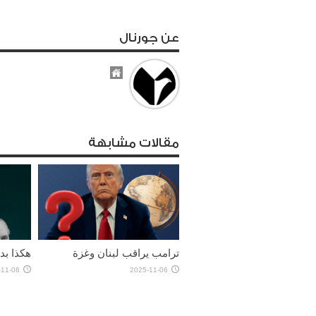
عن جورنال
مقالات مشابهة
ترامب يراقب لبنان وغزة
هكذا بد
-11-06
2025-11-06