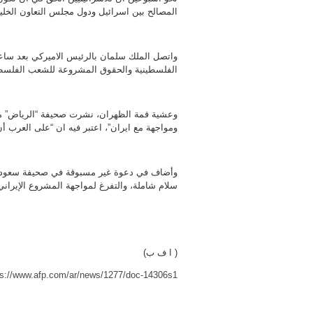
المصالح بين اسرائيل ودول مجلس التعاون الخلي
واتصل الملك سلمان بالرئيس الاميركي بعد ساع
الفلسطينية والحقوق المشروعة للشعب الفلسطي
وعشية قمة الظهران، نشرت صحيفة “الرياض” مقا
ومواجهة مع ايران”، اعتبر فيه ان “على العرب أ
وأضاف في دعوة غير مسبوقة في صحيفة سعودية “
سلام شاملة، والتفرغ لمواجهة المشروع الإيراني
( ا ف ب)
ps://www.afp.com/ar/news/1277/doc-14306s1