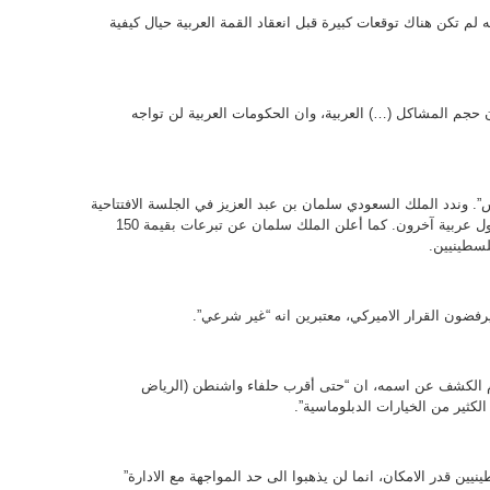
 لم تكن هناك توقعات كبيرة قبل انعقاد القمة العربية حيال كيفية
حجم المشاكل (…) العربية، وان الحكومات العربية لن تواجه
 وندد الملك السعودي سلمان بن عبد العزيز في الجلسة الافتتاحية
بقرار الولايات المتحدة، ولحقه في ذلك زعماء دول عربية آخرون. كما أعلن الملك سلمان عن تبرعات بقيمة 150
يرفضون القرار الاميركي، معتبرين انه “غير شرعي”.
لكشف عن اسمه، ان “حتى أقرب حلفاء واشنطن (الرياض
لكثير من الخيارات الدبلوماسية”.
 قدر الامكان، انما لن يذهبوا الى حد المواجهة مع الادارة”