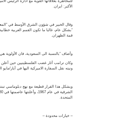
للمخاطرة بعلاقاتها القوية مع ادارة الرئيس ال
الأكبر: ايران.
وقال الخبير في شؤون الشرق الأوسط في “المعه
“بشكل عام، غالبا ما تكون القمم العربية خطابية
قمة الظهران.
وأضاف “بالنسبة الى السعودية، فان الأولوية هي
وكان ترامب أثار غضب الفلسطينيين حين أعلن ف
ونيته نقل السفارة الاميركية اليها في أيار/مايو ا
ويشكل هذا القرار قطيعة مع نهج دبلوماسي تبنت
المتحدة.
– خيارات محدودة –