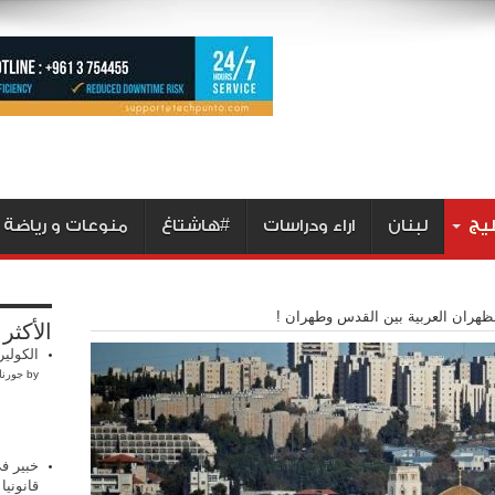
ليج
لبنان
اراء ودراسات
#هاشتاغ
منوعات و رياضة
ظهران العربية بين القدس وطهران !
الأكثر
الكولير
by
جورنا
خبير في
قانوني